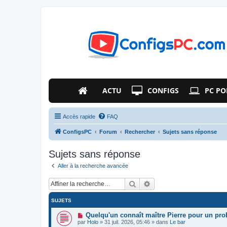
ACTU
CONFIGS
PC PO
Accès rapide
FAQ
ConfigsPC
Forum
Rechercher
Sujets sans réponse
Sujets sans réponse
Aller à la recherche avancée
Rechercher
Recherche avancée
SUJETS
N
Quelqu'un connaît maître Pierre pour un pr
o
par
Holo
»
31 juil. 2026, 05:46
» dans
Le bar
u