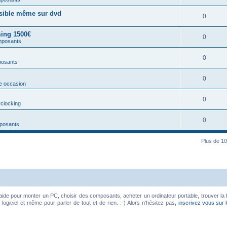
ssible même sur dvd
0
ing 1500€
0
mposants
0
posants
0
e occasion
0
rclocking
0
posants
Plus de 10
aide pour monter un PC, choisir des composants, acheter un ordinateur portable, trouver la 
ogiciel et même pour parler de tout et de rien. :-) Alors n'hésitez pas,
inscrivez vous sur 