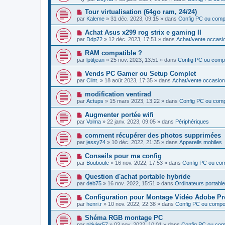
g
u
s
u
e
v
s
N
Tour virtualisation (64go ram, 24/24)
m
e
a
o
e
par
Kaleme
»
31 déc. 2023, 09:15
» dans
Config PC ou com
a
g
u
s
u
e
v
s
N
Achat Asus x299 rog strix e gaming II
m
e
a
o
e
par
Ddp72
»
12 déc. 2023, 17:51
» dans
Achat/vente occasi
a
g
u
s
u
e
v
s
N
RAM compatible ?
m
e
a
o
e
par
lptitjean
»
25 nov. 2023, 13:51
» dans
Config PC ou comp
a
g
u
s
u
e
v
s
N
Vends PC Gamer ou Setup Complet
m
e
a
o
e
par
Clint.
»
18 août 2023, 17:35
» dans
Achat/vente occasion
a
g
u
s
u
e
v
s
N
modification ventirad
m
e
a
o
e
par
Actups
»
15 mars 2023, 13:22
» dans
Config PC ou com
a
g
u
s
u
e
v
s
N
Augmenter portée wifi
m
e
a
o
e
par
Volma
»
22 janv. 2023, 09:05
» dans
Périphériques
a
g
u
s
u
e
v
s
N
comment récupérer des photos supprimées
m
e
a
o
e
par
jessy74
»
10 déc. 2022, 21:35
» dans
Appareils mobiles
a
g
u
s
u
e
v
s
N
Conseils pour ma config
m
e
a
o
e
par
Bouboule
»
16 nov. 2022, 17:53
» dans
Config PC ou co
a
g
u
s
u
e
v
s
N
Question d'achat portable hybride
m
e
a
o
e
par
deb75
»
16 nov. 2022, 15:51
» dans
Ordinateurs portabl
a
g
u
s
u
e
v
s
N
Configuration pour Montage Vidéo Adobe Pre
m
e
a
o
e
par
henri.r
»
10 nov. 2022, 22:38
» dans
Config PC ou comp
a
g
u
s
u
e
v
s
N
Shéma RGB montage PC
m
e
a
o
e
par
pitivier57
»
03 nov. 2022, 10:01
» dans
Config PC ou co