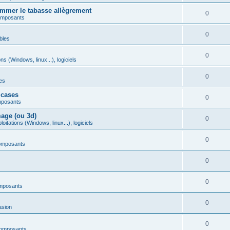
mmer le tabasse allègrement
0
omposants
0
bles
0
ns (Windows, linux...), logiciels
0
es
 cases
0
mposants
age (ou 3d)
0
itations (Windows, linux...), logiciels
0
omposants
0
0
mposants
0
asion
0
composants