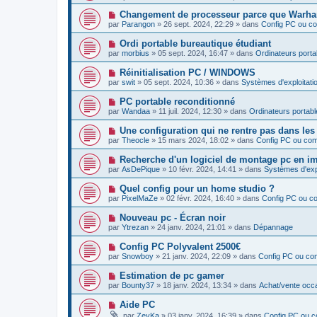
u
s
u
e
v
s
N
Changement de processeur parce que Warha
m
e
a
o
e
par
Parangon
»
26 sept. 2024, 22:29
» dans
Config PC ou c
a
g
u
s
u
e
v
s
N
Ordi portable bureautique étudiant
m
e
a
o
e
par
morbius
»
05 sept. 2024, 16:47
» dans
Ordinateurs porta
a
g
u
s
u
e
v
s
N
Réinitialisation PC / WINDOWS
m
e
a
o
e
par
swit
»
05 sept. 2024, 10:36
» dans
Systèmes d'exploitatio
a
g
u
s
u
e
v
s
N
PC portable reconditionné
m
e
a
o
e
par
Wandaa
»
11 juil. 2024, 12:30
» dans
Ordinateurs portabl
a
g
u
s
u
e
v
s
N
Une configuration qui ne rentre pas dans les
m
e
a
o
e
par
Theocle
»
15 mars 2024, 18:02
» dans
Config PC ou co
a
g
u
s
u
e
v
s
N
Recherche d'un logiciel de montage pc en im
m
e
a
o
e
par
AsDePique
»
10 févr. 2024, 14:41
» dans
Systèmes d'explo
a
g
u
s
u
e
v
s
N
Quel config pour un home studio ?
m
e
a
o
e
par
PixelMaZe
»
02 févr. 2024, 16:40
» dans
Config PC ou c
a
g
u
s
u
e
v
s
N
Nouveau pc - Écran noir
m
e
a
o
e
par
Ytrezan
»
24 janv. 2024, 21:01
» dans
Dépannage
a
g
u
s
u
e
v
s
N
Config PC Polyvalent 2500€
m
e
a
o
e
par
Snowboy
»
21 janv. 2024, 22:09
» dans
Config PC ou co
a
g
u
s
u
e
v
s
N
Estimation de pc gamer
m
e
a
o
e
par
Bounty37
»
18 janv. 2024, 13:34
» dans
Achat/vente occ
a
g
u
s
u
e
v
s
N
Aide PC
m
e
a
o
e
par
ZeyKa
»
03 janv. 2024, 16:39
» dans
Config PC ou 
a