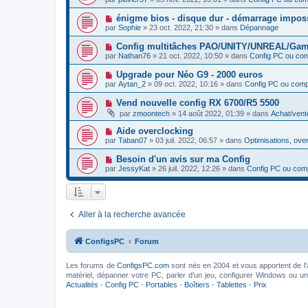
a
g
u
s
u
e
v
s
N
énigme bios - disque dur - démarrage impo
m
e
a
o
e
par
Sophie
»
23 oct. 2022, 21:30
» dans
Dépannage
a
g
u
s
u
e
v
s
N
Config multitâches PAO/UNITY/UNREAL/Gam
m
e
a
o
e
par
Nathan76
»
21 oct. 2022, 10:50
» dans
Config PC ou co
a
g
u
s
u
e
v
s
N
Upgrade pour Néo G9 - 2000 euros
m
e
a
o
e
par
Aytan_2
»
09 oct. 2022, 10:16
» dans
Config PC ou com
a
g
u
s
u
e
v
s
N
Vend nouvelle config RX 6700/R5 5500
m
e
a
o
e
par
zmoontech
»
14 août 2022, 01:39
» dans
Achat/vent
a
g
u
s
u
e
v
s
N
Aide overclocking
m
e
a
o
e
par
Taban07
»
03 juil. 2022, 06:57
» dans
Optimisations, ove
a
g
u
s
u
e
v
s
N
Besoin d'un avis sur ma Config
m
e
a
o
e
par
JessyKat
»
26 juil. 2022, 12:26
» dans
Config PC ou com
a
g
u
s
u
e
v
s
m
e
a
e
a
g
s
u
e
s
Aller à la recherche avancée
m
a
e
g
s
e
s
ConfigsPC
Forum
a
g
e
Les forums de
ConfigsPC.com
sont nés en 2004 et vous apportent de l'
matériel, dépanner votre PC, parler d'un jeu, configurer Windows ou un l
Actualités
-
Config PC
-
Portables
-
Boîtiers
-
Tablettes
-
Prix