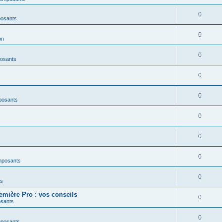
0
posants
0
on
0
osants
0
0
posants
0
0
0
mposants
0
es
mière Pro : vos conseils
0
osants
0
mposants