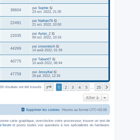
par
Sophie
38604
23 oct. 2022, 21:30
par
Nathan76
22491
21 oct. 2022, 10:50
par
Aytan_2
22035
09 oct. 2022, 10:16
par
zmoontech
44269
14 août 2022, 01:39
par
Taban07
40775
10 août 2022, 06:44
par
JessyKat
47759
26 juil. 2022, 12:26
Page
1
sur
25
1
2
3
4
5
25
Suivante
00 résultats ont été trouvés
…
Aller à
Supprimer les cookies
Heures au format
UTC+02:00
bonne carte graphique, overclocker votre processeur, trouver un test de
le forum
et posez toutes vos questions à nos spécialistes du hardware.