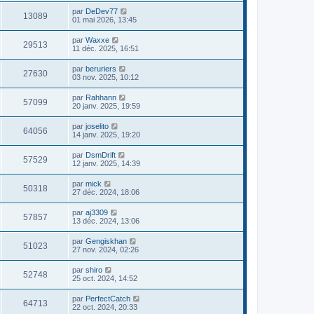
par
DeDev77
13089
01 mai 2026, 13:45
par
Waxxe
29513
11 déc. 2025, 16:51
par
beruriers
27630
03 nov. 2025, 10:12
par
Rahhann
57099
20 janv. 2025, 19:59
par
joselito
64056
14 janv. 2025, 19:20
par
DsmDrift
57529
12 janv. 2025, 14:39
par
mick
50318
27 déc. 2024, 18:06
par
aj3309
57857
13 déc. 2024, 13:06
par
Gengiskhan
51023
27 nov. 2024, 02:26
par
shiro
52748
25 oct. 2024, 14:52
par
PerfectCatch
64713
22 oct. 2024, 20:33