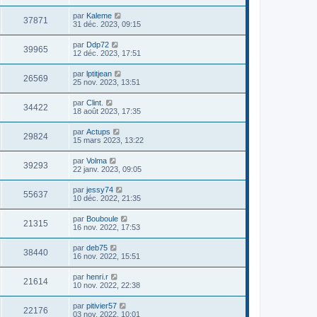
par
Kaleme
37871
31 déc. 2023, 09:15
par
Ddp72
39965
12 déc. 2023, 17:51
par
lptitjean
26569
25 nov. 2023, 13:51
par
Clint.
34422
18 août 2023, 17:35
par
Actups
29824
15 mars 2023, 13:22
par
Volma
39293
22 janv. 2023, 09:05
par
jessy74
55637
10 déc. 2022, 21:35
par
Bouboule
21315
16 nov. 2022, 17:53
par
deb75
38440
16 nov. 2022, 15:51
par
henri.r
21614
10 nov. 2022, 22:38
par
pitivier57
22176
03 nov. 2022, 10:01