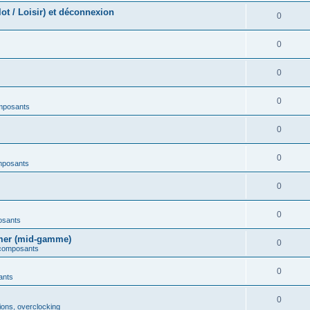
t / Loisir) et déconnexion
0
0
0
0
mposants
0
0
mposants
0
0
osants
amer (mid-gamme)
0
 composants
0
ants
0
ions, overclocking