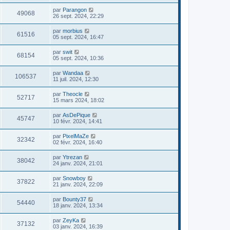
par
Parangon
49068
26 sept. 2024, 22:29
par
morbius
61516
05 sept. 2024, 16:47
par
swit
68154
05 sept. 2024, 10:36
par
Wandaa
106537
11 juil. 2024, 12:30
par
Theocle
52717
15 mars 2024, 18:02
par
AsDePique
45747
10 févr. 2024, 14:41
par
PixelMaZe
32342
02 févr. 2024, 16:40
par
Ytrezan
38042
24 janv. 2024, 21:01
par
Snowboy
37822
21 janv. 2024, 22:09
par
Bounty37
54440
18 janv. 2024, 13:34
par
ZeyKa
37132
03 janv. 2024, 16:39