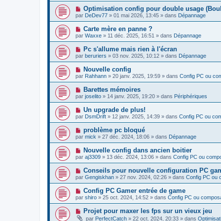
v
N
Optimisation config pour double usage (Boulo
e
o
par
DeDev77
»
01 mai 2026, 13:45
» dans
Dépannage
a
u
u
v
N
Carte mère en panne ?
m
e
o
e
par
Waxxe
»
11 déc. 2025, 16:51
» dans
Dépannage
a
u
s
u
v
s
N
Pc s'allume mais rien à l'écran
m
e
a
o
e
par
beruriers
»
03 nov. 2025, 10:12
» dans
Dépannage
a
g
u
s
u
e
v
s
N
Nouvelle config
m
e
a
o
e
par
Rahhann
»
20 janv. 2025, 19:59
» dans
Config PC ou co
a
g
u
s
u
e
v
s
N
Barettes mémoires
m
e
a
o
e
par
joselito
»
14 janv. 2025, 19:20
» dans
Périphériques
a
g
u
s
u
e
v
s
N
Un upgrade de plus!
m
e
a
o
e
par
DsmDrift
»
12 janv. 2025, 14:39
» dans
Config PC ou co
a
g
u
s
u
e
v
s
N
problème pc bloqué
m
e
a
o
e
par
mick
»
27 déc. 2024, 18:06
» dans
Dépannage
a
g
u
s
u
e
v
s
N
Nouvelle config dans ancien boitier
m
e
a
o
e
par
aj3309
»
13 déc. 2024, 13:06
» dans
Config PC ou comp
a
g
u
s
u
e
v
s
N
Conseils pour nouvelle configuration PC g
m
e
a
o
e
par
Gengiskhan
»
27 nov. 2024, 02:26
» dans
Config PC ou
a
g
u
s
u
e
v
s
N
Config PC Gamer entrée de game
m
e
a
o
e
par
shiro
»
25 oct. 2024, 14:52
» dans
Config PC ou compos
a
g
u
s
u
e
v
s
N
Projet pour maxer les fps sur un vieux jeu
m
e
a
o
e
par
PerfectCatch
»
22 oct. 2024, 20:33
» dans
Optimisat
a
g