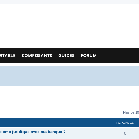
Configs PC - Forum
RTABLE
COMPOSANTS
GUIDES
FORUM
Plus de 10
RÉPONSES
oblème juridique avec ma banque ?
0