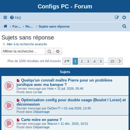
Configs PC - Forum
FAQ
Forum
Rechercher
Sujets sans réponse
Sujets sans réponse
Aller à la recherche avancée
Rechercher
Recherche avancée
Page
1
sur
25
1
2
3
4
5
25
Sui
Plus de 1000 résultats ont été trouvés
…
Sujets
N
Quelqu'un connaît maître Pierre pour un problème
o
juridique avec ma banque ?
u
Dernier message par
Holo
«
31 juil. 2026, 05:46
v
Posté dans
Le bar
e
a
N
Optimisation config pour double usage (Boulot / Loisir) et
u
o
déconnexion
m
u
e
Dernier message par
DeDev77
«
01 mai 2026, 13:45
v
s
Posté dans
Dépannage
e
s
a
a
N
Carte mère en panne ?
u
g
o
Dernier message par
m
Waxxe
«
11 déc. 2025, 16:51
e
u
Posté dans
e
Dépannage
v