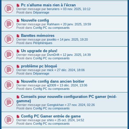
s
e
s
N
Pc s'allume mais rien à l'écran
a
a
o
Dernier message par
beruriers
«
03 nov. 2025, 10:12
u
g
u
Posté dans
Dépannage
m
e
v
e
e
N
Nouvelle config
s
a
o
s
Dernier message par
Rahhann
«
20 janv. 2025, 19:59
u
u
a
Posté dans
Config PC ou composants
m
v
g
e
e
e
N
Barettes mémoires
s
a
o
s
Dernier message par
joselito
«
14 janv. 2025, 19:20
u
u
a
Posté dans
Périphériques
m
v
g
e
e
e
N
Un upgrade de plus!
s
a
o
s
Dernier message par
DsmDrift
«
12 janv. 2025, 14:39
u
u
a
Posté dans
Config PC ou composants
m
v
g
e
e
e
N
problème pc bloqué
s
a
o
s
Dernier message par
mick
«
27 déc. 2024, 18:06
u
u
a
Posté dans
Dépannage
m
v
g
e
e
e
N
Nouvelle config dans ancien boitier
s
a
o
s
Dernier message par
aj3309
«
13 déc. 2024, 13:06
u
u
a
Posté dans
Config PC ou composants
m
v
g
e
e
e
N
Conseils pour nouvelle configuration PC gamer (mid-
s
a
o
s
gamme)
u
u
a
Dernier message par
m
Gengiskhan
«
27 nov. 2024, 02:26
v
g
Posté dans
e
Config PC ou composants
e
e
s
a
s
N
Config PC Gamer entrée de game
u
a
o
Dernier message par
m
shiro
«
25 oct. 2024, 14:52
g
u
Posté dans
e
Config PC ou composants
e
v
s