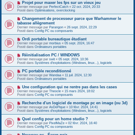
e
s
N
Projet pour maxer les fps sur un vieux jeu
a
a
o
Dernier message par
PerfectCatch
«
22 oct. 2024, 20:33
u
g
u
Posté dans
Optimisations, overclocking
m
e
v
e
e
N
Changement de processeur parce que Warhammer le
s
a
o
s
tabasse allègrement
u
u
a
Dernier message par
m
Parangon
«
26 sept. 2024, 22:29
v
g
Posté dans
e
Config PC ou composants
e
e
s
a
s
N
Ordi portable bureautique étudiant
u
a
o
Dernier message par
m
morbius
«
05 sept. 2024, 16:47
g
u
Posté dans
e
Ordinateurs portables
e
v
s
e
s
N
Réinitialisation PC / WINDOWS
a
a
o
Dernier message par
swit
«
05 sept. 2024, 10:36
u
g
u
Posté dans
Systèmes d'exploitations (Windows, linux...), logiciels
m
e
v
e
e
N
PC portable reconditionné
s
a
o
s
Dernier message par
Wandaa
«
11 juil. 2024, 12:30
u
u
a
Posté dans
Ordinateurs portables
m
v
g
e
e
e
N
Une configuration qui ne rentre pas dans les cases
s
a
o
s
Dernier message par
Theocle
«
15 mars 2024, 18:02
u
u
a
Posté dans
Config PC ou composants
m
v
g
e
e
e
N
Recherche d'un logiciel de montage pc en image (ou 3d)
s
a
o
s
Dernier message par
AsDePique
«
10 févr. 2024, 14:41
u
u
a
Posté dans
Systèmes d'exploitations (Windows, linux...), logiciels
m
v
g
e
e
e
N
Quel config pour un home studio ?
s
a
o
s
Dernier message par
PixelMaZe
«
02 févr. 2024, 16:40
u
u
a
Posté dans
Config PC ou composants
m
v
g
e
e
e
N
Nouveau pc - Écran noir
s