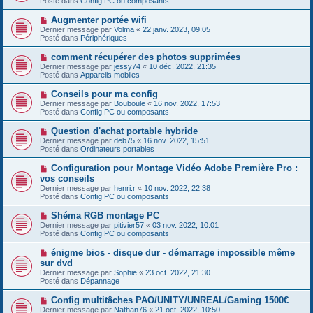
Posté dans
Config PC ou composants
m
v
g
e
e
e
N
Augmenter portée wifi
s
a
o
s
Dernier message par
Volma
«
22 janv. 2023, 09:05
u
u
a
Posté dans
Périphériques
m
v
g
e
e
e
N
comment récupérer des photos supprimées
s
a
o
s
Dernier message par
jessy74
«
10 déc. 2022, 21:35
u
u
a
Posté dans
Appareils mobiles
m
v
g
e
e
e
N
Conseils pour ma config
s
a
o
s
Dernier message par
Bouboule
«
16 nov. 2022, 17:53
u
u
a
Posté dans
Config PC ou composants
m
v
g
e
e
e
N
Question d'achat portable hybride
s
a
o
s
Dernier message par
deb75
«
16 nov. 2022, 15:51
u
u
a
Posté dans
Ordinateurs portables
m
v
g
e
e
e
N
Configuration pour Montage Vidéo Adobe Première Pro :
s
a
o
s
vos conseils
u
u
a
Dernier message par
m
henri.r
«
10 nov. 2022, 22:38
v
g
Posté dans
e
Config PC ou composants
e
e
s
a
s
N
Shéma RGB montage PC
u
a
o
Dernier message par
m
pitivier57
«
03 nov. 2022, 10:01
g
u
Posté dans
e
Config PC ou composants
e
v
s
e
s
N
énigme bios - disque dur - démarrage impossible même
a
a
o
sur dvd
u
g
u
Dernier message par
m
Sophie
«
23 oct. 2022, 21:30
e
v
Posté dans
e
Dépannage
e
s
a
s
N
Config multitâches PAO/UNITY/UNREAL/Gaming 1500€
u
a
o
Dernier message par
m
Nathan76
«
21 oct. 2022, 10:50