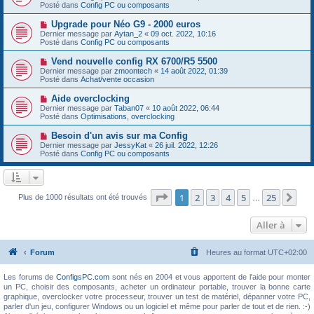
g
u
Posté dans
e
Config PC ou composants
e
v
s
e
s
N
Upgrade pour Néo G9 - 2000 euros
a
a
o
Dernier message par
Aytan_2
«
09 oct. 2022, 10:16
u
g
u
Posté dans
Config PC ou composants
m
e
v
e
e
N
Vend nouvelle config RX 6700/R5 5500
s
a
o
s
Dernier message par
zmoontech
«
14 août 2022, 01:39
u
u
a
Posté dans
Achat/vente occasion
m
v
g
e
e
e
N
Aide overclocking
s
a
o
s
Dernier message par
Taban07
«
10 août 2022, 06:44
u
u
a
Posté dans
Optimisations, overclocking
m
v
g
e
e
e
N
Besoin d'un avis sur ma Config
s
a
o
s
Dernier message par
JessyKat
«
26 juil. 2022, 12:26
u
u
a
Posté dans
Config PC ou composants
m
v
g
e
e
e
s
a
s
u
a
m
Page
1
sur
25
1
2
3
4
5
25
Sui
Plus de 1000 résultats ont été trouvés
g
…
e
e
s
s
Aller à
a
g
e
Forum
Heures au format
UTC+02:00
Les forums de
ConfigsPC.com
sont nés en 2004 et vous apportent de l'aide pour monter
un PC, choisir des composants, acheter un ordinateur portable, trouver la bonne carte
graphique, overclocker votre processeur, trouver un test de matériel, dépanner votre PC,
parler d'un jeu, configurer Windows ou un logiciel et même pour parler de tout et de rien. :-)