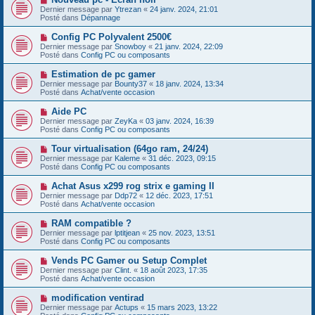
a
o
s
Dernier message par
Ytrezan
«
24 janv. 2024, 21:01
u
u
a
Posté dans
Dépannage
m
v
g
e
e
e
N
Config PC Polyvalent 2500€
s
a
o
s
Dernier message par
Snowboy
«
21 janv. 2024, 22:09
u
u
a
Posté dans
Config PC ou composants
m
v
g
e
e
e
N
Estimation de pc gamer
s
a
o
s
Dernier message par
Bounty37
«
18 janv. 2024, 13:34
u
u
a
Posté dans
Achat/vente occasion
m
v
g
e
e
e
N
Aide PC
s
a
o
s
Dernier message par
ZeyKa
«
03 janv. 2024, 16:39
u
u
a
Posté dans
Config PC ou composants
m
v
g
e
e
e
N
Tour virtualisation (64go ram, 24/24)
s
a
o
s
Dernier message par
Kaleme
«
31 déc. 2023, 09:15
u
u
a
Posté dans
Config PC ou composants
m
v
g
e
e
e
N
Achat Asus x299 rog strix e gaming II
s
a
o
s
Dernier message par
Ddp72
«
12 déc. 2023, 17:51
u
u
a
Posté dans
Achat/vente occasion
m
v
g
e
e
e
N
RAM compatible ?
s
a
o
s
Dernier message par
lptitjean
«
25 nov. 2023, 13:51
u
u
a
Posté dans
Config PC ou composants
m
v
g
e
e
e
N
Vends PC Gamer ou Setup Complet
s
a
o
s
Dernier message par
Clint.
«
18 août 2023, 17:35
u
u
a
Posté dans
Achat/vente occasion
m
v
g
e
e
e
N
modification ventirad
s
a
o
s
Dernier message par
Actups
«
15 mars 2023, 13:22
u
u
a