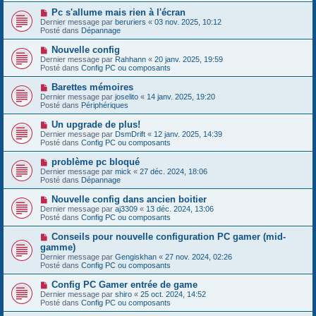
s
e
s
N
Pc s'allume mais rien à l'écran
a
a
o
Dernier message par
beruriers
«
03 nov. 2025, 10:12
u
g
u
Posté dans
Dépannage
m
e
v
e
e
N
Nouvelle config
s
a
o
s
Dernier message par
Rahhann
«
20 janv. 2025, 19:59
u
u
a
Posté dans
Config PC ou composants
m
v
g
e
e
e
N
Barettes mémoires
s
a
o
s
Dernier message par
joselito
«
14 janv. 2025, 19:20
u
u
a
Posté dans
Périphériques
m
v
g
e
e
e
N
Un upgrade de plus!
s
a
o
s
Dernier message par
DsmDrift
«
12 janv. 2025, 14:39
u
u
a
Posté dans
Config PC ou composants
m
v
g
e
e
e
N
problème pc bloqué
s
a
o
s
Dernier message par
mick
«
27 déc. 2024, 18:06
u
u
a
Posté dans
Dépannage
m
v
g
e
e
e
N
Nouvelle config dans ancien boitier
s
a
o
s
Dernier message par
aj3309
«
13 déc. 2024, 13:06
u
u
a
Posté dans
Config PC ou composants
m
v
g
e
e
e
N
Conseils pour nouvelle configuration PC gamer (mid-
s
a
o
s
gamme)
u
u
a
Dernier message par
m
Gengiskhan
«
27 nov. 2024, 02:26
v
g
Posté dans
e
Config PC ou composants
e
e
s
a
s
N
Config PC Gamer entrée de game
u
a
o
Dernier message par
m
shiro
«
25 oct. 2024, 14:52
g
u
Posté dans
e
Config PC ou composants
e
v
s