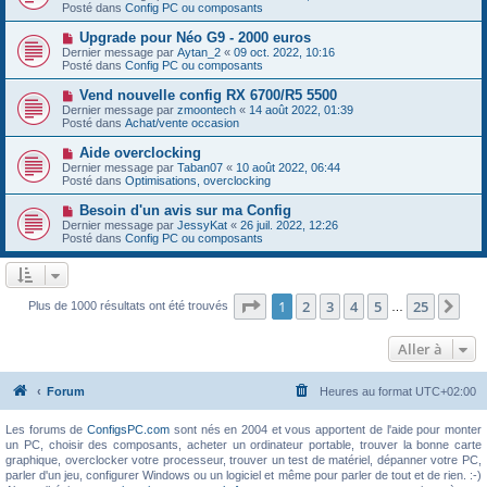
g
u
Posté dans
e
Config PC ou composants
e
v
s
e
s
N
Upgrade pour Néo G9 - 2000 euros
a
a
o
Dernier message par
Aytan_2
«
09 oct. 2022, 10:16
u
g
u
Posté dans
Config PC ou composants
m
e
v
e
e
N
Vend nouvelle config RX 6700/R5 5500
s
a
o
s
Dernier message par
zmoontech
«
14 août 2022, 01:39
u
u
a
Posté dans
Achat/vente occasion
m
v
g
e
e
e
N
Aide overclocking
s
a
o
s
Dernier message par
Taban07
«
10 août 2022, 06:44
u
u
a
Posté dans
Optimisations, overclocking
m
v
g
e
e
e
N
Besoin d'un avis sur ma Config
s
a
o
s
Dernier message par
JessyKat
«
26 juil. 2022, 12:26
u
u
a
Posté dans
Config PC ou composants
m
v
g
e
e
e
s
a
s
u
a
m
Page
1
sur
25
1
2
3
4
5
25
Sui
Plus de 1000 résultats ont été trouvés
g
…
e
e
s
s
Aller à
a
g
e
Forum
Heures au format
UTC+02:00
Les forums de
ConfigsPC.com
sont nés en 2004 et vous apportent de l'aide pour monter
un PC, choisir des composants, acheter un ordinateur portable, trouver la bonne carte
graphique, overclocker votre processeur, trouver un test de matériel, dépanner votre PC,
parler d'un jeu, configurer Windows ou un logiciel et même pour parler de tout et de rien. :-)