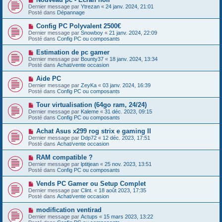
a
o
s
Dernier message par
Ytrezan
«
24 janv. 2024, 21:01
u
u
a
Posté dans
Dépannage
m
v
g
e
e
e
N
Config PC Polyvalent 2500€
s
a
o
s
Dernier message par
Snowboy
«
21 janv. 2024, 22:09
u
u
a
Posté dans
Config PC ou composants
m
v
g
e
e
e
N
Estimation de pc gamer
s
a
o
s
Dernier message par
Bounty37
«
18 janv. 2024, 13:34
u
u
a
Posté dans
Achat/vente occasion
m
v
g
e
e
e
N
Aide PC
s
a
o
s
Dernier message par
ZeyKa
«
03 janv. 2024, 16:39
u
u
a
Posté dans
Config PC ou composants
m
v
g
e
e
e
N
Tour virtualisation (64go ram, 24/24)
s
a
o
s
Dernier message par
Kaleme
«
31 déc. 2023, 09:15
u
u
a
Posté dans
Config PC ou composants
m
v
g
e
e
e
N
Achat Asus x299 rog strix e gaming II
s
a
o
s
Dernier message par
Ddp72
«
12 déc. 2023, 17:51
u
u
a
Posté dans
Achat/vente occasion
m
v
g
e
e
e
N
RAM compatible ?
s
a
o
s
Dernier message par
lptitjean
«
25 nov. 2023, 13:51
u
u
a
Posté dans
Config PC ou composants
m
v
g
e
e
e
N
Vends PC Gamer ou Setup Complet
s
a
o
s
Dernier message par
Clint.
«
18 août 2023, 17:35
u
u
a
Posté dans
Achat/vente occasion
m
v
g
e
e
e
N
modification ventirad
s
a
o
s
Dernier message par
Actups
«
15 mars 2023, 13:22
u
u
a