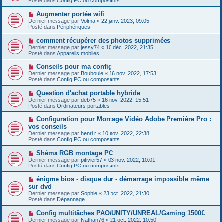
Posté dans
Config PC ou composants
m
v
g
e
e
e
N
Augmenter portée wifi
s
a
o
s
Dernier message par
Volma
«
22 janv. 2023, 09:05
u
u
a
Posté dans
Périphériques
m
v
g
e
e
e
N
comment récupérer des photos supprimées
s
a
o
s
Dernier message par
jessy74
«
10 déc. 2022, 21:35
u
u
a
Posté dans
Appareils mobiles
m
v
g
e
e
e
N
Conseils pour ma config
s
a
o
s
Dernier message par
Bouboule
«
16 nov. 2022, 17:53
u
u
a
Posté dans
Config PC ou composants
m
v
g
e
e
e
N
Question d'achat portable hybride
s
a
o
s
Dernier message par
deb75
«
16 nov. 2022, 15:51
u
u
a
Posté dans
Ordinateurs portables
m
v
g
e
e
e
N
Configuration pour Montage Vidéo Adobe Première Pro :
s
a
o
s
vos conseils
u
u
a
Dernier message par
m
henri.r
«
10 nov. 2022, 22:38
v
g
Posté dans
e
Config PC ou composants
e
e
s
a
s
N
Shéma RGB montage PC
u
a
o
Dernier message par
m
pitivier57
«
03 nov. 2022, 10:01
g
u
Posté dans
e
Config PC ou composants
e
v
s
e
s
N
énigme bios - disque dur - démarrage impossible même
a
a
o
sur dvd
u
g
u
Dernier message par
m
Sophie
«
23 oct. 2022, 21:30
e
v
Posté dans
e
Dépannage
e
s
a
s
N
Config multitâches PAO/UNITY/UNREAL/Gaming 1500€
u
a
o
Dernier message par
m
Nathan76
«
21 oct. 2022, 10:50