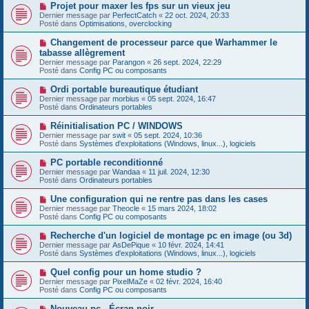
e
s
N
Projet pour maxer les fps sur un vieux jeu
a
a
o
Dernier message par
PerfectCatch
«
22 oct. 2024, 20:33
u
g
u
Posté dans
Optimisations, overclocking
m
e
v
e
e
N
Changement de processeur parce que Warhammer le
s
a
o
s
tabasse allègrement
u
u
a
Dernier message par
m
Parangon
«
26 sept. 2024, 22:29
v
g
Posté dans
e
Config PC ou composants
e
e
s
a
s
N
Ordi portable bureautique étudiant
u
a
o
Dernier message par
m
morbius
«
05 sept. 2024, 16:47
g
u
Posté dans
e
Ordinateurs portables
e
v
s
e
s
N
Réinitialisation PC / WINDOWS
a
a
o
Dernier message par
swit
«
05 sept. 2024, 10:36
u
g
u
Posté dans
Systèmes d'exploitations (Windows, linux...), logiciels
m
e
v
e
e
N
PC portable reconditionné
s
a
o
s
Dernier message par
Wandaa
«
11 juil. 2024, 12:30
u
u
a
Posté dans
Ordinateurs portables
m
v
g
e
e
e
N
Une configuration qui ne rentre pas dans les cases
s
a
o
s
Dernier message par
Theocle
«
15 mars 2024, 18:02
u
u
a
Posté dans
Config PC ou composants
m
v
g
e
e
e
N
Recherche d'un logiciel de montage pc en image (ou 3d)
s
a
o
s
Dernier message par
AsDePique
«
10 févr. 2024, 14:41
u
u
a
Posté dans
Systèmes d'exploitations (Windows, linux...), logiciels
m
v
g
e
e
e
N
Quel config pour un home studio ?
s
a
o
s
Dernier message par
PixelMaZe
«
02 févr. 2024, 16:40
u
u
a
Posté dans
Config PC ou composants
m
v
g
e
e
e
N
Nouveau pc - Écran noir
s