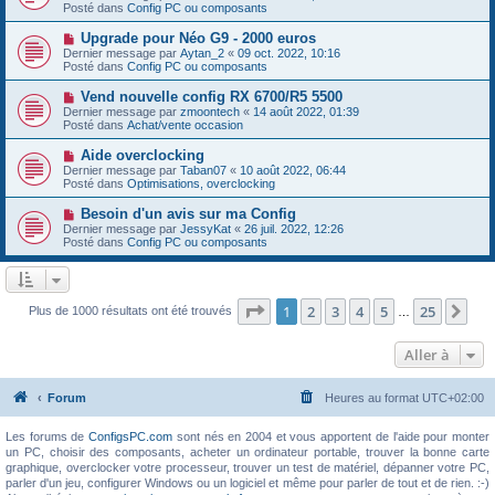
g
u
Posté dans
e
Config PC ou composants
e
v
s
e
s
N
Upgrade pour Néo G9 - 2000 euros
a
a
o
Dernier message par
Aytan_2
«
09 oct. 2022, 10:16
u
g
u
Posté dans
Config PC ou composants
m
e
v
e
e
N
Vend nouvelle config RX 6700/R5 5500
s
a
o
s
Dernier message par
zmoontech
«
14 août 2022, 01:39
u
u
a
Posté dans
Achat/vente occasion
m
v
g
e
e
e
N
Aide overclocking
s
a
o
s
Dernier message par
Taban07
«
10 août 2022, 06:44
u
u
a
Posté dans
Optimisations, overclocking
m
v
g
e
e
e
N
Besoin d'un avis sur ma Config
s
a
o
s
Dernier message par
JessyKat
«
26 juil. 2022, 12:26
u
u
a
Posté dans
Config PC ou composants
m
v
g
e
e
e
s
a
s
u
a
m
Page
1
sur
25
1
2
3
4
5
25
Sui
Plus de 1000 résultats ont été trouvés
g
…
e
e
s
s
Aller à
a
g
e
Forum
Heures au format
UTC+02:00
Les forums de
ConfigsPC.com
sont nés en 2004 et vous apportent de l'aide pour monter
un PC, choisir des composants, acheter un ordinateur portable, trouver la bonne carte
graphique, overclocker votre processeur, trouver un test de matériel, dépanner votre PC,
parler d'un jeu, configurer Windows ou un logiciel et même pour parler de tout et de rien. :-)