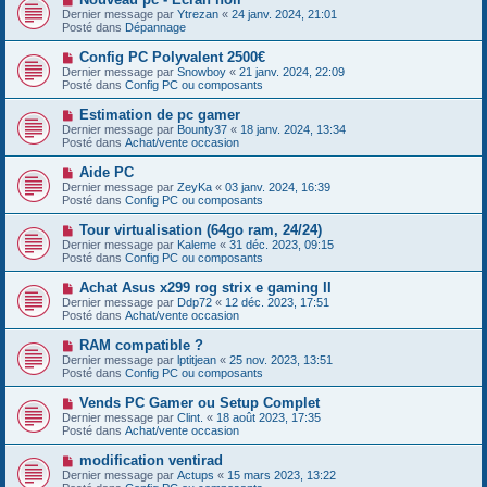
a
o
s
Dernier message par
Ytrezan
«
24 janv. 2024, 21:01
u
u
a
Posté dans
Dépannage
m
v
g
e
e
e
N
Config PC Polyvalent 2500€
s
a
o
s
Dernier message par
Snowboy
«
21 janv. 2024, 22:09
u
u
a
Posté dans
Config PC ou composants
m
v
g
e
e
e
N
Estimation de pc gamer
s
a
o
s
Dernier message par
Bounty37
«
18 janv. 2024, 13:34
u
u
a
Posté dans
Achat/vente occasion
m
v
g
e
e
e
N
Aide PC
s
a
o
s
Dernier message par
ZeyKa
«
03 janv. 2024, 16:39
u
u
a
Posté dans
Config PC ou composants
m
v
g
e
e
e
N
Tour virtualisation (64go ram, 24/24)
s
a
o
s
Dernier message par
Kaleme
«
31 déc. 2023, 09:15
u
u
a
Posté dans
Config PC ou composants
m
v
g
e
e
e
N
Achat Asus x299 rog strix e gaming II
s
a
o
s
Dernier message par
Ddp72
«
12 déc. 2023, 17:51
u
u
a
Posté dans
Achat/vente occasion
m
v
g
e
e
e
N
RAM compatible ?
s
a
o
s
Dernier message par
lptitjean
«
25 nov. 2023, 13:51
u
u
a
Posté dans
Config PC ou composants
m
v
g
e
e
e
N
Vends PC Gamer ou Setup Complet
s
a
o
s
Dernier message par
Clint.
«
18 août 2023, 17:35
u
u
a
Posté dans
Achat/vente occasion
m
v
g
e
e
e
N
modification ventirad
s
a
o
s
Dernier message par
Actups
«
15 mars 2023, 13:22
u
u
a