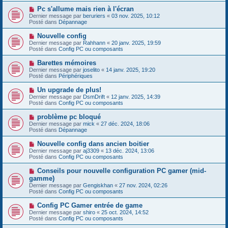
s
e
s
N
Pc s'allume mais rien à l'écran
a
a
o
Dernier message par
beruriers
«
03 nov. 2025, 10:12
u
g
u
Posté dans
Dépannage
m
e
v
e
e
N
Nouvelle config
s
a
o
s
Dernier message par
Rahhann
«
20 janv. 2025, 19:59
u
u
a
Posté dans
Config PC ou composants
m
v
g
e
e
e
N
Barettes mémoires
s
a
o
s
Dernier message par
joselito
«
14 janv. 2025, 19:20
u
u
a
Posté dans
Périphériques
m
v
g
e
e
e
N
Un upgrade de plus!
s
a
o
s
Dernier message par
DsmDrift
«
12 janv. 2025, 14:39
u
u
a
Posté dans
Config PC ou composants
m
v
g
e
e
e
N
problème pc bloqué
s
a
o
s
Dernier message par
mick
«
27 déc. 2024, 18:06
u
u
a
Posté dans
Dépannage
m
v
g
e
e
e
N
Nouvelle config dans ancien boitier
s
a
o
s
Dernier message par
aj3309
«
13 déc. 2024, 13:06
u
u
a
Posté dans
Config PC ou composants
m
v
g
e
e
e
N
Conseils pour nouvelle configuration PC gamer (mid-
s
a
o
s
gamme)
u
u
a
Dernier message par
m
Gengiskhan
«
27 nov. 2024, 02:26
v
g
Posté dans
e
Config PC ou composants
e
e
s
a
s
N
Config PC Gamer entrée de game
u
a
o
Dernier message par
m
shiro
«
25 oct. 2024, 14:52
g
u
Posté dans
e
Config PC ou composants
e
v
s