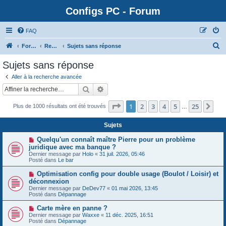
Configs PC - Forum
FAQ
Forum
Rechercher
Sujets sans réponse
Sujets sans réponse
Aller à la recherche avancée
Rechercher
Recherche avancée
Page
1
sur
25
1
2
3
4
5
25
Sui
Plus de 1000 résultats ont été trouvés
…
Sujets
N
Quelqu'un connaît maître Pierre pour un problème
o
juridique avec ma banque ?
u
Dernier message par
Holo
«
31 juil. 2026, 05:46
v
Posté dans
Le bar
e
a
N
Optimisation config pour double usage (Boulot / Loisir) et
u
o
déconnexion
m
u
e
Dernier message par
DeDev77
«
01 mai 2026, 13:45
v
s
Posté dans
Dépannage
e
s
a
a
N
Carte mère en panne ?
u
g
o
Dernier message par
m
Waxxe
«
11 déc. 2025, 16:51
e
u
Posté dans
e
Dépannage
v