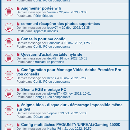
Posté dans
Config PC ou composants
m
v
g
e
e
e
N
Augmenter portée wifi
s
a
o
s
Dernier message par
Volma
«
22 janv. 2023, 09:05
u
u
a
Posté dans
Périphériques
m
v
g
e
e
e
N
comment récupérer des photos supprimées
s
a
o
s
Dernier message par
jessy74
«
10 déc. 2022, 21:35
u
u
a
Posté dans
Appareils mobiles
m
v
g
e
e
e
N
Conseils pour ma config
s
a
o
s
Dernier message par
Bouboule
«
16 nov. 2022, 17:53
u
u
a
Posté dans
Config PC ou composants
m
v
g
e
e
e
N
Question d'achat portable hybride
s
a
o
s
Dernier message par
deb75
«
16 nov. 2022, 15:51
u
u
a
Posté dans
Ordinateurs portables
m
v
g
e
e
e
N
Configuration pour Montage Vidéo Adobe Première Pro :
s
a
o
s
vos conseils
u
u
a
Dernier message par
m
henri.r
«
10 nov. 2022, 22:38
v
g
Posté dans
e
Config PC ou composants
e
e
s
a
s
N
Shéma RGB montage PC
u
a
o
Dernier message par
m
pitivier57
«
03 nov. 2022, 10:01
g
u
Posté dans
e
Config PC ou composants
e
v
s
e
s
N
énigme bios - disque dur - démarrage impossible même
a
a
o
sur dvd
u
g
u
Dernier message par
m
Sophie
«
23 oct. 2022, 21:30
e
v
Posté dans
e
Dépannage
e
s
a
s
N
Config multitâches PAO/UNITY/UNREAL/Gaming 1500€
u
a
o
Dernier message par
m
Nathan76
«
21 oct. 2022, 10:50