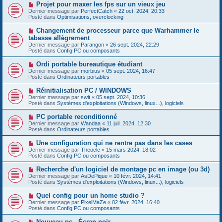
e
s
N
Projet pour maxer les fps sur un vieux jeu
a
a
o
Dernier message par
PerfectCatch
«
22 oct. 2024, 20:33
u
g
u
Posté dans
Optimisations, overclocking
m
e
v
e
e
N
Changement de processeur parce que Warhammer le
s
a
o
s
tabasse allègrement
u
u
a
Dernier message par
m
Parangon
«
26 sept. 2024, 22:29
v
g
Posté dans
e
Config PC ou composants
e
e
s
a
s
N
Ordi portable bureautique étudiant
u
a
o
Dernier message par
m
morbius
«
05 sept. 2024, 16:47
g
u
Posté dans
e
Ordinateurs portables
e
v
s
e
s
N
Réinitialisation PC / WINDOWS
a
a
o
Dernier message par
swit
«
05 sept. 2024, 10:36
u
g
u
Posté dans
Systèmes d'exploitations (Windows, linux...), logiciels
m
e
v
e
e
N
PC portable reconditionné
s
a
o
s
Dernier message par
Wandaa
«
11 juil. 2024, 12:30
u
u
a
Posté dans
Ordinateurs portables
m
v
g
e
e
e
N
Une configuration qui ne rentre pas dans les cases
s
a
o
s
Dernier message par
Theocle
«
15 mars 2024, 18:02
u
u
a
Posté dans
Config PC ou composants
m
v
g
e
e
e
N
Recherche d'un logiciel de montage pc en image (ou 3d)
s
a
o
s
Dernier message par
AsDePique
«
10 févr. 2024, 14:41
u
u
a
Posté dans
Systèmes d'exploitations (Windows, linux...), logiciels
m
v
g
e
e
e
N
Quel config pour un home studio ?
s
a
o
s
Dernier message par
PixelMaZe
«
02 févr. 2024, 16:40
u
u
a
Posté dans
Config PC ou composants
m
v
g
e
e
e
N
Nouveau pc - Écran noir
s