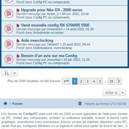
g
u
Posté dans
e
Config PC ou composants
e
v
s
e
s
N
Upgrade pour Néo G9 - 2000 euros
a
a
o
Dernier message par
Aytan_2
«
09 oct. 2022, 10:16
u
g
u
Posté dans
Config PC ou composants
m
e
v
e
e
N
Vend nouvelle config RX 6700/R5 5500
s
a
o
s
Dernier message par
zmoontech
«
14 août 2022, 01:39
u
u
a
Posté dans
Achat/vente occasion
m
v
g
e
e
e
N
Aide overclocking
s
a
o
s
Dernier message par
Taban07
«
10 août 2022, 06:44
u
u
a
Posté dans
Optimisations, overclocking
m
v
g
e
e
e
N
Besoin d'un avis sur ma Config
s
a
o
s
Dernier message par
JessyKat
«
26 juil. 2022, 12:26
u
u
a
Posté dans
Config PC ou composants
m
v
g
e
e
e
s
a
s
u
a
m
Page
1
sur
25
1
2
3
4
5
25
Sui
Plus de 1000 résultats ont été trouvés
g
…
e
e
s
s
Aller à
a
g
e
Forum
Heures au format
UTC+02:00
Les forums de
ConfigsPC.com
sont nés en 2004 et vous apportent de l'aide pour monter
un PC, choisir des composants, acheter un ordinateur portable, trouver la bonne carte
graphique, overclocker votre processeur, trouver un test de matériel, dépanner votre PC,
parler d'un jeu, configurer Windows ou un logiciel et même pour parler de tout et de rien. :-)