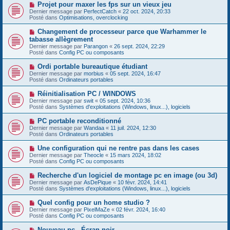
e
s
N
Projet pour maxer les fps sur un vieux jeu
a
a
o
Dernier message par
PerfectCatch
«
22 oct. 2024, 20:33
u
g
u
Posté dans
Optimisations, overclocking
m
e
v
e
e
N
Changement de processeur parce que Warhammer le
s
a
o
s
tabasse allègrement
u
u
a
Dernier message par
m
Parangon
«
26 sept. 2024, 22:29
v
g
Posté dans
e
Config PC ou composants
e
e
s
a
s
N
Ordi portable bureautique étudiant
u
a
o
Dernier message par
m
morbius
«
05 sept. 2024, 16:47
g
u
Posté dans
e
Ordinateurs portables
e
v
s
e
s
N
Réinitialisation PC / WINDOWS
a
a
o
Dernier message par
swit
«
05 sept. 2024, 10:36
u
g
u
Posté dans
Systèmes d'exploitations (Windows, linux...), logiciels
m
e
v
e
e
N
PC portable reconditionné
s
a
o
s
Dernier message par
Wandaa
«
11 juil. 2024, 12:30
u
u
a
Posté dans
Ordinateurs portables
m
v
g
e
e
e
N
Une configuration qui ne rentre pas dans les cases
s
a
o
s
Dernier message par
Theocle
«
15 mars 2024, 18:02
u
u
a
Posté dans
Config PC ou composants
m
v
g
e
e
e
N
Recherche d'un logiciel de montage pc en image (ou 3d)
s
a
o
s
Dernier message par
AsDePique
«
10 févr. 2024, 14:41
u
u
a
Posté dans
Systèmes d'exploitations (Windows, linux...), logiciels
m
v
g
e
e
e
N
Quel config pour un home studio ?
s
a
o
s
Dernier message par
PixelMaZe
«
02 févr. 2024, 16:40
u
u
a
Posté dans
Config PC ou composants
m
v
g
e
e
e
N
Nouveau pc - Écran noir
s