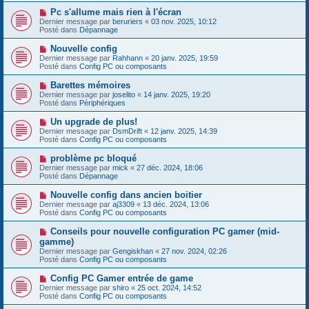
s
e
s
N
Pc s'allume mais rien à l'écran
a
a
o
Dernier message par
beruriers
«
03 nov. 2025, 10:12
u
g
u
Posté dans
Dépannage
m
e
v
e
e
N
Nouvelle config
s
a
o
s
Dernier message par
Rahhann
«
20 janv. 2025, 19:59
u
u
a
Posté dans
Config PC ou composants
m
v
g
e
e
e
N
Barettes mémoires
s
a
o
s
Dernier message par
joselito
«
14 janv. 2025, 19:20
u
u
a
Posté dans
Périphériques
m
v
g
e
e
e
N
Un upgrade de plus!
s
a
o
s
Dernier message par
DsmDrift
«
12 janv. 2025, 14:39
u
u
a
Posté dans
Config PC ou composants
m
v
g
e
e
e
N
problème pc bloqué
s
a
o
s
Dernier message par
mick
«
27 déc. 2024, 18:06
u
u
a
Posté dans
Dépannage
m
v
g
e
e
e
N
Nouvelle config dans ancien boitier
s
a
o
s
Dernier message par
aj3309
«
13 déc. 2024, 13:06
u
u
a
Posté dans
Config PC ou composants
m
v
g
e
e
e
N
Conseils pour nouvelle configuration PC gamer (mid-
s
a
o
s
gamme)
u
u
a
Dernier message par
m
Gengiskhan
«
27 nov. 2024, 02:26
v
g
Posté dans
e
Config PC ou composants
e
e
s
a
s
N
Config PC Gamer entrée de game
u
a
o
Dernier message par
m
shiro
«
25 oct. 2024, 14:52
g
u
Posté dans
e
Config PC ou composants
e
v
s