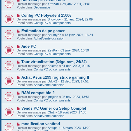
a
o
s
Dernier message par
Ytrezan
«
24 janv. 2024, 21:01
u
u
a
Posté dans
Dépannage
m
v
g
e
e
e
N
Config PC Polyvalent 2500€
s
a
o
s
Dernier message par
Snowboy
«
21 janv. 2024, 22:09
u
u
a
Posté dans
Config PC ou composants
m
v
g
e
e
e
N
Estimation de pc gamer
s
a
o
s
Dernier message par
Bounty37
«
18 janv. 2024, 13:34
u
u
a
Posté dans
Achat/vente occasion
m
v
g
e
e
e
N
Aide PC
s
a
o
s
Dernier message par
ZeyKa
«
03 janv. 2024, 16:39
u
u
a
Posté dans
Config PC ou composants
m
v
g
e
e
e
N
Tour virtualisation (64go ram, 24/24)
s
a
o
s
Dernier message par
Kaleme
«
31 déc. 2023, 09:15
u
u
a
Posté dans
Config PC ou composants
m
v
g
e
e
e
N
Achat Asus x299 rog strix e gaming II
s
a
o
s
Dernier message par
Ddp72
«
12 déc. 2023, 17:51
u
u
a
Posté dans
Achat/vente occasion
m
v
g
e
e
e
N
RAM compatible ?
s
a
o
s
Dernier message par
lptitjean
«
25 nov. 2023, 13:51
u
u
a
Posté dans
Config PC ou composants
m
v
g
e
e
e
N
Vends PC Gamer ou Setup Complet
s
a
o
s
Dernier message par
Clint.
«
18 août 2023, 17:35
u
u
a
Posté dans
Achat/vente occasion
m
v
g
e
e
e
N
modification ventirad
s
a
o
s
Dernier message par
Actups
«
15 mars 2023, 13:22
u
u
a