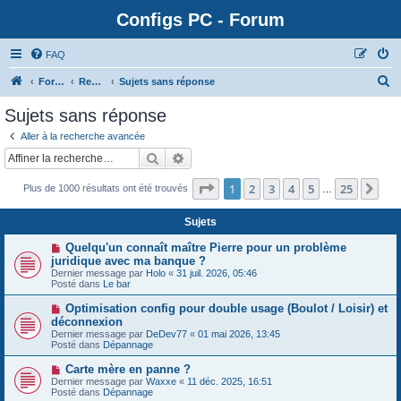
Configs PC - Forum
FAQ
Forum
Rechercher
Sujets sans réponse
Sujets sans réponse
Aller à la recherche avancée
Rechercher
Recherche avancée
Page
1
sur
25
1
2
3
4
5
25
Sui
Plus de 1000 résultats ont été trouvés
…
Sujets
N
Quelqu'un connaît maître Pierre pour un problème
o
juridique avec ma banque ?
u
Dernier message par
Holo
«
31 juil. 2026, 05:46
v
Posté dans
Le bar
e
a
N
Optimisation config pour double usage (Boulot / Loisir) et
u
o
déconnexion
m
u
e
Dernier message par
DeDev77
«
01 mai 2026, 13:45
v
s
Posté dans
Dépannage
e
s
a
a
N
Carte mère en panne ?
u
g
o
Dernier message par
m
Waxxe
«
11 déc. 2025, 16:51
e
u
Posté dans
e
Dépannage
v