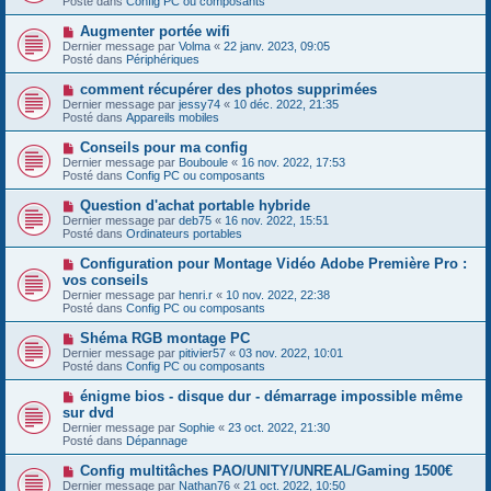
Posté dans
Config PC ou composants
m
v
g
e
e
e
N
Augmenter portée wifi
s
a
o
s
Dernier message par
Volma
«
22 janv. 2023, 09:05
u
u
a
Posté dans
Périphériques
m
v
g
e
e
e
N
comment récupérer des photos supprimées
s
a
o
s
Dernier message par
jessy74
«
10 déc. 2022, 21:35
u
u
a
Posté dans
Appareils mobiles
m
v
g
e
e
e
N
Conseils pour ma config
s
a
o
s
Dernier message par
Bouboule
«
16 nov. 2022, 17:53
u
u
a
Posté dans
Config PC ou composants
m
v
g
e
e
e
N
Question d'achat portable hybride
s
a
o
s
Dernier message par
deb75
«
16 nov. 2022, 15:51
u
u
a
Posté dans
Ordinateurs portables
m
v
g
e
e
e
N
Configuration pour Montage Vidéo Adobe Première Pro :
s
a
o
s
vos conseils
u
u
a
Dernier message par
m
henri.r
«
10 nov. 2022, 22:38
v
g
Posté dans
e
Config PC ou composants
e
e
s
a
s
N
Shéma RGB montage PC
u
a
o
Dernier message par
m
pitivier57
«
03 nov. 2022, 10:01
g
u
Posté dans
e
Config PC ou composants
e
v
s
e
s
N
énigme bios - disque dur - démarrage impossible même
a
a
o
sur dvd
u
g
u
Dernier message par
m
Sophie
«
23 oct. 2022, 21:30
e
v
Posté dans
e
Dépannage
e
s
a
s
N
Config multitâches PAO/UNITY/UNREAL/Gaming 1500€
u
a
o
Dernier message par
m
Nathan76
«
21 oct. 2022, 10:50