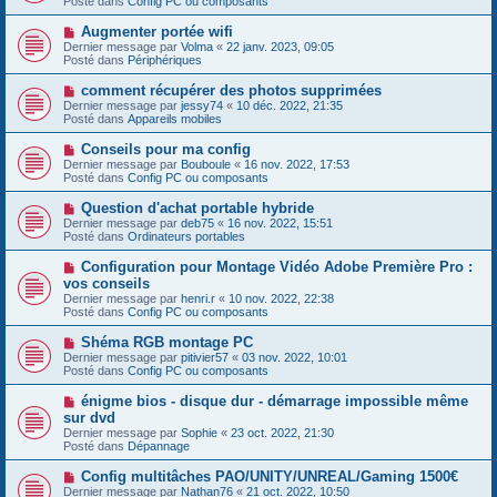
Posté dans
Config PC ou composants
m
v
g
e
e
e
N
Augmenter portée wifi
s
a
o
s
Dernier message par
Volma
«
22 janv. 2023, 09:05
u
u
a
Posté dans
Périphériques
m
v
g
e
e
e
N
comment récupérer des photos supprimées
s
a
o
s
Dernier message par
jessy74
«
10 déc. 2022, 21:35
u
u
a
Posté dans
Appareils mobiles
m
v
g
e
e
e
N
Conseils pour ma config
s
a
o
s
Dernier message par
Bouboule
«
16 nov. 2022, 17:53
u
u
a
Posté dans
Config PC ou composants
m
v
g
e
e
e
N
Question d'achat portable hybride
s
a
o
s
Dernier message par
deb75
«
16 nov. 2022, 15:51
u
u
a
Posté dans
Ordinateurs portables
m
v
g
e
e
e
N
Configuration pour Montage Vidéo Adobe Première Pro :
s
a
o
s
vos conseils
u
u
a
Dernier message par
m
henri.r
«
10 nov. 2022, 22:38
v
g
Posté dans
e
Config PC ou composants
e
e
s
a
s
N
Shéma RGB montage PC
u
a
o
Dernier message par
m
pitivier57
«
03 nov. 2022, 10:01
g
u
Posté dans
e
Config PC ou composants
e
v
s
e
s
N
énigme bios - disque dur - démarrage impossible même
a
a
o
sur dvd
u
g
u
Dernier message par
m
Sophie
«
23 oct. 2022, 21:30
e
v
Posté dans
e
Dépannage
e
s
a
s
N
Config multitâches PAO/UNITY/UNREAL/Gaming 1500€
u
a
o
Dernier message par
m
Nathan76
«
21 oct. 2022, 10:50