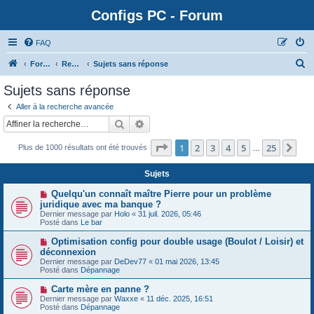
Configs PC - Forum
FAQ
Forum
Rechercher
Sujets sans réponse
Sujets sans réponse
Aller à la recherche avancée
Rechercher
Recherche avancée
Page
1
sur
25
1
2
3
4
5
25
Sui
Plus de 1000 résultats ont été trouvés
…
Sujets
N
Quelqu'un connaît maître Pierre pour un problème
o
juridique avec ma banque ?
u
Dernier message par
Holo
«
31 juil. 2026, 05:46
v
Posté dans
Le bar
e
a
N
Optimisation config pour double usage (Boulot / Loisir) et
u
o
déconnexion
m
u
e
Dernier message par
DeDev77
«
01 mai 2026, 13:45
v
s
Posté dans
Dépannage
e
s
a
a
N
Carte mère en panne ?
u
g
o
Dernier message par
m
Waxxe
«
11 déc. 2025, 16:51
e
u
Posté dans
e
Dépannage
v