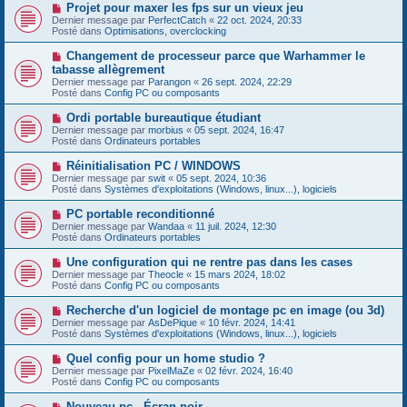
e
s
N
Projet pour maxer les fps sur un vieux jeu
a
a
o
Dernier message par
PerfectCatch
«
22 oct. 2024, 20:33
u
g
u
Posté dans
Optimisations, overclocking
m
e
v
e
e
N
Changement de processeur parce que Warhammer le
s
a
o
s
tabasse allègrement
u
u
a
Dernier message par
m
Parangon
«
26 sept. 2024, 22:29
v
g
Posté dans
e
Config PC ou composants
e
e
s
a
s
N
Ordi portable bureautique étudiant
u
a
o
Dernier message par
m
morbius
«
05 sept. 2024, 16:47
g
u
Posté dans
e
Ordinateurs portables
e
v
s
e
s
N
Réinitialisation PC / WINDOWS
a
a
o
Dernier message par
swit
«
05 sept. 2024, 10:36
u
g
u
Posté dans
Systèmes d'exploitations (Windows, linux...), logiciels
m
e
v
e
e
N
PC portable reconditionné
s
a
o
s
Dernier message par
Wandaa
«
11 juil. 2024, 12:30
u
u
a
Posté dans
Ordinateurs portables
m
v
g
e
e
e
N
Une configuration qui ne rentre pas dans les cases
s
a
o
s
Dernier message par
Theocle
«
15 mars 2024, 18:02
u
u
a
Posté dans
Config PC ou composants
m
v
g
e
e
e
N
Recherche d'un logiciel de montage pc en image (ou 3d)
s
a
o
s
Dernier message par
AsDePique
«
10 févr. 2024, 14:41
u
u
a
Posté dans
Systèmes d'exploitations (Windows, linux...), logiciels
m
v
g
e
e
e
N
Quel config pour un home studio ?
s
a
o
s
Dernier message par
PixelMaZe
«
02 févr. 2024, 16:40
u
u
a
Posté dans
Config PC ou composants
m
v
g
e
e
e
N
Nouveau pc - Écran noir
s