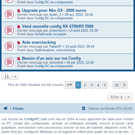
g
u
Posté dans
e
Config PC ou composants
e
v
s
e
s
N
Upgrade pour Néo G9 - 2000 euros
a
a
o
Dernier message par
Aytan_2
«
09 oct. 2022, 10:16
u
g
u
Posté dans
Config PC ou composants
m
e
v
e
e
N
Vend nouvelle config RX 6700/R5 5500
s
a
o
s
Dernier message par
zmoontech
«
14 août 2022, 01:39
u
u
a
Posté dans
Achat/vente occasion
m
v
g
e
e
e
N
Aide overclocking
s
a
o
s
Dernier message par
Taban07
«
10 août 2022, 06:44
u
u
a
Posté dans
Optimisations, overclocking
m
v
g
e
e
e
N
Besoin d'un avis sur ma Config
s
a
o
s
Dernier message par
JessyKat
«
26 juil. 2022, 12:26
u
u
a
Posté dans
Config PC ou composants
m
v
g
e
e
e
s
a
s
u
a
m
Page
1
sur
25
1
2
3
4
5
25
Sui
Plus de 1000 résultats ont été trouvés
g
…
e
e
s
s
Aller à
a
g
e
Forum
Heures au format
UTC+02:00
Les forums de
ConfigsPC.com
sont nés en 2004 et vous apportent de l'aide pour monter
un PC, choisir des composants, acheter un ordinateur portable, trouver la bonne carte
graphique, overclocker votre processeur, trouver un test de matériel, dépanner votre PC,
parler d'un jeu, configurer Windows ou un logiciel et même pour parler de tout et de rien. :-)