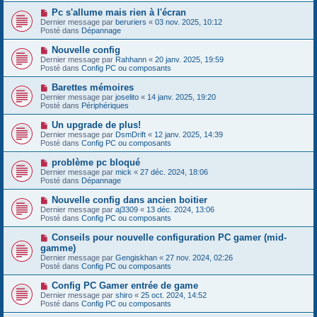
s
e
s
N
Pc s'allume mais rien à l'écran
a
a
o
Dernier message par
beruriers
«
03 nov. 2025, 10:12
u
g
u
Posté dans
Dépannage
m
e
v
e
e
N
Nouvelle config
s
a
o
s
Dernier message par
Rahhann
«
20 janv. 2025, 19:59
u
u
a
Posté dans
Config PC ou composants
m
v
g
e
e
e
N
Barettes mémoires
s
a
o
s
Dernier message par
joselito
«
14 janv. 2025, 19:20
u
u
a
Posté dans
Périphériques
m
v
g
e
e
e
N
Un upgrade de plus!
s
a
o
s
Dernier message par
DsmDrift
«
12 janv. 2025, 14:39
u
u
a
Posté dans
Config PC ou composants
m
v
g
e
e
e
N
problème pc bloqué
s
a
o
s
Dernier message par
mick
«
27 déc. 2024, 18:06
u
u
a
Posté dans
Dépannage
m
v
g
e
e
e
N
Nouvelle config dans ancien boitier
s
a
o
s
Dernier message par
aj3309
«
13 déc. 2024, 13:06
u
u
a
Posté dans
Config PC ou composants
m
v
g
e
e
e
N
Conseils pour nouvelle configuration PC gamer (mid-
s
a
o
s
gamme)
u
u
a
Dernier message par
m
Gengiskhan
«
27 nov. 2024, 02:26
v
g
Posté dans
e
Config PC ou composants
e
e
s
a
s
N
Config PC Gamer entrée de game
u
a
o
Dernier message par
m
shiro
«
25 oct. 2024, 14:52
g
u
Posté dans
e
Config PC ou composants
e
v
s