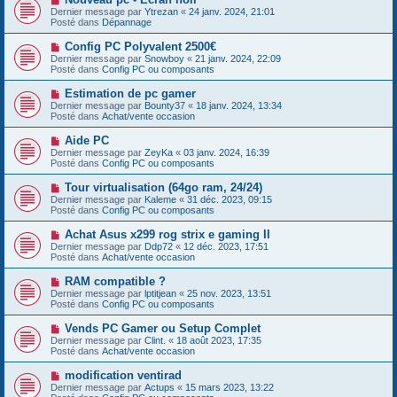
a
o
s
Dernier message par
Ytrezan
«
24 janv. 2024, 21:01
u
u
a
Posté dans
Dépannage
m
v
g
e
e
e
N
Config PC Polyvalent 2500€
s
a
o
s
Dernier message par
Snowboy
«
21 janv. 2024, 22:09
u
u
a
Posté dans
Config PC ou composants
m
v
g
e
e
e
N
Estimation de pc gamer
s
a
o
s
Dernier message par
Bounty37
«
18 janv. 2024, 13:34
u
u
a
Posté dans
Achat/vente occasion
m
v
g
e
e
e
N
Aide PC
s
a
o
s
Dernier message par
ZeyKa
«
03 janv. 2024, 16:39
u
u
a
Posté dans
Config PC ou composants
m
v
g
e
e
e
N
Tour virtualisation (64go ram, 24/24)
s
a
o
s
Dernier message par
Kaleme
«
31 déc. 2023, 09:15
u
u
a
Posté dans
Config PC ou composants
m
v
g
e
e
e
N
Achat Asus x299 rog strix e gaming II
s
a
o
s
Dernier message par
Ddp72
«
12 déc. 2023, 17:51
u
u
a
Posté dans
Achat/vente occasion
m
v
g
e
e
e
N
RAM compatible ?
s
a
o
s
Dernier message par
lptitjean
«
25 nov. 2023, 13:51
u
u
a
Posté dans
Config PC ou composants
m
v
g
e
e
e
N
Vends PC Gamer ou Setup Complet
s
a
o
s
Dernier message par
Clint.
«
18 août 2023, 17:35
u
u
a
Posté dans
Achat/vente occasion
m
v
g
e
e
e
N
modification ventirad
s
a
o
s
Dernier message par
Actups
«
15 mars 2023, 13:22
u
u
a