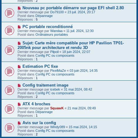
Réponses :
2
s
e
s
a
N
Nouveau pc portable démarre sur page EFI shell 2.80
a
u
o
Dernier message par
Do79100
«
23 juil. 2024, 20:17
g
m
u
Posté dans
Dépannage
e
e
v
Réponses :
5
s
e
s
a
N
PC portable reconditionné
a
u
o
Dernier message par
Wandaa
«
11 juil. 2024, 12:30
g
m
u
Posté dans
Ordinateurs portables
e
e
v
s
e
N
Sujet: Carte mère compatible pour HP Pavilion TP01-
s
a
o
2005nk pour architecture et rendu 3D
a
u
u
g
Dernier message par
m
Pilpoil
«
18 juin 2024, 22:07
v
e
Posté dans
e
Config PC ou composants
e
Réponses :
s
1
a
s
u
N
Estimation PC fixe
a
m
o
g
Dernier message par
PixelMaZe
«
03 juin 2024, 14:35
e
u
e
Posté dans
Config PC ou composants
s
v
Réponses :
1
s
e
a
a
N
Config traitement image
g
u
o
Dernier message par
icebek
«
31 mai 2024, 08:42
e
m
u
Posté dans
Config PC ou composants
e
v
Réponses :
2
s
e
s
a
N
ATX 4 broches
a
u
o
Dernier message par
SquawK
«
21 mai 2024, 09:49
g
m
u
Posté dans
Dépannage
e
e
v
Réponses :
1
s
e
s
a
N
Avis sur la config
a
u
o
Dernier message par
Windy089
«
15 mai 2024, 14:15
g
m
u
Posté dans
Config PC ou composants
e
e
v
Réponses :
2
s
e