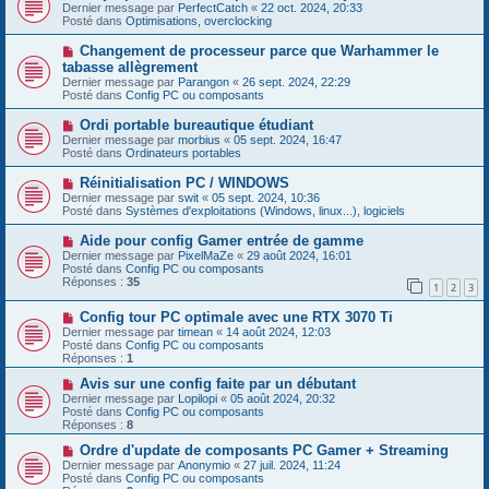
u
o
Dernier message par
PerfectCatch
«
22 oct. 2024, 20:33
a
m
u
Posté dans
Optimisations, overclocking
g
e
v
e
s
e
N
Changement de processeur parce que Warhammer le
s
a
o
tabasse allègrement
a
u
u
g
Dernier message par
m
Parangon
«
26 sept. 2024, 22:29
v
e
Posté dans
e
Config PC ou composants
e
s
a
s
N
Ordi portable bureautique étudiant
u
a
o
Dernier message par
m
morbius
«
05 sept. 2024, 16:47
g
u
Posté dans
e
Ordinateurs portables
e
v
s
e
s
N
Réinitialisation PC / WINDOWS
a
a
o
Dernier message par
swit
«
05 sept. 2024, 10:36
u
g
u
Posté dans
Systèmes d'exploitations (Windows, linux...), logiciels
m
e
v
e
e
N
Aide pour config Gamer entrée de gamme
s
a
o
s
Dernier message par
PixelMaZe
«
29 août 2024, 16:01
u
u
a
Posté dans
Config PC ou composants
m
v
g
Réponses :
35
e
1
2
3
e
e
s
a
s
N
Config tour PC optimale avec une RTX 3070 Ti
u
a
o
m
Dernier message par
timean
«
14 août 2024, 12:03
g
u
e
Posté dans
Config PC ou composants
e
v
s
Réponses :
1
e
s
a
N
a
Avis sur une config faite par un débutant
u
o
g
Dernier message par
Lopilopi
«
05 août 2024, 20:32
m
u
e
Posté dans
Config PC ou composants
e
v
Réponses :
8
s
e
s
a
N
Ordre d'update de composants PC Gamer + Streaming
a
u
o
Dernier message par
Anonymio
«
27 juil. 2024, 11:24
g
m
u
Posté dans
Config PC ou composants
e
e
v