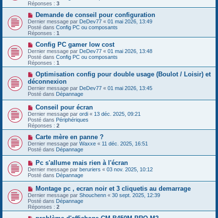
e
v
Réponses :
3
s
e
s
a
N
Demande de conseil pour configuration
a
u
o
Dernier message par
DeDev77
«
01 mai 2026, 13:49
g
m
u
Posté dans
Config PC ou composants
e
e
v
Réponses :
1
s
e
s
a
N
Config PC gamer low cost
a
u
o
Dernier message par
DeDev77
«
01 mai 2026, 13:48
g
m
u
Posté dans
Config PC ou composants
e
e
v
Réponses :
1
s
e
s
a
N
Optimisation config pour double usage (Boulot / Loisir) et
a
u
o
déconnexion
g
m
u
Dernier message par
DeDev77
«
01 mai 2026, 13:45
e
e
v
Posté dans
Dépannage
s
e
s
a
N
Conseil pour écran
a
u
o
g
Dernier message par
m
ordi
«
13 déc. 2025, 09:21
u
e
Posté dans
e
Périphériques
v
Réponses :
s
2
e
s
a
N
Carte mère en panne ?
a
u
o
g
Dernier message par
Waxxe
«
11 déc. 2025, 16:51
m
u
e
Posté dans
Dépannage
e
v
s
e
N
Pc s'allume mais rien à l'écran
s
a
o
Dernier message par
beruriers
«
03 nov. 2025, 10:12
a
u
u
Posté dans
Dépannage
g
m
v
e
e
e
N
Montage pc , ecran noir et 3 cliquetis au demarrage
s
a
o
s
Dernier message par
Shouchenn
«
30 sept. 2025, 12:39
u
u
a
Posté dans
Dépannage
m
v
g
Réponses :
2
e
e
e
s
a
N