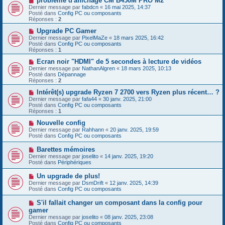
problème d'affichage CM B450M PRO M2
s
u
o
Dernier message par
fabdcn
«
16 mai 2025, 14:37
a
m
u
Posté dans
Config PC ou composants
g
e
v
Réponses :
2
e
s
e
s
a
N
Upgrade PC Gamer
a
u
o
Dernier message par
PixelMaZe
«
18 mars 2025, 16:42
g
m
u
Posté dans
Config PC ou composants
e
e
v
Réponses :
1
s
e
s
a
N
Ecran noir "HDMI" de 5 secondes à lecture de vidéos
a
u
o
Dernier message par
NathanAlgren
«
18 mars 2025, 10:13
g
m
u
Posté dans
Dépannage
e
e
v
Réponses :
2
s
e
s
a
N
Intérêt(s) upgrade Ryzen 7 2700 vers Ryzen plus récent… ?
a
u
o
Dernier message par
fafa44
«
30 janv. 2025, 21:00
g
m
u
Posté dans
Config PC ou composants
e
e
v
Réponses :
1
s
e
s
a
N
Nouvelle config
a
u
o
Dernier message par
Rahhann
«
20 janv. 2025, 19:59
g
m
u
Posté dans
Config PC ou composants
e
e
v
s
e
N
Barettes mémoires
s
a
o
Dernier message par
joselito
«
14 janv. 2025, 19:20
a
u
u
Posté dans
Périphériques
g
m
v
e
e
e
N
Un upgrade de plus!
s
a
o
s
Dernier message par
DsmDrift
«
12 janv. 2025, 14:39
u
u
a
Posté dans
Config PC ou composants
m
v
g
e
e
e
N
S'il fallait changer un composant dans la config pour
s
a
o
s
gamer
u
u
a
Dernier message par
m
joselito
«
08 janv. 2025, 23:08
v
g
Posté dans
e
Config PC ou composants