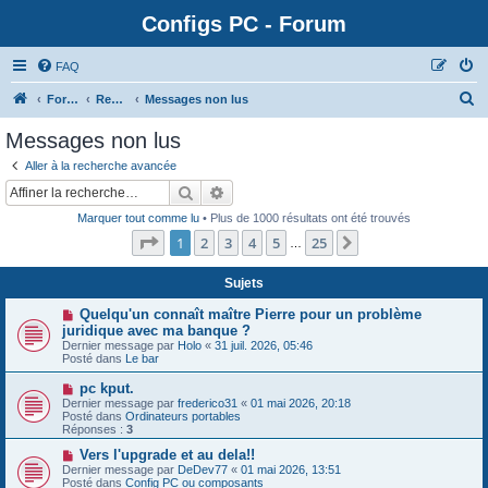
Configs PC - Forum
FAQ
Forum
Rechercher
Messages non lus
Messages non lus
Aller à la recherche avancée
Rechercher
Recherche avancée
Marquer tout comme lu
• Plus de 1000 résultats ont été trouvés
Page
1
sur
25
1
2
3
4
5
25
Suivante
…
Sujets
N
Quelqu'un connaît maître Pierre pour un problème
o
juridique avec ma banque ?
u
Dernier message par
Holo
«
31 juil. 2026, 05:46
v
Posté dans
Le bar
e
a
N
pc kput.
u
o
Dernier message par
m
frederico31
«
01 mai 2026, 20:18
u
Posté dans
e
Ordinateurs portables
v
Réponses :
s
3
e
s
a
N
Vers l'upgrade et au dela!!
a
u
o
g
Dernier message par
DeDev77
«
01 mai 2026, 13:51
m
u
e
Posté dans
Config PC ou composants