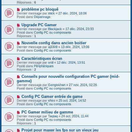
e
e
Réponses :
s
6
a
s
u
N
problème pc bloqué
a
m
o
g
Dernier message par
mick
«
27 déc. 2024, 18:06
e
u
e
Posté dans
Dépannage
s
v
s
e
N
Upgrade PC Gamer
a
a
o
g
Dernier message par
Blackjack
«
17 déc. 2024, 23:33
u
u
e
Posté dans
Config PC ou composants
m
v
Réponses :
1
e
e
s
a
N
Nouvelle config dans ancien boitier
s
u
o
Dernier message par
aj3309
«
13 déc. 2024, 13:06
a
m
u
Posté dans
Config PC ou composants
g
e
v
e
s
e
N
Caractéristiques écran
s
a
o
Dernier message par
ordi
«
12 déc. 2024, 13:51
a
u
u
Posté dans
Périphériques
g
m
v
Réponses :
2
e
e
e
s
a
N
Conseils pour nouvelle configuration PC gamer (mid-
s
u
o
gamme)
a
m
u
g
Dernier message par
Gengiskhan
«
27 nov. 2024, 02:26
e
v
e
Posté dans
Config PC ou composants
s
e
s
a
N
Config PC Gamer entrée de game
a
u
o
g
Dernier message par
m
shiro
«
25 oct. 2024, 14:52
u
e
Posté dans
e
Config PC ou composants
v
s
e
s
N
PC Gamer milieu de gamme
a
a
o
Dernier message par
Taqtaq
«
24 oct. 2024, 11:44
u
g
u
Posté dans
Config PC ou composants
m
e
v
Réponses :
1
e
e
s
a
N
Projet pour maxer les fps sur un vieux jeu
s