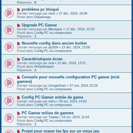
e
e
Réponses :
s
6
a
s
u
N
problème pc bloqué
a
m
o
g
Dernier message par
mick
«
27 déc. 2024, 18:06
e
u
e
Posté dans
Dépannage
s
v
s
e
N
Upgrade PC Gamer
a
a
o
g
Dernier message par
Blackjack
«
17 déc. 2024, 23:33
u
u
e
Posté dans
Config PC ou composants
m
v
Réponses :
1
e
e
s
a
N
Nouvelle config dans ancien boitier
s
u
o
Dernier message par
aj3309
«
13 déc. 2024, 13:06
a
m
u
Posté dans
Config PC ou composants
g
e
v
e
s
e
N
Caractéristiques écran
s
a
o
Dernier message par
ordi
«
12 déc. 2024, 13:51
a
u
u
Posté dans
Périphériques
g
m
v
Réponses :
2
e
e
e
s
a
N
Conseils pour nouvelle configuration PC gamer (mid-
s
u
o
gamme)
a
m
u
g
Dernier message par
Gengiskhan
«
27 nov. 2024, 02:26
e
v
e
Posté dans
Config PC ou composants
s
e
s
a
N
Config PC Gamer entrée de game
a
u
o
g
Dernier message par
m
shiro
«
25 oct. 2024, 14:52
u
e
Posté dans
e
Config PC ou composants
v
s
e
s
N
PC Gamer milieu de gamme
a
a
o
Dernier message par
Taqtaq
«
24 oct. 2024, 11:44
u
g
u
Posté dans
Config PC ou composants
m
e
v
Réponses :
1
e
e
s
a
N
Projet pour maxer les fps sur un vieux jeu
s