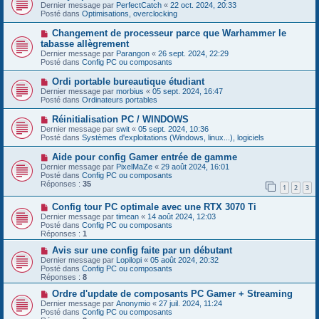
u
o
Dernier message par
PerfectCatch
«
22 oct. 2024, 20:33
a
m
u
Posté dans
Optimisations, overclocking
g
e
v
e
s
e
N
Changement de processeur parce que Warhammer le
s
a
o
tabasse allègrement
a
u
u
g
Dernier message par
m
Parangon
«
26 sept. 2024, 22:29
v
e
Posté dans
e
Config PC ou composants
e
s
a
s
N
Ordi portable bureautique étudiant
u
a
o
Dernier message par
m
morbius
«
05 sept. 2024, 16:47
g
u
Posté dans
e
Ordinateurs portables
e
v
s
e
s
N
Réinitialisation PC / WINDOWS
a
a
o
Dernier message par
swit
«
05 sept. 2024, 10:36
u
g
u
Posté dans
Systèmes d'exploitations (Windows, linux...), logiciels
m
e
v
e
e
N
Aide pour config Gamer entrée de gamme
s
a
o
s
Dernier message par
PixelMaZe
«
29 août 2024, 16:01
u
u
a
Posté dans
Config PC ou composants
m
v
g
Réponses :
35
e
1
2
3
e
e
s
a
s
N
Config tour PC optimale avec une RTX 3070 Ti
u
a
o
m
Dernier message par
timean
«
14 août 2024, 12:03
g
u
e
Posté dans
Config PC ou composants
e
v
s
Réponses :
1
e
s
a
N
a
Avis sur une config faite par un débutant
u
o
g
Dernier message par
Lopilopi
«
05 août 2024, 20:32
m
u
e
Posté dans
Config PC ou composants
e
v
Réponses :
8
s
e
s
a
N
Ordre d'update de composants PC Gamer + Streaming
a
u
o
Dernier message par
Anonymio
«
27 juil. 2024, 11:24
g
m
u
Posté dans
Config PC ou composants
e
e
v