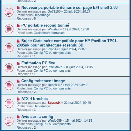
Réponses :
2
s
e
s
a
N
Nouveau pc portable démarre sur page EFI shell 2.80
a
u
o
Dernier message par
Do79100
«
23 juil. 2024, 20:17
g
m
u
Posté dans
Dépannage
e
e
v
Réponses :
5
s
e
s
a
N
PC portable reconditionné
a
u
o
Dernier message par
Wandaa
«
11 juil. 2024, 12:30
g
m
u
Posté dans
Ordinateurs portables
e
e
v
s
e
N
Sujet: Carte mère compatible pour HP Pavilion TP01-
s
a
o
2005nk pour architecture et rendu 3D
a
u
u
g
Dernier message par
m
Pilpoil
«
18 juin 2024, 22:07
v
e
Posté dans
e
Config PC ou composants
e
Réponses :
s
1
a
s
u
N
Estimation PC fixe
a
m
o
g
Dernier message par
PixelMaZe
«
03 juin 2024, 14:35
e
u
e
Posté dans
Config PC ou composants
s
v
Réponses :
1
s
e
a
a
N
Config traitement image
g
u
o
Dernier message par
icebek
«
31 mai 2024, 08:42
e
m
u
Posté dans
Config PC ou composants
e
v
Réponses :
2
s
e
s
a
N
ATX 4 broches
a
u
o
Dernier message par
SquawK
«
21 mai 2024, 09:49
g
m
u
Posté dans
Dépannage
e
e
v
Réponses :
1
s
e
s
a
N
Avis sur la config
a
u
o
Dernier message par
Windy089
«
15 mai 2024, 14:15
g
m
u
Posté dans
Config PC ou composants
e
e
v
Réponses :
2
s
e