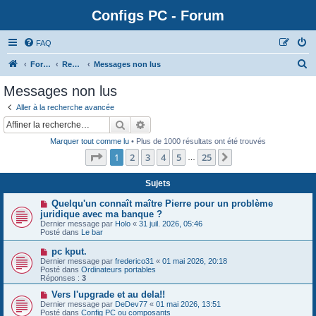
Configs PC - Forum
FAQ
Forum
Rechercher
Messages non lus
Messages non lus
Aller à la recherche avancée
Rechercher
Recherche avancée
Marquer tout comme lu
• Plus de 1000 résultats ont été trouvés
Page
1
sur
25
1
2
3
4
5
25
Suivante
…
Sujets
N
Quelqu'un connaît maître Pierre pour un problème
o
juridique avec ma banque ?
u
Dernier message par
Holo
«
31 juil. 2026, 05:46
v
Posté dans
Le bar
e
a
N
pc kput.
u
o
Dernier message par
m
frederico31
«
01 mai 2026, 20:18
u
Posté dans
e
Ordinateurs portables
v
Réponses :
s
3
e
s
a
N
Vers l'upgrade et au dela!!
a
u
o
g
Dernier message par
DeDev77
«
01 mai 2026, 13:51
m
u
e
Posté dans
Config PC ou composants