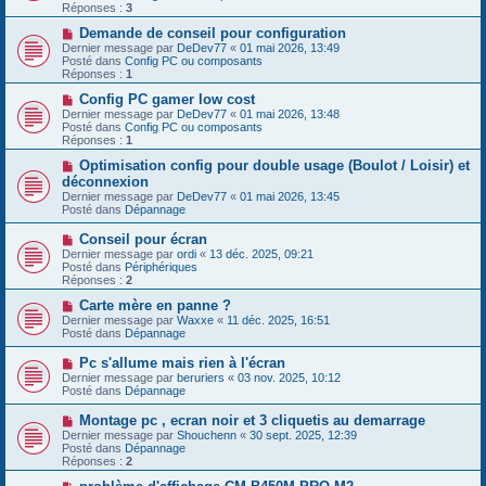
e
v
Réponses :
3
s
e
s
a
N
Demande de conseil pour configuration
a
u
o
Dernier message par
DeDev77
«
01 mai 2026, 13:49
g
m
u
Posté dans
Config PC ou composants
e
e
v
Réponses :
1
s
e
s
a
N
Config PC gamer low cost
a
u
o
Dernier message par
DeDev77
«
01 mai 2026, 13:48
g
m
u
Posté dans
Config PC ou composants
e
e
v
Réponses :
1
s
e
s
a
N
Optimisation config pour double usage (Boulot / Loisir) et
a
u
o
déconnexion
g
m
u
Dernier message par
DeDev77
«
01 mai 2026, 13:45
e
e
v
Posté dans
Dépannage
s
e
s
a
N
Conseil pour écran
a
u
o
g
Dernier message par
m
ordi
«
13 déc. 2025, 09:21
u
e
Posté dans
e
Périphériques
v
Réponses :
s
2
e
s
a
N
Carte mère en panne ?
a
u
o
g
Dernier message par
Waxxe
«
11 déc. 2025, 16:51
m
u
e
Posté dans
Dépannage
e
v
s
e
N
Pc s'allume mais rien à l'écran
s
a
o
Dernier message par
beruriers
«
03 nov. 2025, 10:12
a
u
u
Posté dans
Dépannage
g
m
v
e
e
e
N
Montage pc , ecran noir et 3 cliquetis au demarrage
s
a
o
s
Dernier message par
Shouchenn
«
30 sept. 2025, 12:39
u
u
a
Posté dans
Dépannage
m
v
g
Réponses :
2
e
e
e
s
a
N