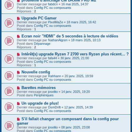
problème d'affichage CM B450M PRO M2
s
u
o
Dernier message par
fabdcn
«
16 mai 2025, 14:37
a
m
u
Posté dans
Config PC ou composants
g
e
v
Réponses :
2
e
s
e
s
a
N
Upgrade PC Gamer
a
u
o
Dernier message par
PixelMaZe
«
18 mars 2025, 16:42
g
m
u
Posté dans
Config PC ou composants
e
e
v
Réponses :
1
s
e
s
a
N
Ecran noir "HDMI" de 5 secondes à lecture de vidéos
a
u
o
Dernier message par
NathanAlgren
«
18 mars 2025, 10:13
g
m
u
Posté dans
Dépannage
e
e
v
Réponses :
2
s
e
s
a
N
Intérêt(s) upgrade Ryzen 7 2700 vers Ryzen plus récent… ?
a
u
o
Dernier message par
fafa44
«
30 janv. 2025, 21:00
g
m
u
Posté dans
Config PC ou composants
e
e
v
Réponses :
1
s
e
s
a
N
Nouvelle config
a
u
o
Dernier message par
Rahhann
«
20 janv. 2025, 19:59
g
m
u
Posté dans
Config PC ou composants
e
e
v
s
e
N
Barettes mémoires
s
a
o
Dernier message par
joselito
«
14 janv. 2025, 19:20
a
u
u
Posté dans
Périphériques
g
m
v
e
e
e
N
Un upgrade de plus!
s
a
o
s
Dernier message par
DsmDrift
«
12 janv. 2025, 14:39
u
u
a
Posté dans
Config PC ou composants
m
v
g
e
e
e
N
S'il fallait changer un composant dans la config pour
s
a
o
s
gamer
u
u
a
Dernier message par
m
joselito
«
08 janv. 2025, 23:08
v
g
Posté dans
e
Config PC ou composants