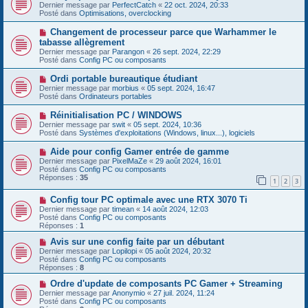
u
o
Dernier message par
PerfectCatch
«
22 oct. 2024, 20:33
a
m
u
Posté dans
Optimisations, overclocking
g
e
v
e
s
e
N
Changement de processeur parce que Warhammer le
s
a
o
tabasse allègrement
a
u
u
g
Dernier message par
m
Parangon
«
26 sept. 2024, 22:29
v
e
Posté dans
e
Config PC ou composants
e
s
a
s
N
Ordi portable bureautique étudiant
u
a
o
Dernier message par
m
morbius
«
05 sept. 2024, 16:47
g
u
Posté dans
e
Ordinateurs portables
e
v
s
e
s
N
Réinitialisation PC / WINDOWS
a
a
o
Dernier message par
swit
«
05 sept. 2024, 10:36
u
g
u
Posté dans
Systèmes d'exploitations (Windows, linux...), logiciels
m
e
v
e
e
N
Aide pour config Gamer entrée de gamme
s
a
o
s
Dernier message par
PixelMaZe
«
29 août 2024, 16:01
u
u
a
Posté dans
Config PC ou composants
m
v
g
Réponses :
35
e
1
2
3
e
e
s
a
s
N
Config tour PC optimale avec une RTX 3070 Ti
u
a
o
m
Dernier message par
timean
«
14 août 2024, 12:03
g
u
e
Posté dans
Config PC ou composants
e
v
s
Réponses :
1
e
s
a
N
a
Avis sur une config faite par un débutant
u
o
g
Dernier message par
Lopilopi
«
05 août 2024, 20:32
m
u
e
Posté dans
Config PC ou composants
e
v
Réponses :
8
s
e
s
a
N
Ordre d'update de composants PC Gamer + Streaming
a
u
o
Dernier message par
Anonymio
«
27 juil. 2024, 11:24
g
m
u
Posté dans
Config PC ou composants
e
e
v