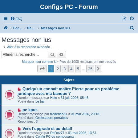
Configs PC - Forum
FAQ
Forum
Rechercher
Messages non lus
Messages non lus
Aller à la recherche avancée
Rechercher
Recherche avancée
Marquer tout comme lu
• Plus de 1000 résultats ont été trouvés
Page
1
sur
25
1
2
3
4
5
25
Suivante
…
Sujets
N
Quelqu'un connaît maître Pierre pour un problème
o
juridique avec ma banque ?
u
Dernier message par
Holo
«
31 juil. 2026, 05:46
v
Posté dans
Le bar
e
a
N
pc kput.
u
o
Dernier message par
m
frederico31
«
01 mai 2026, 20:18
u
Posté dans
e
Ordinateurs portables
v
Réponses :
s
3
e
s
a
N
Vers l'upgrade et au dela!!
a
u
o
g
Dernier message par
DeDev77
«
01 mai 2026, 13:51
m
u
e
Posté dans
Config PC ou composants