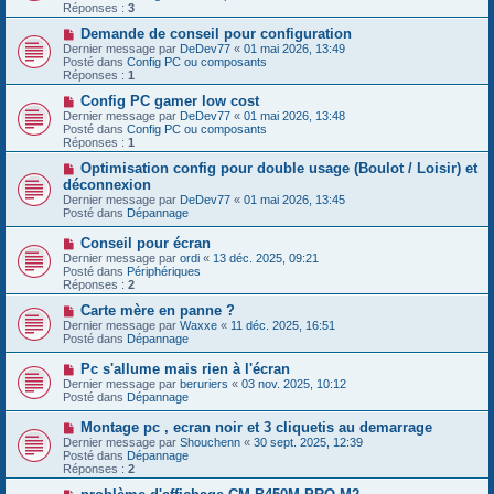
e
v
Réponses :
3
s
e
s
a
N
Demande de conseil pour configuration
a
u
o
Dernier message par
DeDev77
«
01 mai 2026, 13:49
g
m
u
Posté dans
Config PC ou composants
e
e
v
Réponses :
1
s
e
s
a
N
Config PC gamer low cost
a
u
o
Dernier message par
DeDev77
«
01 mai 2026, 13:48
g
m
u
Posté dans
Config PC ou composants
e
e
v
Réponses :
1
s
e
s
a
N
Optimisation config pour double usage (Boulot / Loisir) et
a
u
o
déconnexion
g
m
u
Dernier message par
DeDev77
«
01 mai 2026, 13:45
e
e
v
Posté dans
Dépannage
s
e
s
a
N
Conseil pour écran
a
u
o
g
Dernier message par
m
ordi
«
13 déc. 2025, 09:21
u
e
Posté dans
e
Périphériques
v
Réponses :
s
2
e
s
a
N
Carte mère en panne ?
a
u
o
g
Dernier message par
Waxxe
«
11 déc. 2025, 16:51
m
u
e
Posté dans
Dépannage
e
v
s
e
N
Pc s'allume mais rien à l'écran
s
a
o
Dernier message par
beruriers
«
03 nov. 2025, 10:12
a
u
u
Posté dans
Dépannage
g
m
v
e
e
e
N
Montage pc , ecran noir et 3 cliquetis au demarrage
s
a
o
s
Dernier message par
Shouchenn
«
30 sept. 2025, 12:39
u
u
a
Posté dans
Dépannage
m
v
g
Réponses :
2
e
e
e
s
a
N