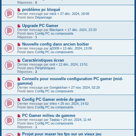
e
e
Réponses :
s
6
a
s
u
N
problème pc bloqué
a
m
o
g
Dernier message par
mick
«
27 déc. 2024, 18:06
e
u
e
Posté dans
Dépannage
s
v
s
e
N
Upgrade PC Gamer
a
a
o
g
Dernier message par
Blackjack
«
17 déc. 2024, 23:33
u
u
e
Posté dans
Config PC ou composants
m
v
Réponses :
1
e
e
s
a
N
Nouvelle config dans ancien boitier
s
u
o
Dernier message par
aj3309
«
13 déc. 2024, 13:06
a
m
u
Posté dans
Config PC ou composants
g
e
v
e
s
e
N
Caractéristiques écran
s
a
o
Dernier message par
ordi
«
12 déc. 2024, 13:51
a
u
u
Posté dans
Périphériques
g
m
v
Réponses :
2
e
e
e
s
a
N
Conseils pour nouvelle configuration PC gamer (mid-
s
u
o
gamme)
a
m
u
g
Dernier message par
Gengiskhan
«
27 nov. 2024, 02:26
e
v
e
Posté dans
Config PC ou composants
s
e
s
a
N
Config PC Gamer entrée de game
a
u
o
g
Dernier message par
m
shiro
«
25 oct. 2024, 14:52
u
e
Posté dans
e
Config PC ou composants
v
s
e
s
N
PC Gamer milieu de gamme
a
a
o
Dernier message par
Taqtaq
«
24 oct. 2024, 11:44
u
g
u
Posté dans
Config PC ou composants
m
e
v
Réponses :
1
e
e
s
a
N
Projet pour maxer les fps sur un vieux jeu
s