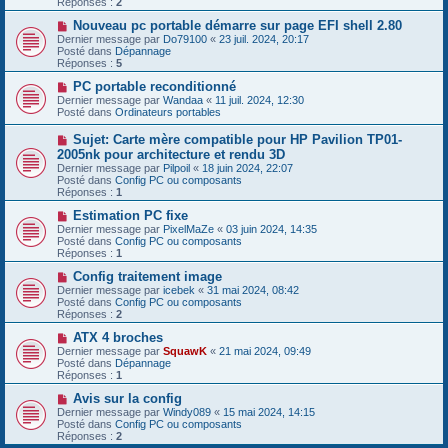
Réponses :
2
s
e
s
a
N
Nouveau pc portable démarre sur page EFI shell 2.80
a
u
o
Dernier message par
Do79100
«
23 juil. 2024, 20:17
g
m
u
Posté dans
Dépannage
e
e
v
Réponses :
5
s
e
s
a
N
PC portable reconditionné
a
u
o
Dernier message par
Wandaa
«
11 juil. 2024, 12:30
g
m
u
Posté dans
Ordinateurs portables
e
e
v
s
e
N
Sujet: Carte mère compatible pour HP Pavilion TP01-
s
a
o
2005nk pour architecture et rendu 3D
a
u
u
g
Dernier message par
m
Pilpoil
«
18 juin 2024, 22:07
v
e
Posté dans
e
Config PC ou composants
e
Réponses :
s
1
a
s
u
N
Estimation PC fixe
a
m
o
g
Dernier message par
PixelMaZe
«
03 juin 2024, 14:35
e
u
e
Posté dans
Config PC ou composants
s
v
Réponses :
1
s
e
a
a
N
Config traitement image
g
u
o
Dernier message par
icebek
«
31 mai 2024, 08:42
e
m
u
Posté dans
Config PC ou composants
e
v
Réponses :
2
s
e
s
a
N
ATX 4 broches
a
u
o
Dernier message par
SquawK
«
21 mai 2024, 09:49
g
m
u
Posté dans
Dépannage
e
e
v
Réponses :
1
s
e
s
a
N
Avis sur la config
a
u
o
Dernier message par
Windy089
«
15 mai 2024, 14:15
g
m
u
Posté dans
Config PC ou composants
e
e
v
Réponses :
2
s
e