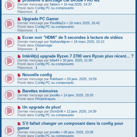
problème d'affichage CM B450M PRO M2
s
u
o
Dernier message par
fabdcn
«
16 mai 2025, 14:37
a
m
u
Posté dans
Config PC ou composants
g
e
v
Réponses :
2
e
s
e
s
a
N
Upgrade PC Gamer
a
u
o
Dernier message par
PixelMaZe
«
18 mars 2025, 16:42
g
m
u
Posté dans
Config PC ou composants
e
e
v
Réponses :
1
s
e
s
a
N
Ecran noir "HDMI" de 5 secondes à lecture de vidéos
a
u
o
Dernier message par
NathanAlgren
«
18 mars 2025, 10:13
g
m
u
Posté dans
Dépannage
e
e
v
Réponses :
2
s
e
s
a
N
Intérêt(s) upgrade Ryzen 7 2700 vers Ryzen plus récent… ?
a
u
o
Dernier message par
fafa44
«
30 janv. 2025, 21:00
g
m
u
Posté dans
Config PC ou composants
e
e
v
Réponses :
1
s
e
s
a
N
Nouvelle config
a
u
o
Dernier message par
Rahhann
«
20 janv. 2025, 19:59
g
m
u
Posté dans
Config PC ou composants
e
e
v
s
e
N
Barettes mémoires
s
a
o
Dernier message par
joselito
«
14 janv. 2025, 19:20
a
u
u
Posté dans
Périphériques
g
m
v
e
e
e
N
Un upgrade de plus!
s
a
o
s
Dernier message par
DsmDrift
«
12 janv. 2025, 14:39
u
u
a
Posté dans
Config PC ou composants
m
v
g
e
e
e
N
S'il fallait changer un composant dans la config pour
s
a
o
s
gamer
u
u
a
Dernier message par
m
joselito
«
08 janv. 2025, 23:08
v
g
Posté dans
e
Config PC ou composants