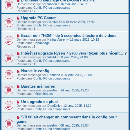
problème d'affichage CM B450M PRO M2
s
u
o
Dernier message par
fabdcn
«
16 mai 2025, 14:37
a
m
u
Posté dans
Config PC ou composants
g
e
v
Réponses :
2
e
s
e
s
a
N
Upgrade PC Gamer
a
u
o
Dernier message par
PixelMaZe
«
18 mars 2025, 16:42
g
m
u
Posté dans
Config PC ou composants
e
e
v
Réponses :
1
s
e
s
a
N
Ecran noir "HDMI" de 5 secondes à lecture de vidéos
a
u
o
Dernier message par
NathanAlgren
«
18 mars 2025, 10:13
g
m
u
Posté dans
Dépannage
e
e
v
Réponses :
2
s
e
s
a
N
Intérêt(s) upgrade Ryzen 7 2700 vers Ryzen plus récent… ?
a
u
o
Dernier message par
fafa44
«
30 janv. 2025, 21:00
g
m
u
Posté dans
Config PC ou composants
e
e
v
Réponses :
1
s
e
s
a
N
Nouvelle config
a
u
o
Dernier message par
Rahhann
«
20 janv. 2025, 19:59
g
m
u
Posté dans
Config PC ou composants
e
e
v
s
e
N
Barettes mémoires
s
a
o
Dernier message par
joselito
«
14 janv. 2025, 19:20
a
u
u
Posté dans
Périphériques
g
m
v
e
e
e
N
Un upgrade de plus!
s
a
o
s
Dernier message par
DsmDrift
«
12 janv. 2025, 14:39
u
u
a
Posté dans
Config PC ou composants
m
v
g
e
e
e
N
S'il fallait changer un composant dans la config pour
s
a
o
s
gamer
u
u
a
Dernier message par
m
joselito
«
08 janv. 2025, 23:08
v
g
Posté dans
e
Config PC ou composants