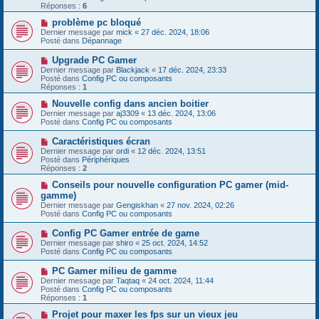
e
e
Réponses :
s
6
a
s
u
N
problème pc bloqué
a
m
o
g
Dernier message par
mick
«
27 déc. 2024, 18:06
e
u
e
Posté dans
Dépannage
s
v
s
e
N
Upgrade PC Gamer
a
a
o
g
Dernier message par
Blackjack
«
17 déc. 2024, 23:33
u
u
e
Posté dans
Config PC ou composants
m
v
Réponses :
1
e
e
s
a
N
Nouvelle config dans ancien boitier
s
u
o
Dernier message par
aj3309
«
13 déc. 2024, 13:06
a
m
u
Posté dans
Config PC ou composants
g
e
v
e
s
e
N
Caractéristiques écran
s
a
o
Dernier message par
ordi
«
12 déc. 2024, 13:51
a
u
u
Posté dans
Périphériques
g
m
v
Réponses :
2
e
e
e
s
a
N
Conseils pour nouvelle configuration PC gamer (mid-
s
u
o
gamme)
a
m
u
g
Dernier message par
Gengiskhan
«
27 nov. 2024, 02:26
e
v
e
Posté dans
Config PC ou composants
s
e
s
a
N
Config PC Gamer entrée de game
a
u
o
g
Dernier message par
m
shiro
«
25 oct. 2024, 14:52
u
e
Posté dans
e
Config PC ou composants
v
s
e
s
N
PC Gamer milieu de gamme
a
a
o
Dernier message par
Taqtaq
«
24 oct. 2024, 11:44
u
g
u
Posté dans
Config PC ou composants
m
e
v
Réponses :
1
e
e
s
a
N
Projet pour maxer les fps sur un vieux jeu
s