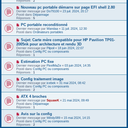
Réponses :
2
s
e
s
a
N
Nouveau pc portable démarre sur page EFI shell 2.80
a
u
o
Dernier message par
Do79100
«
23 juil. 2024, 20:17
g
m
u
Posté dans
Dépannage
e
e
v
Réponses :
5
s
e
s
a
N
PC portable reconditionné
a
u
o
Dernier message par
Wandaa
«
11 juil. 2024, 12:30
g
m
u
Posté dans
Ordinateurs portables
e
e
v
s
e
N
Sujet: Carte mère compatible pour HP Pavilion TP01-
s
a
o
2005nk pour architecture et rendu 3D
a
u
u
g
Dernier message par
m
Pilpoil
«
18 juin 2024, 22:07
v
e
Posté dans
e
Config PC ou composants
e
Réponses :
s
1
a
s
u
N
Estimation PC fixe
a
m
o
g
Dernier message par
PixelMaZe
«
03 juin 2024, 14:35
e
u
e
Posté dans
Config PC ou composants
s
v
Réponses :
1
s
e
a
a
N
Config traitement image
g
u
o
Dernier message par
icebek
«
31 mai 2024, 08:42
e
m
u
Posté dans
Config PC ou composants
e
v
Réponses :
2
s
e
s
a
N
ATX 4 broches
a
u
o
Dernier message par
SquawK
«
21 mai 2024, 09:49
g
m
u
Posté dans
Dépannage
e
e
v
Réponses :
1
s
e
s
a
N
Avis sur la config
a
u
o
Dernier message par
Windy089
«
15 mai 2024, 14:15
g
m
u
Posté dans
Config PC ou composants
e
e
v
Réponses :
2
s
e