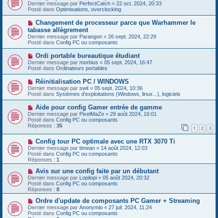
u
o
Dernier message par
PerfectCatch
«
22 oct. 2024, 20:33
a
m
u
Posté dans
Optimisations, overclocking
g
e
v
e
s
e
N
Changement de processeur parce que Warhammer le
s
a
o
tabasse allègrement
a
u
u
g
Dernier message par
m
Parangon
«
26 sept. 2024, 22:29
v
e
Posté dans
e
Config PC ou composants
e
s
a
s
N
Ordi portable bureautique étudiant
u
a
o
Dernier message par
m
morbius
«
05 sept. 2024, 16:47
g
u
Posté dans
e
Ordinateurs portables
e
v
s
e
s
N
Réinitialisation PC / WINDOWS
a
a
o
Dernier message par
swit
«
05 sept. 2024, 10:36
u
g
u
Posté dans
Systèmes d'exploitations (Windows, linux...), logiciels
m
e
v
e
e
N
Aide pour config Gamer entrée de gamme
s
a
o
s
Dernier message par
PixelMaZe
«
29 août 2024, 16:01
u
u
a
Posté dans
Config PC ou composants
m
v
g
Réponses :
35
e
1
2
3
e
e
s
a
s
N
Config tour PC optimale avec une RTX 3070 Ti
u
a
o
m
Dernier message par
timean
«
14 août 2024, 12:03
g
u
e
Posté dans
Config PC ou composants
e
v
s
Réponses :
1
e
s
a
N
a
Avis sur une config faite par un débutant
u
o
g
Dernier message par
Lopilopi
«
05 août 2024, 20:32
m
u
e
Posté dans
Config PC ou composants
e
v
Réponses :
8
s
e
s
a
N
Ordre d'update de composants PC Gamer + Streaming
a
u
o
Dernier message par
Anonymio
«
27 juil. 2024, 11:24
g
m
u
Posté dans
Config PC ou composants
e
e
v