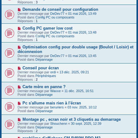
e
v
Réponses :
3
s
e
s
a
N
Demande de conseil pour configuration
a
u
o
Dernier message par
DeDev77
«
01 mai 2026, 13:49
g
m
u
Posté dans
Config PC ou composants
e
e
v
Réponses :
1
s
e
s
a
N
Config PC gamer low cost
a
u
o
Dernier message par
DeDev77
«
01 mai 2026, 13:48
g
m
u
Posté dans
Config PC ou composants
e
e
v
Réponses :
1
s
e
s
a
N
Optimisation config pour double usage (Boulot / Loisir) et
a
u
o
déconnexion
g
m
u
Dernier message par
DeDev77
«
01 mai 2026, 13:45
e
e
v
Posté dans
Dépannage
s
e
s
a
N
Conseil pour écran
a
u
o
g
Dernier message par
m
ordi
«
13 déc. 2025, 09:21
u
e
Posté dans
e
Périphériques
v
Réponses :
s
2
e
s
a
N
Carte mère en panne ?
a
u
o
g
Dernier message par
Waxxe
«
11 déc. 2025, 16:51
m
u
e
Posté dans
Dépannage
e
v
s
e
N
Pc s'allume mais rien à l'écran
s
a
o
Dernier message par
beruriers
«
03 nov. 2025, 10:12
a
u
u
Posté dans
Dépannage
g
m
v
e
e
e
N
Montage pc , ecran noir et 3 cliquetis au demarrage
s
a
o
s
Dernier message par
Shouchenn
«
30 sept. 2025, 12:39
u
u
a
Posté dans
Dépannage
m
v
g
Réponses :
2
e
e
e
s
a
N