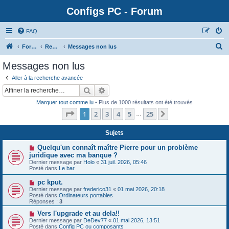
Configs PC - Forum
FAQ
Forum
Rechercher
Messages non lus
Messages non lus
Aller à la recherche avancée
Rechercher
Recherche avancée
Marquer tout comme lu
• Plus de 1000 résultats ont été trouvés
Page
1
sur
25
1
2
3
4
5
25
Suivante
…
Sujets
N
Quelqu'un connaît maître Pierre pour un problème
o
juridique avec ma banque ?
u
Dernier message par
Holo
«
31 juil. 2026, 05:46
v
Posté dans
Le bar
e
a
N
pc kput.
u
o
Dernier message par
m
frederico31
«
01 mai 2026, 20:18
u
Posté dans
e
Ordinateurs portables
v
Réponses :
s
3
e
s
a
N
Vers l'upgrade et au dela!!
a
u
o
g
Dernier message par
DeDev77
«
01 mai 2026, 13:51
m
u
e
Posté dans
Config PC ou composants