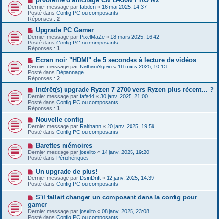
problème d'affichage CM B450M PRO M2
s
u
o
Dernier message par
fabdcn
«
16 mai 2025, 14:37
a
m
u
Posté dans
Config PC ou composants
g
e
v
Réponses :
2
e
s
e
s
a
N
Upgrade PC Gamer
a
u
o
Dernier message par
PixelMaZe
«
18 mars 2025, 16:42
g
m
u
Posté dans
Config PC ou composants
e
e
v
Réponses :
1
s
e
s
a
N
Ecran noir "HDMI" de 5 secondes à lecture de vidéos
a
u
o
Dernier message par
NathanAlgren
«
18 mars 2025, 10:13
g
m
u
Posté dans
Dépannage
e
e
v
Réponses :
2
s
e
s
a
N
Intérêt(s) upgrade Ryzen 7 2700 vers Ryzen plus récent… ?
a
u
o
Dernier message par
fafa44
«
30 janv. 2025, 21:00
g
m
u
Posté dans
Config PC ou composants
e
e
v
Réponses :
1
s
e
s
a
N
Nouvelle config
a
u
o
Dernier message par
Rahhann
«
20 janv. 2025, 19:59
g
m
u
Posté dans
Config PC ou composants
e
e
v
s
e
N
Barettes mémoires
s
a
o
Dernier message par
joselito
«
14 janv. 2025, 19:20
a
u
u
Posté dans
Périphériques
g
m
v
e
e
e
N
Un upgrade de plus!
s
a
o
s
Dernier message par
DsmDrift
«
12 janv. 2025, 14:39
u
u
a
Posté dans
Config PC ou composants
m
v
g
e
e
e
N
S'il fallait changer un composant dans la config pour
s
a
o
s
gamer
u
u
a
Dernier message par
m
joselito
«
08 janv. 2025, 23:08
v
g
Posté dans
e
Config PC ou composants