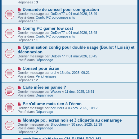
e
v
Réponses :
3
s
e
s
a
N
Demande de conseil pour configuration
a
u
o
Dernier message par
DeDev77
«
01 mai 2026, 13:49
g
m
u
Posté dans
Config PC ou composants
e
e
v
Réponses :
1
s
e
s
a
N
Config PC gamer low cost
a
u
o
Dernier message par
DeDev77
«
01 mai 2026, 13:48
g
m
u
Posté dans
Config PC ou composants
e
e
v
Réponses :
1
s
e
s
a
N
Optimisation config pour double usage (Boulot / Loisir) et
a
u
o
déconnexion
g
m
u
Dernier message par
DeDev77
«
01 mai 2026, 13:45
e
e
v
Posté dans
Dépannage
s
e
s
a
N
Conseil pour écran
a
u
o
g
Dernier message par
m
ordi
«
13 déc. 2025, 09:21
u
e
Posté dans
e
Périphériques
v
Réponses :
s
2
e
s
a
N
Carte mère en panne ?
a
u
o
g
Dernier message par
Waxxe
«
11 déc. 2025, 16:51
m
u
e
Posté dans
Dépannage
e
v
s
e
N
Pc s'allume mais rien à l'écran
s
a
o
Dernier message par
beruriers
«
03 nov. 2025, 10:12
a
u
u
Posté dans
Dépannage
g
m
v
e
e
e
N
Montage pc , ecran noir et 3 cliquetis au demarrage
s
a
o
s
Dernier message par
Shouchenn
«
30 sept. 2025, 12:39
u
u
a
Posté dans
Dépannage
m
v
g
Réponses :
2
e
e
e
s
a
N