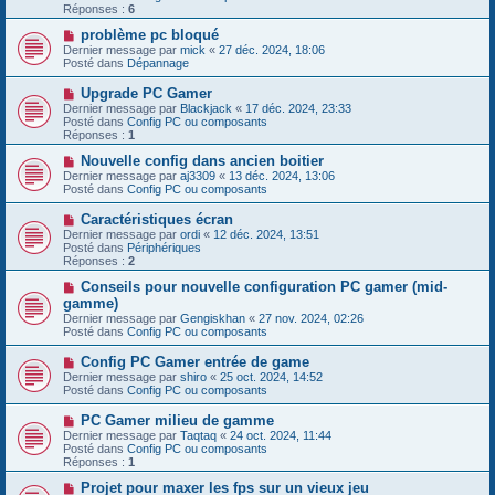
e
e
Réponses :
s
6
a
s
u
N
problème pc bloqué
a
m
o
g
Dernier message par
mick
«
27 déc. 2024, 18:06
e
u
e
Posté dans
Dépannage
s
v
s
e
N
Upgrade PC Gamer
a
a
o
g
Dernier message par
Blackjack
«
17 déc. 2024, 23:33
u
u
e
Posté dans
Config PC ou composants
m
v
Réponses :
1
e
e
s
a
N
Nouvelle config dans ancien boitier
s
u
o
Dernier message par
aj3309
«
13 déc. 2024, 13:06
a
m
u
Posté dans
Config PC ou composants
g
e
v
e
s
e
N
Caractéristiques écran
s
a
o
Dernier message par
ordi
«
12 déc. 2024, 13:51
a
u
u
Posté dans
Périphériques
g
m
v
Réponses :
2
e
e
e
s
a
N
Conseils pour nouvelle configuration PC gamer (mid-
s
u
o
gamme)
a
m
u
g
Dernier message par
Gengiskhan
«
27 nov. 2024, 02:26
e
v
e
Posté dans
Config PC ou composants
s
e
s
a
N
Config PC Gamer entrée de game
a
u
o
g
Dernier message par
m
shiro
«
25 oct. 2024, 14:52
u
e
Posté dans
e
Config PC ou composants
v
s
e
s
N
PC Gamer milieu de gamme
a
a
o
Dernier message par
Taqtaq
«
24 oct. 2024, 11:44
u
g
u
Posté dans
Config PC ou composants
m
e
v
Réponses :
1
e
e
s
a
N
Projet pour maxer les fps sur un vieux jeu
s