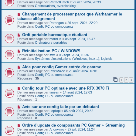
u
o
Dernier message par
PerfectCatch
«
22 oct. 2024, 20:33
a
m
u
Posté dans
Optimisations, overclocking
g
e
v
e
s
e
N
Changement de processeur parce que Warhammer le
s
a
o
tabasse allègrement
a
u
u
g
Dernier message par
m
Parangon
«
26 sept. 2024, 22:29
v
e
Posté dans
e
Config PC ou composants
e
s
a
s
N
Ordi portable bureautique étudiant
u
a
o
Dernier message par
m
morbius
«
05 sept. 2024, 16:47
g
u
Posté dans
e
Ordinateurs portables
e
v
s
e
s
N
Réinitialisation PC / WINDOWS
a
a
o
Dernier message par
swit
«
05 sept. 2024, 10:36
u
g
u
Posté dans
Systèmes d'exploitations (Windows, linux...), logiciels
m
e
v
e
e
N
Aide pour config Gamer entrée de gamme
s
a
o
s
Dernier message par
PixelMaZe
«
29 août 2024, 16:01
u
u
a
Posté dans
Config PC ou composants
m
v
g
Réponses :
35
e
1
2
3
e
e
s
a
s
N
Config tour PC optimale avec une RTX 3070 Ti
u
a
o
m
Dernier message par
timean
«
14 août 2024, 12:03
g
u
e
Posté dans
Config PC ou composants
e
v
s
Réponses :
1
e
s
a
N
a
Avis sur une config faite par un débutant
u
o
g
Dernier message par
Lopilopi
«
05 août 2024, 20:32
m
u
e
Posté dans
Config PC ou composants
e
v
Réponses :
8
s
e
s
a
N
Ordre d'update de composants PC Gamer + Streaming
a
u
o
Dernier message par
Anonymio
«
27 juil. 2024, 11:24
g
m
u
Posté dans
Config PC ou composants
e
e
v