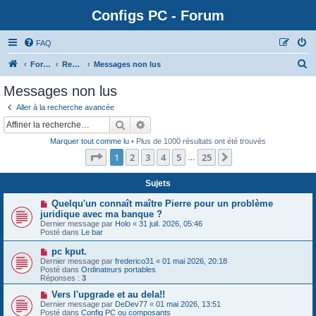
Configs PC - Forum
FAQ
Forum
Rechercher
Messages non lus
Messages non lus
Aller à la recherche avancée
Rechercher
Recherche avancée
Marquer tout comme lu
• Plus de 1000 résultats ont été trouvés
Page
1
sur
25
1
2
3
4
5
25
Suivante
…
Sujets
N
Quelqu'un connaît maître Pierre pour un problème
o
juridique avec ma banque ?
u
Dernier message par
Holo
«
31 juil. 2026, 05:46
v
Posté dans
Le bar
e
a
N
pc kput.
u
o
Dernier message par
m
frederico31
«
01 mai 2026, 20:18
u
Posté dans
e
Ordinateurs portables
v
Réponses :
s
3
e
s
a
N
Vers l'upgrade et au dela!!
a
u
o
g
Dernier message par
DeDev77
«
01 mai 2026, 13:51
m
u
e
Posté dans
Config PC ou composants