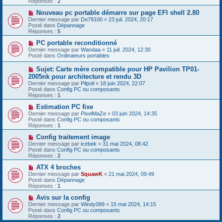
Réponses :
2
s
e
s
a
N
Nouveau pc portable démarre sur page EFI shell 2.80
a
u
o
Dernier message par
Do79100
«
23 juil. 2024, 20:17
g
m
u
Posté dans
Dépannage
e
e
v
Réponses :
5
s
e
s
a
N
PC portable reconditionné
a
u
o
Dernier message par
Wandaa
«
11 juil. 2024, 12:30
g
m
u
Posté dans
Ordinateurs portables
e
e
v
s
e
N
Sujet: Carte mère compatible pour HP Pavilion TP01-
s
a
o
2005nk pour architecture et rendu 3D
a
u
u
g
Dernier message par
m
Pilpoil
«
18 juin 2024, 22:07
v
e
Posté dans
e
Config PC ou composants
e
Réponses :
s
1
a
s
u
N
Estimation PC fixe
a
m
o
g
Dernier message par
PixelMaZe
«
03 juin 2024, 14:35
e
u
e
Posté dans
Config PC ou composants
s
v
Réponses :
1
s
e
a
a
N
Config traitement image
g
u
o
Dernier message par
icebek
«
31 mai 2024, 08:42
e
m
u
Posté dans
Config PC ou composants
e
v
Réponses :
2
s
e
s
a
N
ATX 4 broches
a
u
o
Dernier message par
SquawK
«
21 mai 2024, 09:49
g
m
u
Posté dans
Dépannage
e
e
v
Réponses :
1
s
e
s
a
N
Avis sur la config
a
u
o
Dernier message par
Windy089
«
15 mai 2024, 14:15
g
m
u
Posté dans
Config PC ou composants
e
e
v
Réponses :
2
s
e