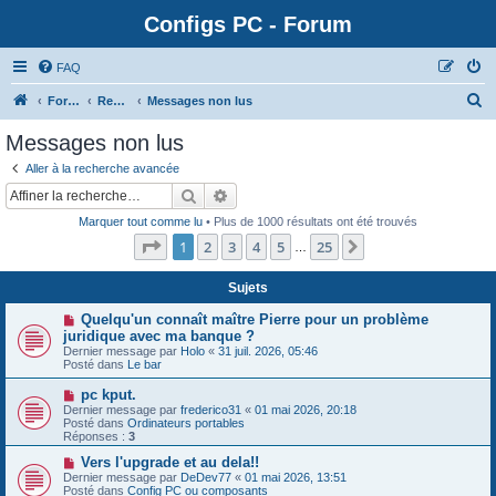
Configs PC - Forum
FAQ
Forum
Rechercher
Messages non lus
Messages non lus
Aller à la recherche avancée
Rechercher
Recherche avancée
Marquer tout comme lu
• Plus de 1000 résultats ont été trouvés
Page
1
sur
25
1
2
3
4
5
25
Suivante
…
Sujets
N
Quelqu'un connaît maître Pierre pour un problème
o
juridique avec ma banque ?
u
Dernier message par
Holo
«
31 juil. 2026, 05:46
v
Posté dans
Le bar
e
a
N
pc kput.
u
o
Dernier message par
m
frederico31
«
01 mai 2026, 20:18
u
Posté dans
e
Ordinateurs portables
v
Réponses :
s
3
e
s
a
N
Vers l'upgrade et au dela!!
a
u
o
g
Dernier message par
DeDev77
«
01 mai 2026, 13:51
m
u
e
Posté dans
Config PC ou composants