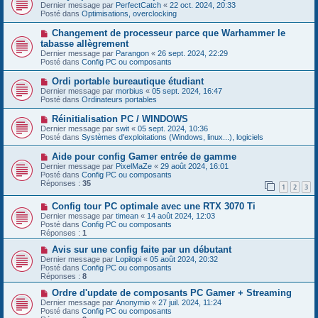
u
o
Dernier message par
PerfectCatch
«
22 oct. 2024, 20:33
a
m
u
Posté dans
Optimisations, overclocking
g
e
v
e
s
e
N
Changement de processeur parce que Warhammer le
s
a
o
tabasse allègrement
a
u
u
g
Dernier message par
m
Parangon
«
26 sept. 2024, 22:29
v
e
Posté dans
e
Config PC ou composants
e
s
a
s
N
Ordi portable bureautique étudiant
u
a
o
Dernier message par
m
morbius
«
05 sept. 2024, 16:47
g
u
Posté dans
e
Ordinateurs portables
e
v
s
e
s
N
Réinitialisation PC / WINDOWS
a
a
o
Dernier message par
swit
«
05 sept. 2024, 10:36
u
g
u
Posté dans
Systèmes d'exploitations (Windows, linux...), logiciels
m
e
v
e
e
N
Aide pour config Gamer entrée de gamme
s
a
o
s
Dernier message par
PixelMaZe
«
29 août 2024, 16:01
u
u
a
Posté dans
Config PC ou composants
m
v
g
Réponses :
35
e
1
2
3
e
e
s
a
s
N
Config tour PC optimale avec une RTX 3070 Ti
u
a
o
m
Dernier message par
timean
«
14 août 2024, 12:03
g
u
e
Posté dans
Config PC ou composants
e
v
s
Réponses :
1
e
s
a
N
a
Avis sur une config faite par un débutant
u
o
g
Dernier message par
Lopilopi
«
05 août 2024, 20:32
m
u
e
Posté dans
Config PC ou composants
e
v
Réponses :
8
s
e
s
a
N
Ordre d'update de composants PC Gamer + Streaming
a
u
o
Dernier message par
Anonymio
«
27 juil. 2024, 11:24
g
m
u
Posté dans
Config PC ou composants
e
e
v