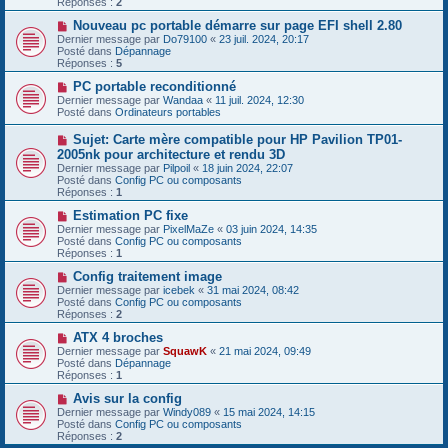
Réponses :
2
s
e
s
a
N
Nouveau pc portable démarre sur page EFI shell 2.80
a
u
o
Dernier message par
Do79100
«
23 juil. 2024, 20:17
g
m
u
Posté dans
Dépannage
e
e
v
Réponses :
5
s
e
s
a
N
PC portable reconditionné
a
u
o
Dernier message par
Wandaa
«
11 juil. 2024, 12:30
g
m
u
Posté dans
Ordinateurs portables
e
e
v
s
e
N
Sujet: Carte mère compatible pour HP Pavilion TP01-
s
a
o
2005nk pour architecture et rendu 3D
a
u
u
g
Dernier message par
m
Pilpoil
«
18 juin 2024, 22:07
v
e
Posté dans
e
Config PC ou composants
e
Réponses :
s
1
a
s
u
N
Estimation PC fixe
a
m
o
g
Dernier message par
PixelMaZe
«
03 juin 2024, 14:35
e
u
e
Posté dans
Config PC ou composants
s
v
Réponses :
1
s
e
a
a
N
Config traitement image
g
u
o
Dernier message par
icebek
«
31 mai 2024, 08:42
e
m
u
Posté dans
Config PC ou composants
e
v
Réponses :
2
s
e
s
a
N
ATX 4 broches
a
u
o
Dernier message par
SquawK
«
21 mai 2024, 09:49
g
m
u
Posté dans
Dépannage
e
e
v
Réponses :
1
s
e
s
a
N
Avis sur la config
a
u
o
Dernier message par
Windy089
«
15 mai 2024, 14:15
g
m
u
Posté dans
Config PC ou composants
e
e
v
Réponses :
2
s
e