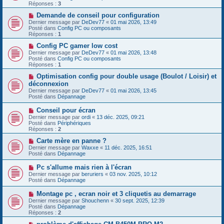
e
v
Réponses :
3
s
e
s
a
N
Demande de conseil pour configuration
a
u
o
Dernier message par
DeDev77
«
01 mai 2026, 13:49
g
m
u
Posté dans
Config PC ou composants
e
e
v
Réponses :
1
s
e
s
a
N
Config PC gamer low cost
a
u
o
Dernier message par
DeDev77
«
01 mai 2026, 13:48
g
m
u
Posté dans
Config PC ou composants
e
e
v
Réponses :
1
s
e
s
a
N
Optimisation config pour double usage (Boulot / Loisir) et
a
u
o
déconnexion
g
m
u
Dernier message par
DeDev77
«
01 mai 2026, 13:45
e
e
v
Posté dans
Dépannage
s
e
s
a
N
Conseil pour écran
a
u
o
g
Dernier message par
m
ordi
«
13 déc. 2025, 09:21
u
e
Posté dans
e
Périphériques
v
Réponses :
s
2
e
s
a
N
Carte mère en panne ?
a
u
o
g
Dernier message par
Waxxe
«
11 déc. 2025, 16:51
m
u
e
Posté dans
Dépannage
e
v
s
e
N
Pc s'allume mais rien à l'écran
s
a
o
Dernier message par
beruriers
«
03 nov. 2025, 10:12
a
u
u
Posté dans
Dépannage
g
m
v
e
e
e
N
Montage pc , ecran noir et 3 cliquetis au demarrage
s
a
o
s
Dernier message par
Shouchenn
«
30 sept. 2025, 12:39
u
u
a
Posté dans
Dépannage
m
v
g
Réponses :
2
e
e
e
s
a
N