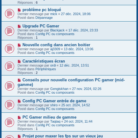
e
e
Réponses :
s
6
a
s
u
N
problème pc bloqué
a
m
o
g
Dernier message par
mick
«
27 déc. 2024, 18:06
e
u
e
Posté dans
Dépannage
s
v
s
e
N
Upgrade PC Gamer
a
a
o
g
Dernier message par
Blackjack
«
17 déc. 2024, 23:33
u
u
e
Posté dans
Config PC ou composants
m
v
Réponses :
1
e
e
s
a
N
Nouvelle config dans ancien boitier
s
u
o
Dernier message par
aj3309
«
13 déc. 2024, 13:06
a
m
u
Posté dans
Config PC ou composants
g
e
v
e
s
e
N
Caractéristiques écran
s
a
o
Dernier message par
ordi
«
12 déc. 2024, 13:51
a
u
u
Posté dans
Périphériques
g
m
v
Réponses :
2
e
e
e
s
a
N
Conseils pour nouvelle configuration PC gamer (mid-
s
u
o
gamme)
a
m
u
g
Dernier message par
Gengiskhan
«
27 nov. 2024, 02:26
e
v
e
Posté dans
Config PC ou composants
s
e
s
a
N
Config PC Gamer entrée de game
a
u
o
g
Dernier message par
m
shiro
«
25 oct. 2024, 14:52
u
e
Posté dans
e
Config PC ou composants
v
s
e
s
N
PC Gamer milieu de gamme
a
a
o
Dernier message par
Taqtaq
«
24 oct. 2024, 11:44
u
g
u
Posté dans
Config PC ou composants
m
e
v
Réponses :
1
e
e
s
a
N
Projet pour maxer les fps sur un vieux jeu
s