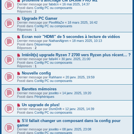
problème d'affichage CM B450M PRO M2
s
u
o
Dernier message par
fabdcn
«
16 mai 2025, 14:37
a
m
u
Posté dans
Config PC ou composants
g
e
v
Réponses :
2
e
s
e
s
a
N
Upgrade PC Gamer
a
u
o
Dernier message par
PixelMaZe
«
18 mars 2025, 16:42
g
m
u
Posté dans
Config PC ou composants
e
e
v
Réponses :
1
s
e
s
a
N
Ecran noir "HDMI" de 5 secondes à lecture de vidéos
a
u
o
Dernier message par
NathanAlgren
«
18 mars 2025, 10:13
g
m
u
Posté dans
Dépannage
e
e
v
Réponses :
2
s
e
s
a
N
Intérêt(s) upgrade Ryzen 7 2700 vers Ryzen plus récent… ?
a
u
o
Dernier message par
fafa44
«
30 janv. 2025, 21:00
g
m
u
Posté dans
Config PC ou composants
e
e
v
Réponses :
1
s
e
s
a
N
Nouvelle config
a
u
o
Dernier message par
Rahhann
«
20 janv. 2025, 19:59
g
m
u
Posté dans
Config PC ou composants
e
e
v
s
e
N
Barettes mémoires
s
a
o
Dernier message par
joselito
«
14 janv. 2025, 19:20
a
u
u
Posté dans
Périphériques
g
m
v
e
e
e
N
Un upgrade de plus!
s
a
o
s
Dernier message par
DsmDrift
«
12 janv. 2025, 14:39
u
u
a
Posté dans
Config PC ou composants
m
v
g
e
e
e
N
S'il fallait changer un composant dans la config pour
s
a
o
s
gamer
u
u
a
Dernier message par
m
joselito
«
08 janv. 2025, 23:08
v
g
Posté dans
e
Config PC ou composants