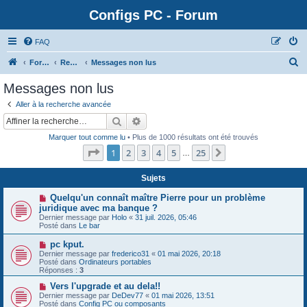
Configs PC - Forum
FAQ
Forum
Rechercher
Messages non lus
Messages non lus
Aller à la recherche avancée
Rechercher
Recherche avancée
Marquer tout comme lu
• Plus de 1000 résultats ont été trouvés
Page
1
sur
25
1
2
3
4
5
25
Suivante
…
Sujets
N
Quelqu'un connaît maître Pierre pour un problème
o
juridique avec ma banque ?
u
Dernier message par
Holo
«
31 juil. 2026, 05:46
v
Posté dans
Le bar
e
a
N
pc kput.
u
o
Dernier message par
m
frederico31
«
01 mai 2026, 20:18
u
Posté dans
e
Ordinateurs portables
v
Réponses :
s
3
e
s
a
N
Vers l'upgrade et au dela!!
a
u
o
g
Dernier message par
DeDev77
«
01 mai 2026, 13:51
m
u
e
Posté dans
Config PC ou composants