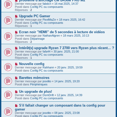
problème d'affichage CM B450M PRO M2
s
u
o
Dernier message par
fabdcn
«
16 mai 2025, 14:37
a
m
u
Posté dans
Config PC ou composants
g
e
v
Réponses :
2
e
s
e
s
a
N
Upgrade PC Gamer
a
u
o
Dernier message par
PixelMaZe
«
18 mars 2025, 16:42
g
m
u
Posté dans
Config PC ou composants
e
e
v
Réponses :
1
s
e
s
a
N
Ecran noir "HDMI" de 5 secondes à lecture de vidéos
a
u
o
Dernier message par
NathanAlgren
«
18 mars 2025, 10:13
g
m
u
Posté dans
Dépannage
e
e
v
Réponses :
2
s
e
s
a
N
Intérêt(s) upgrade Ryzen 7 2700 vers Ryzen plus récent… ?
a
u
o
Dernier message par
fafa44
«
30 janv. 2025, 21:00
g
m
u
Posté dans
Config PC ou composants
e
e
v
Réponses :
1
s
e
s
a
N
Nouvelle config
a
u
o
Dernier message par
Rahhann
«
20 janv. 2025, 19:59
g
m
u
Posté dans
Config PC ou composants
e
e
v
s
e
N
Barettes mémoires
s
a
o
Dernier message par
joselito
«
14 janv. 2025, 19:20
a
u
u
Posté dans
Périphériques
g
m
v
e
e
e
N
Un upgrade de plus!
s
a
o
s
Dernier message par
DsmDrift
«
12 janv. 2025, 14:39
u
u
a
Posté dans
Config PC ou composants
m
v
g
e
e
e
N
S'il fallait changer un composant dans la config pour
s
a
o
s
gamer
u
u
a
Dernier message par
m
joselito
«
08 janv. 2025, 23:08
v
g
Posté dans
e
Config PC ou composants