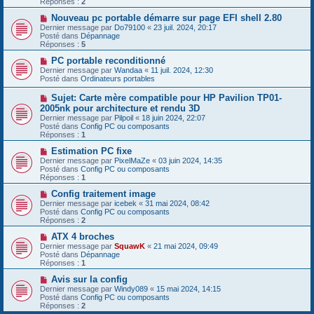
Réponses :
2
s
e
s
a
N
Nouveau pc portable démarre sur page EFI shell 2.80
a
u
o
Dernier message par
Do79100
«
23 juil. 2024, 20:17
g
m
u
Posté dans
Dépannage
e
e
v
Réponses :
5
s
e
s
a
N
PC portable reconditionné
a
u
o
Dernier message par
Wandaa
«
11 juil. 2024, 12:30
g
m
u
Posté dans
Ordinateurs portables
e
e
v
s
e
N
Sujet: Carte mère compatible pour HP Pavilion TP01-
s
a
o
2005nk pour architecture et rendu 3D
a
u
u
g
Dernier message par
m
Pilpoil
«
18 juin 2024, 22:07
v
e
Posté dans
e
Config PC ou composants
e
Réponses :
s
1
a
s
u
N
Estimation PC fixe
a
m
o
g
Dernier message par
PixelMaZe
«
03 juin 2024, 14:35
e
u
e
Posté dans
Config PC ou composants
s
v
Réponses :
1
s
e
a
a
N
Config traitement image
g
u
o
Dernier message par
icebek
«
31 mai 2024, 08:42
e
m
u
Posté dans
Config PC ou composants
e
v
Réponses :
2
s
e
s
a
N
ATX 4 broches
a
u
o
Dernier message par
SquawK
«
21 mai 2024, 09:49
g
m
u
Posté dans
Dépannage
e
e
v
Réponses :
1
s
e
s
a
N
Avis sur la config
a
u
o
Dernier message par
Windy089
«
15 mai 2024, 14:15
g
m
u
Posté dans
Config PC ou composants
e
e
v
Réponses :
2
s
e