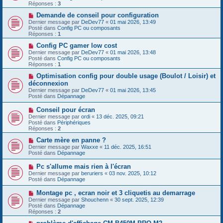
e
v
Réponses :
3
s
e
s
a
N
Demande de conseil pour configuration
a
u
o
Dernier message par
DeDev77
«
01 mai 2026, 13:49
g
m
u
Posté dans
Config PC ou composants
e
e
v
Réponses :
1
s
e
s
a
N
Config PC gamer low cost
a
u
o
Dernier message par
DeDev77
«
01 mai 2026, 13:48
g
m
u
Posté dans
Config PC ou composants
e
e
v
Réponses :
1
s
e
s
a
N
Optimisation config pour double usage (Boulot / Loisir) et
a
u
o
déconnexion
g
m
u
Dernier message par
DeDev77
«
01 mai 2026, 13:45
e
e
v
Posté dans
Dépannage
s
e
s
a
N
Conseil pour écran
a
u
o
g
Dernier message par
m
ordi
«
13 déc. 2025, 09:21
u
e
Posté dans
e
Périphériques
v
Réponses :
s
2
e
s
a
N
Carte mère en panne ?
a
u
o
g
Dernier message par
Waxxe
«
11 déc. 2025, 16:51
m
u
e
Posté dans
Dépannage
e
v
s
e
N
Pc s'allume mais rien à l'écran
s
a
o
Dernier message par
beruriers
«
03 nov. 2025, 10:12
a
u
u
Posté dans
Dépannage
g
m
v
e
e
e
N
Montage pc , ecran noir et 3 cliquetis au demarrage
s
a
o
s
Dernier message par
Shouchenn
«
30 sept. 2025, 12:39
u
u
a
Posté dans
Dépannage
m
v
g
Réponses :
2
e
e
e
s
a
N