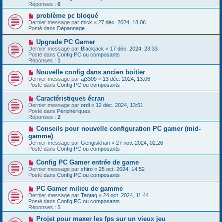
e
e
Réponses :
s
6
a
s
u
N
problème pc bloqué
a
m
o
g
Dernier message par
mick
«
27 déc. 2024, 18:06
e
u
e
Posté dans
Dépannage
s
v
s
e
N
Upgrade PC Gamer
a
a
o
g
Dernier message par
Blackjack
«
17 déc. 2024, 23:33
u
u
e
Posté dans
Config PC ou composants
m
v
Réponses :
1
e
e
s
a
N
Nouvelle config dans ancien boitier
s
u
o
Dernier message par
aj3309
«
13 déc. 2024, 13:06
a
m
u
Posté dans
Config PC ou composants
g
e
v
e
s
e
N
Caractéristiques écran
s
a
o
Dernier message par
ordi
«
12 déc. 2024, 13:51
a
u
u
Posté dans
Périphériques
g
m
v
Réponses :
2
e
e
e
s
a
N
Conseils pour nouvelle configuration PC gamer (mid-
s
u
o
gamme)
a
m
u
g
Dernier message par
Gengiskhan
«
27 nov. 2024, 02:26
e
v
e
Posté dans
Config PC ou composants
s
e
s
a
N
Config PC Gamer entrée de game
a
u
o
g
Dernier message par
m
shiro
«
25 oct. 2024, 14:52
u
e
Posté dans
e
Config PC ou composants
v
s
e
s
N
PC Gamer milieu de gamme
a
a
o
Dernier message par
Taqtaq
«
24 oct. 2024, 11:44
u
g
u
Posté dans
Config PC ou composants
m
e
v
Réponses :
1
e
e
s
a
N
Projet pour maxer les fps sur un vieux jeu
s