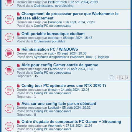
u
o
Dernier message par
PerfectCatch
«
22 oct. 2024, 20:33
a
m
u
Posté dans
Optimisations, overclocking
g
e
v
e
s
e
N
Changement de processeur parce que Warhammer le
s
a
o
tabasse allègrement
a
u
u
g
Dernier message par
m
Parangon
«
26 sept. 2024, 22:29
v
e
Posté dans
e
Config PC ou composants
e
s
a
s
N
Ordi portable bureautique étudiant
u
a
o
Dernier message par
m
morbius
«
05 sept. 2024, 16:47
g
u
Posté dans
e
Ordinateurs portables
e
v
s
e
s
N
Réinitialisation PC / WINDOWS
a
a
o
Dernier message par
swit
«
05 sept. 2024, 10:36
u
g
u
Posté dans
Systèmes d'exploitations (Windows, linux...), logiciels
m
e
v
e
e
N
Aide pour config Gamer entrée de gamme
s
a
o
s
Dernier message par
PixelMaZe
«
29 août 2024, 16:01
u
u
a
Posté dans
Config PC ou composants
m
v
g
Réponses :
35
e
1
2
3
e
e
s
a
s
N
Config tour PC optimale avec une RTX 3070 Ti
u
a
o
m
Dernier message par
timean
«
14 août 2024, 12:03
g
u
e
Posté dans
Config PC ou composants
e
v
s
Réponses :
1
e
s
a
N
a
Avis sur une config faite par un débutant
u
o
g
Dernier message par
Lopilopi
«
05 août 2024, 20:32
m
u
e
Posté dans
Config PC ou composants
e
v
Réponses :
8
s
e
s
a
N
Ordre d'update de composants PC Gamer + Streaming
a
u
o
Dernier message par
Anonymio
«
27 juil. 2024, 11:24
g
m
u
Posté dans
Config PC ou composants
e
e
v