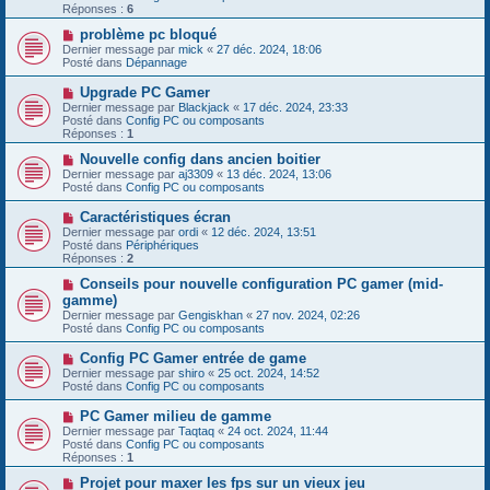
e
e
Réponses :
s
6
a
s
u
N
problème pc bloqué
a
m
o
g
Dernier message par
mick
«
27 déc. 2024, 18:06
e
u
e
Posté dans
Dépannage
s
v
s
e
N
Upgrade PC Gamer
a
a
o
g
Dernier message par
Blackjack
«
17 déc. 2024, 23:33
u
u
e
Posté dans
Config PC ou composants
m
v
Réponses :
1
e
e
s
a
N
Nouvelle config dans ancien boitier
s
u
o
Dernier message par
aj3309
«
13 déc. 2024, 13:06
a
m
u
Posté dans
Config PC ou composants
g
e
v
e
s
e
N
Caractéristiques écran
s
a
o
Dernier message par
ordi
«
12 déc. 2024, 13:51
a
u
u
Posté dans
Périphériques
g
m
v
Réponses :
2
e
e
e
s
a
N
Conseils pour nouvelle configuration PC gamer (mid-
s
u
o
gamme)
a
m
u
g
Dernier message par
Gengiskhan
«
27 nov. 2024, 02:26
e
v
e
Posté dans
Config PC ou composants
s
e
s
a
N
Config PC Gamer entrée de game
a
u
o
g
Dernier message par
m
shiro
«
25 oct. 2024, 14:52
u
e
Posté dans
e
Config PC ou composants
v
s
e
s
N
PC Gamer milieu de gamme
a
a
o
Dernier message par
Taqtaq
«
24 oct. 2024, 11:44
u
g
u
Posté dans
Config PC ou composants
m
e
v
Réponses :
1
e
e
s
a
N
Projet pour maxer les fps sur un vieux jeu
s