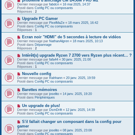
problème d'affichage CM B450M PRO M2
s
u
o
Dernier message par
fabdcn
«
16 mai 2025, 14:37
a
m
u
Posté dans
Config PC ou composants
g
e
v
Réponses :
2
e
s
e
s
a
N
Upgrade PC Gamer
a
u
o
Dernier message par
PixelMaZe
«
18 mars 2025, 16:42
g
m
u
Posté dans
Config PC ou composants
e
e
v
Réponses :
1
s
e
s
a
N
Ecran noir "HDMI" de 5 secondes à lecture de vidéos
a
u
o
Dernier message par
NathanAlgren
«
18 mars 2025, 10:13
g
m
u
Posté dans
Dépannage
e
e
v
Réponses :
2
s
e
s
a
N
Intérêt(s) upgrade Ryzen 7 2700 vers Ryzen plus récent… ?
a
u
o
Dernier message par
fafa44
«
30 janv. 2025, 21:00
g
m
u
Posté dans
Config PC ou composants
e
e
v
Réponses :
1
s
e
s
a
N
Nouvelle config
a
u
o
Dernier message par
Rahhann
«
20 janv. 2025, 19:59
g
m
u
Posté dans
Config PC ou composants
e
e
v
s
e
N
Barettes mémoires
s
a
o
Dernier message par
joselito
«
14 janv. 2025, 19:20
a
u
u
Posté dans
Périphériques
g
m
v
e
e
e
N
Un upgrade de plus!
s
a
o
s
Dernier message par
DsmDrift
«
12 janv. 2025, 14:39
u
u
a
Posté dans
Config PC ou composants
m
v
g
e
e
e
N
S'il fallait changer un composant dans la config pour
s
a
o
s
gamer
u
u
a
Dernier message par
m
joselito
«
08 janv. 2025, 23:08
v
g
Posté dans
e
Config PC ou composants