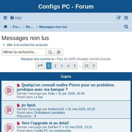
Configs PC - Forum
FAQ
Forum
Rechercher
Messages non lus
Messages non lus
Aller à la recherche avancée
Rechercher
Recherche avancée
Marquer tout comme lu
• Plus de 1000 résultats ont été trouvés
Page
1
sur
25
1
2
3
4
5
25
Suivante
…
Sujets
N
Quelqu'un connaît maître Pierre pour un problème
o
juridique avec ma banque ?
u
Dernier message par
Holo
«
31 juil. 2026, 05:46
v
Posté dans
Le bar
e
a
N
pc kput.
u
o
Dernier message par
m
frederico31
«
01 mai 2026, 20:18
u
Posté dans
e
Ordinateurs portables
v
Réponses :
s
3
e
s
a
N
Vers l'upgrade et au dela!!
a
u
o
g
Dernier message par
DeDev77
«
01 mai 2026, 13:51
m
u
e
Posté dans
Config PC ou composants