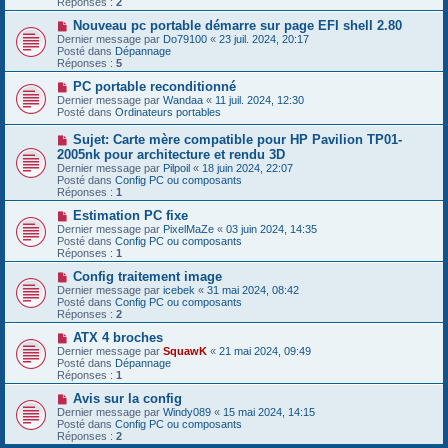
Réponses :
2
s
e
s
a
N
Nouveau pc portable démarre sur page EFI shell 2.80
a
u
o
Dernier message par
Do79100
«
23 juil. 2024, 20:17
g
m
u
Posté dans
Dépannage
e
e
v
Réponses :
5
s
e
s
a
N
PC portable reconditionné
a
u
o
Dernier message par
Wandaa
«
11 juil. 2024, 12:30
g
m
u
Posté dans
Ordinateurs portables
e
e
v
s
e
N
Sujet: Carte mère compatible pour HP Pavilion TP01-
s
a
o
2005nk pour architecture et rendu 3D
a
u
u
g
Dernier message par
m
Pilpoil
«
18 juin 2024, 22:07
v
e
Posté dans
e
Config PC ou composants
e
Réponses :
s
1
a
s
u
N
Estimation PC fixe
a
m
o
g
Dernier message par
PixelMaZe
«
03 juin 2024, 14:35
e
u
e
Posté dans
Config PC ou composants
s
v
Réponses :
1
s
e
a
a
N
Config traitement image
g
u
o
Dernier message par
icebek
«
31 mai 2024, 08:42
e
m
u
Posté dans
Config PC ou composants
e
v
Réponses :
2
s
e
s
a
N
ATX 4 broches
a
u
o
Dernier message par
SquawK
«
21 mai 2024, 09:49
g
m
u
Posté dans
Dépannage
e
e
v
Réponses :
1
s
e
s
a
N
Avis sur la config
a
u
o
Dernier message par
Windy089
«
15 mai 2024, 14:15
g
m
u
Posté dans
Config PC ou composants
e
e
v
Réponses :
2
s
e