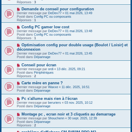
e
v
Réponses :
3
s
e
s
a
N
Demande de conseil pour configuration
a
u
o
Dernier message par
DeDev77
«
01 mai 2026, 13:49
g
m
u
Posté dans
Config PC ou composants
e
e
v
Réponses :
1
s
e
s
a
N
Config PC gamer low cost
a
u
o
Dernier message par
DeDev77
«
01 mai 2026, 13:48
g
m
u
Posté dans
Config PC ou composants
e
e
v
Réponses :
1
s
e
s
a
N
Optimisation config pour double usage (Boulot / Loisir) et
a
u
o
déconnexion
g
m
u
Dernier message par
DeDev77
«
01 mai 2026, 13:45
e
e
v
Posté dans
Dépannage
s
e
s
a
N
Conseil pour écran
a
u
o
g
Dernier message par
m
ordi
«
13 déc. 2025, 09:21
u
e
Posté dans
e
Périphériques
v
Réponses :
s
2
e
s
a
N
Carte mère en panne ?
a
u
o
g
Dernier message par
Waxxe
«
11 déc. 2025, 16:51
m
u
e
Posté dans
Dépannage
e
v
s
e
N
Pc s'allume mais rien à l'écran
s
a
o
Dernier message par
beruriers
«
03 nov. 2025, 10:12
a
u
u
Posté dans
Dépannage
g
m
v
e
e
e
N
Montage pc , ecran noir et 3 cliquetis au demarrage
s
a
o
s
Dernier message par
Shouchenn
«
30 sept. 2025, 12:39
u
u
a
Posté dans
Dépannage
m
v
g
Réponses :
2
e
e
e
s
a
N