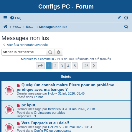
Configs PC - Forum
FAQ
Forum
Rechercher
Messages non lus
Messages non lus
Aller à la recherche avancée
Rechercher
Recherche avancée
Marquer tout comme lu
• Plus de 1000 résultats ont été trouvés
Page
1
sur
25
1
2
3
4
5
25
Suivante
…
Sujets
N
Quelqu'un connaît maître Pierre pour un problème
o
juridique avec ma banque ?
u
Dernier message par
Holo
«
31 juil. 2026, 05:46
v
Posté dans
Le bar
e
a
N
pc kput.
u
o
Dernier message par
m
frederico31
«
01 mai 2026, 20:18
u
Posté dans
e
Ordinateurs portables
v
Réponses :
s
3
e
s
a
N
Vers l'upgrade et au dela!!
a
u
o
g
Dernier message par
DeDev77
«
01 mai 2026, 13:51
m
u
e
Posté dans
Config PC ou composants