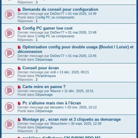
e
v
Réponses :
3
s
e
s
a
N
Demande de conseil pour configuration
a
u
o
Dernier message par
DeDev77
«
01 mai 2026, 13:49
g
m
u
Posté dans
Config PC ou composants
e
e
v
Réponses :
1
s
e
s
a
N
Config PC gamer low cost
a
u
o
Dernier message par
DeDev77
«
01 mai 2026, 13:48
g
m
u
Posté dans
Config PC ou composants
e
e
v
Réponses :
1
s
e
s
a
N
Optimisation config pour double usage (Boulot / Loisir) et
a
u
o
déconnexion
g
m
u
Dernier message par
DeDev77
«
01 mai 2026, 13:45
e
e
v
Posté dans
Dépannage
s
e
s
a
N
Conseil pour écran
a
u
o
g
Dernier message par
m
ordi
«
13 déc. 2025, 09:21
u
e
Posté dans
e
Périphériques
v
Réponses :
s
2
e
s
a
N
Carte mère en panne ?
a
u
o
g
Dernier message par
Waxxe
«
11 déc. 2025, 16:51
m
u
e
Posté dans
Dépannage
e
v
s
e
N
Pc s'allume mais rien à l'écran
s
a
o
Dernier message par
beruriers
«
03 nov. 2025, 10:12
a
u
u
Posté dans
Dépannage
g
m
v
e
e
e
N
Montage pc , ecran noir et 3 cliquetis au demarrage
s
a
o
s
Dernier message par
Shouchenn
«
30 sept. 2025, 12:39
u
u
a
Posté dans
Dépannage
m
v
g
Réponses :
2
e
e
e
s
a
N