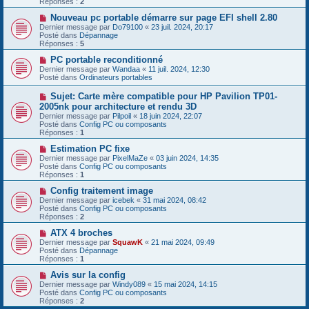
Réponses :
2
s
e
s
a
N
Nouveau pc portable démarre sur page EFI shell 2.80
a
u
o
Dernier message par
Do79100
«
23 juil. 2024, 20:17
g
m
u
Posté dans
Dépannage
e
e
v
Réponses :
5
s
e
s
a
N
PC portable reconditionné
a
u
o
Dernier message par
Wandaa
«
11 juil. 2024, 12:30
g
m
u
Posté dans
Ordinateurs portables
e
e
v
s
e
N
Sujet: Carte mère compatible pour HP Pavilion TP01-
s
a
o
2005nk pour architecture et rendu 3D
a
u
u
g
Dernier message par
m
Pilpoil
«
18 juin 2024, 22:07
v
e
Posté dans
e
Config PC ou composants
e
Réponses :
s
1
a
s
u
N
Estimation PC fixe
a
m
o
g
Dernier message par
PixelMaZe
«
03 juin 2024, 14:35
e
u
e
Posté dans
Config PC ou composants
s
v
Réponses :
1
s
e
a
a
N
Config traitement image
g
u
o
Dernier message par
icebek
«
31 mai 2024, 08:42
e
m
u
Posté dans
Config PC ou composants
e
v
Réponses :
2
s
e
s
a
N
ATX 4 broches
a
u
o
Dernier message par
SquawK
«
21 mai 2024, 09:49
g
m
u
Posté dans
Dépannage
e
e
v
Réponses :
1
s
e
s
a
N
Avis sur la config
a
u
o
Dernier message par
Windy089
«
15 mai 2024, 14:15
g
m
u
Posté dans
Config PC ou composants
e
e
v
Réponses :
2
s
e