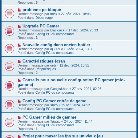
e
e
Réponses :
s
6
a
s
u
N
problème pc bloqué
a
m
o
g
Dernier message par
mick
«
27 déc. 2024, 18:06
e
u
e
Posté dans
Dépannage
s
v
s
e
N
Upgrade PC Gamer
a
a
o
g
Dernier message par
Blackjack
«
17 déc. 2024, 23:33
u
u
e
Posté dans
Config PC ou composants
m
v
Réponses :
1
e
e
s
a
N
Nouvelle config dans ancien boitier
s
u
o
Dernier message par
aj3309
«
13 déc. 2024, 13:06
a
m
u
Posté dans
Config PC ou composants
g
e
v
e
s
e
N
Caractéristiques écran
s
a
o
Dernier message par
ordi
«
12 déc. 2024, 13:51
a
u
u
Posté dans
Périphériques
g
m
v
Réponses :
2
e
e
e
s
a
N
Conseils pour nouvelle configuration PC gamer (mid-
s
u
o
gamme)
a
m
u
g
Dernier message par
Gengiskhan
«
27 nov. 2024, 02:26
e
v
e
Posté dans
Config PC ou composants
s
e
s
a
N
Config PC Gamer entrée de game
a
u
o
g
Dernier message par
m
shiro
«
25 oct. 2024, 14:52
u
e
Posté dans
e
Config PC ou composants
v
s
e
s
N
PC Gamer milieu de gamme
a
a
o
Dernier message par
Taqtaq
«
24 oct. 2024, 11:44
u
g
u
Posté dans
Config PC ou composants
m
e
v
Réponses :
1
e
e
s
a
N
Projet pour maxer les fps sur un vieux jeu
s