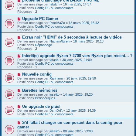
problème d'affichage CM B450M PRO M2
s
u
o
Dernier message par
fabdcn
«
16 mai 2025, 14:37
a
m
u
Posté dans
Config PC ou composants
g
e
v
Réponses :
2
e
s
e
s
a
N
Upgrade PC Gamer
a
u
o
Dernier message par
PixelMaZe
«
18 mars 2025, 16:42
g
m
u
Posté dans
Config PC ou composants
e
e
v
Réponses :
1
s
e
s
a
N
Ecran noir "HDMI" de 5 secondes à lecture de vidéos
a
u
o
Dernier message par
NathanAlgren
«
18 mars 2025, 10:13
g
m
u
Posté dans
Dépannage
e
e
v
Réponses :
2
s
e
s
a
N
Intérêt(s) upgrade Ryzen 7 2700 vers Ryzen plus récent… ?
a
u
o
Dernier message par
fafa44
«
30 janv. 2025, 21:00
g
m
u
Posté dans
Config PC ou composants
e
e
v
Réponses :
1
s
e
s
a
N
Nouvelle config
a
u
o
Dernier message par
Rahhann
«
20 janv. 2025, 19:59
g
m
u
Posté dans
Config PC ou composants
e
e
v
s
e
N
Barettes mémoires
s
a
o
Dernier message par
joselito
«
14 janv. 2025, 19:20
a
u
u
Posté dans
Périphériques
g
m
v
e
e
e
N
Un upgrade de plus!
s
a
o
s
Dernier message par
DsmDrift
«
12 janv. 2025, 14:39
u
u
a
Posté dans
Config PC ou composants
m
v
g
e
e
e
N
S'il fallait changer un composant dans la config pour
s
a
o
s
gamer
u
u
a
Dernier message par
m
joselito
«
08 janv. 2025, 23:08
v
g
Posté dans
e
Config PC ou composants