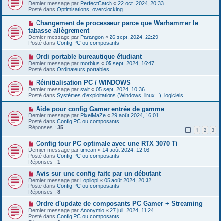
u
o
Dernier message par
PerfectCatch
«
22 oct. 2024, 20:33
a
m
u
Posté dans
Optimisations, overclocking
g
e
v
e
s
e
N
Changement de processeur parce que Warhammer le
s
a
o
tabasse allègrement
a
u
u
g
Dernier message par
m
Parangon
«
26 sept. 2024, 22:29
v
e
Posté dans
e
Config PC ou composants
e
s
a
s
N
Ordi portable bureautique étudiant
u
a
o
Dernier message par
m
morbius
«
05 sept. 2024, 16:47
g
u
Posté dans
e
Ordinateurs portables
e
v
s
e
s
N
Réinitialisation PC / WINDOWS
a
a
o
Dernier message par
swit
«
05 sept. 2024, 10:36
u
g
u
Posté dans
Systèmes d'exploitations (Windows, linux...), logiciels
m
e
v
e
e
N
Aide pour config Gamer entrée de gamme
s
a
o
s
Dernier message par
PixelMaZe
«
29 août 2024, 16:01
u
u
a
Posté dans
Config PC ou composants
m
v
g
Réponses :
35
e
1
2
3
e
e
s
a
s
N
Config tour PC optimale avec une RTX 3070 Ti
u
a
o
m
Dernier message par
timean
«
14 août 2024, 12:03
g
u
e
Posté dans
Config PC ou composants
e
v
s
Réponses :
1
e
s
a
N
a
Avis sur une config faite par un débutant
u
o
g
Dernier message par
Lopilopi
«
05 août 2024, 20:32
m
u
e
Posté dans
Config PC ou composants
e
v
Réponses :
8
s
e
s
a
N
Ordre d'update de composants PC Gamer + Streaming
a
u
o
Dernier message par
Anonymio
«
27 juil. 2024, 11:24
g
m
u
Posté dans
Config PC ou composants
e
e
v