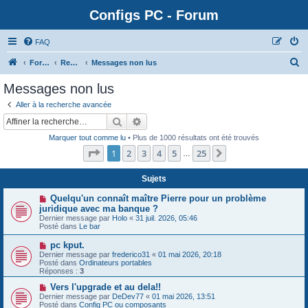
Configs PC - Forum
FAQ
Forum
Rechercher
Messages non lus
Messages non lus
Aller à la recherche avancée
Rechercher
Recherche avancée
Marquer tout comme lu
• Plus de 1000 résultats ont été trouvés
Page
1
sur
25
1
2
3
4
5
25
Suivante
…
Sujets
N
Quelqu'un connaît maître Pierre pour un problème
o
juridique avec ma banque ?
u
Dernier message par
Holo
«
31 juil. 2026, 05:46
v
Posté dans
Le bar
e
a
N
pc kput.
u
o
Dernier message par
m
frederico31
«
01 mai 2026, 20:18
u
Posté dans
e
Ordinateurs portables
v
Réponses :
s
3
e
s
a
N
Vers l'upgrade et au dela!!
a
u
o
g
Dernier message par
DeDev77
«
01 mai 2026, 13:51
m
u
e
Posté dans
Config PC ou composants