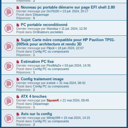
Réponses :
2
s
e
s
a
N
Nouveau pc portable démarre sur page EFI shell 2.80
a
u
o
Dernier message par
Do79100
«
23 juil. 2024, 20:17
g
m
u
Posté dans
Dépannage
e
e
v
Réponses :
5
s
e
s
a
N
PC portable reconditionné
a
u
o
Dernier message par
Wandaa
«
11 juil. 2024, 12:30
g
m
u
Posté dans
Ordinateurs portables
e
e
v
s
e
N
Sujet: Carte mère compatible pour HP Pavilion TP01-
s
a
o
2005nk pour architecture et rendu 3D
a
u
u
g
Dernier message par
m
Pilpoil
«
18 juin 2024, 22:07
v
e
Posté dans
e
Config PC ou composants
e
Réponses :
s
1
a
s
u
N
Estimation PC fixe
a
m
o
g
Dernier message par
PixelMaZe
«
03 juin 2024, 14:35
e
u
e
Posté dans
Config PC ou composants
s
v
Réponses :
1
s
e
a
a
N
Config traitement image
g
u
o
Dernier message par
icebek
«
31 mai 2024, 08:42
e
m
u
Posté dans
Config PC ou composants
e
v
Réponses :
2
s
e
s
a
N
ATX 4 broches
a
u
o
Dernier message par
SquawK
«
21 mai 2024, 09:49
g
m
u
Posté dans
Dépannage
e
e
v
Réponses :
1
s
e
s
a
N
Avis sur la config
a
u
o
Dernier message par
Windy089
«
15 mai 2024, 14:15
g
m
u
Posté dans
Config PC ou composants
e
e
v
Réponses :
2
s
e