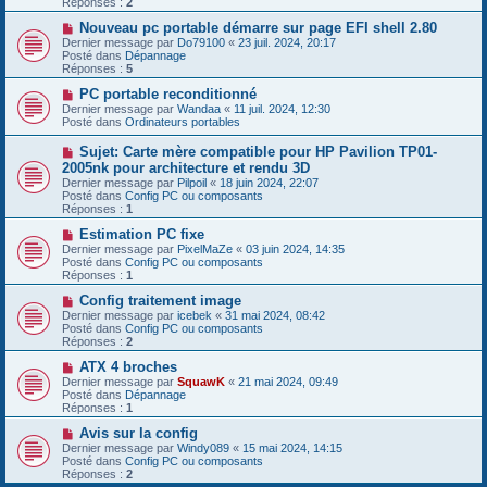
Réponses :
2
s
e
s
a
N
Nouveau pc portable démarre sur page EFI shell 2.80
a
u
o
Dernier message par
Do79100
«
23 juil. 2024, 20:17
g
m
u
Posté dans
Dépannage
e
e
v
Réponses :
5
s
e
s
a
N
PC portable reconditionné
a
u
o
Dernier message par
Wandaa
«
11 juil. 2024, 12:30
g
m
u
Posté dans
Ordinateurs portables
e
e
v
s
e
N
Sujet: Carte mère compatible pour HP Pavilion TP01-
s
a
o
2005nk pour architecture et rendu 3D
a
u
u
g
Dernier message par
m
Pilpoil
«
18 juin 2024, 22:07
v
e
Posté dans
e
Config PC ou composants
e
Réponses :
s
1
a
s
u
N
Estimation PC fixe
a
m
o
g
Dernier message par
PixelMaZe
«
03 juin 2024, 14:35
e
u
e
Posté dans
Config PC ou composants
s
v
Réponses :
1
s
e
a
a
N
Config traitement image
g
u
o
Dernier message par
icebek
«
31 mai 2024, 08:42
e
m
u
Posté dans
Config PC ou composants
e
v
Réponses :
2
s
e
s
a
N
ATX 4 broches
a
u
o
Dernier message par
SquawK
«
21 mai 2024, 09:49
g
m
u
Posté dans
Dépannage
e
e
v
Réponses :
1
s
e
s
a
N
Avis sur la config
a
u
o
Dernier message par
Windy089
«
15 mai 2024, 14:15
g
m
u
Posté dans
Config PC ou composants
e
e
v
Réponses :
2
s
e