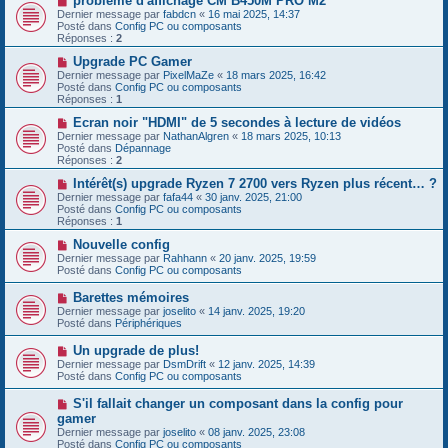
problème d'affichage CM B450M PRO M2
s
u
o
Dernier message par
fabdcn
«
16 mai 2025, 14:37
a
m
u
Posté dans
Config PC ou composants
g
e
v
Réponses :
2
e
s
e
s
a
N
Upgrade PC Gamer
a
u
o
Dernier message par
PixelMaZe
«
18 mars 2025, 16:42
g
m
u
Posté dans
Config PC ou composants
e
e
v
Réponses :
1
s
e
s
a
N
Ecran noir "HDMI" de 5 secondes à lecture de vidéos
a
u
o
Dernier message par
NathanAlgren
«
18 mars 2025, 10:13
g
m
u
Posté dans
Dépannage
e
e
v
Réponses :
2
s
e
s
a
N
Intérêt(s) upgrade Ryzen 7 2700 vers Ryzen plus récent… ?
a
u
o
Dernier message par
fafa44
«
30 janv. 2025, 21:00
g
m
u
Posté dans
Config PC ou composants
e
e
v
Réponses :
1
s
e
s
a
N
Nouvelle config
a
u
o
Dernier message par
Rahhann
«
20 janv. 2025, 19:59
g
m
u
Posté dans
Config PC ou composants
e
e
v
s
e
N
Barettes mémoires
s
a
o
Dernier message par
joselito
«
14 janv. 2025, 19:20
a
u
u
Posté dans
Périphériques
g
m
v
e
e
e
N
Un upgrade de plus!
s
a
o
s
Dernier message par
DsmDrift
«
12 janv. 2025, 14:39
u
u
a
Posté dans
Config PC ou composants
m
v
g
e
e
e
N
S'il fallait changer un composant dans la config pour
s
a
o
s
gamer
u
u
a
Dernier message par
m
joselito
«
08 janv. 2025, 23:08
v
g
Posté dans
e
Config PC ou composants