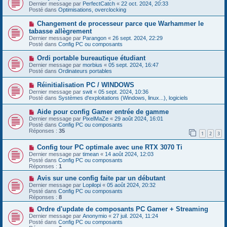
u
o
Dernier message par
PerfectCatch
«
22 oct. 2024, 20:33
a
m
u
Posté dans
Optimisations, overclocking
g
e
v
e
s
e
N
Changement de processeur parce que Warhammer le
s
a
o
tabasse allègrement
a
u
u
g
Dernier message par
m
Parangon
«
26 sept. 2024, 22:29
v
e
Posté dans
e
Config PC ou composants
e
s
a
s
N
Ordi portable bureautique étudiant
u
a
o
Dernier message par
m
morbius
«
05 sept. 2024, 16:47
g
u
Posté dans
e
Ordinateurs portables
e
v
s
e
s
N
Réinitialisation PC / WINDOWS
a
a
o
Dernier message par
swit
«
05 sept. 2024, 10:36
u
g
u
Posté dans
Systèmes d'exploitations (Windows, linux...), logiciels
m
e
v
e
e
N
Aide pour config Gamer entrée de gamme
s
a
o
s
Dernier message par
PixelMaZe
«
29 août 2024, 16:01
u
u
a
Posté dans
Config PC ou composants
m
v
g
Réponses :
35
e
1
2
3
e
e
s
a
s
N
Config tour PC optimale avec une RTX 3070 Ti
u
a
o
m
Dernier message par
timean
«
14 août 2024, 12:03
g
u
e
Posté dans
Config PC ou composants
e
v
s
Réponses :
1
e
s
a
N
a
Avis sur une config faite par un débutant
u
o
g
Dernier message par
Lopilopi
«
05 août 2024, 20:32
m
u
e
Posté dans
Config PC ou composants
e
v
Réponses :
8
s
e
s
a
N
Ordre d'update de composants PC Gamer + Streaming
a
u
o
Dernier message par
Anonymio
«
27 juil. 2024, 11:24
g
m
u
Posté dans
Config PC ou composants
e
e
v