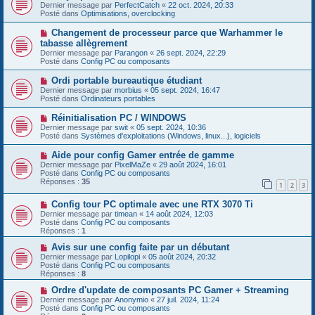
u
o
Dernier message par
PerfectCatch
«
22 oct. 2024, 20:33
a
m
u
Posté dans
Optimisations, overclocking
g
e
v
e
s
e
N
Changement de processeur parce que Warhammer le
s
a
o
tabasse allègrement
a
u
u
g
Dernier message par
m
Parangon
«
26 sept. 2024, 22:29
v
e
Posté dans
e
Config PC ou composants
e
s
a
s
N
Ordi portable bureautique étudiant
u
a
o
Dernier message par
m
morbius
«
05 sept. 2024, 16:47
g
u
Posté dans
e
Ordinateurs portables
e
v
s
e
s
N
Réinitialisation PC / WINDOWS
a
a
o
Dernier message par
swit
«
05 sept. 2024, 10:36
u
g
u
Posté dans
Systèmes d'exploitations (Windows, linux...), logiciels
m
e
v
e
e
N
Aide pour config Gamer entrée de gamme
s
a
o
s
Dernier message par
PixelMaZe
«
29 août 2024, 16:01
u
u
a
Posté dans
Config PC ou composants
m
v
g
Réponses :
35
e
1
2
3
e
e
s
a
s
N
Config tour PC optimale avec une RTX 3070 Ti
u
a
o
m
Dernier message par
timean
«
14 août 2024, 12:03
g
u
e
Posté dans
Config PC ou composants
e
v
s
Réponses :
1
e
s
a
N
a
Avis sur une config faite par un débutant
u
o
g
Dernier message par
Lopilopi
«
05 août 2024, 20:32
m
u
e
Posté dans
Config PC ou composants
e
v
Réponses :
8
s
e
s
a
N
Ordre d'update de composants PC Gamer + Streaming
a
u
o
Dernier message par
Anonymio
«
27 juil. 2024, 11:24
g
m
u
Posté dans
Config PC ou composants
e
e
v