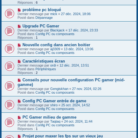
e
e
Réponses :
s
6
a
s
u
N
problème pc bloqué
a
m
o
g
Dernier message par
mick
«
27 déc. 2024, 18:06
e
u
e
Posté dans
Dépannage
s
v
s
e
N
Upgrade PC Gamer
a
a
o
g
Dernier message par
Blackjack
«
17 déc. 2024, 23:33
u
u
e
Posté dans
Config PC ou composants
m
v
Réponses :
1
e
e
s
a
N
Nouvelle config dans ancien boitier
s
u
o
Dernier message par
aj3309
«
13 déc. 2024, 13:06
a
m
u
Posté dans
Config PC ou composants
g
e
v
e
s
e
N
Caractéristiques écran
s
a
o
Dernier message par
ordi
«
12 déc. 2024, 13:51
a
u
u
Posté dans
Périphériques
g
m
v
Réponses :
2
e
e
e
s
a
N
Conseils pour nouvelle configuration PC gamer (mid-
s
u
o
gamme)
a
m
u
g
Dernier message par
Gengiskhan
«
27 nov. 2024, 02:26
e
v
e
Posté dans
Config PC ou composants
s
e
s
a
N
Config PC Gamer entrée de game
a
u
o
g
Dernier message par
m
shiro
«
25 oct. 2024, 14:52
u
e
Posté dans
e
Config PC ou composants
v
s
e
s
N
PC Gamer milieu de gamme
a
a
o
Dernier message par
Taqtaq
«
24 oct. 2024, 11:44
u
g
u
Posté dans
Config PC ou composants
m
e
v
Réponses :
1
e
e
s
a
N
Projet pour maxer les fps sur un vieux jeu
s