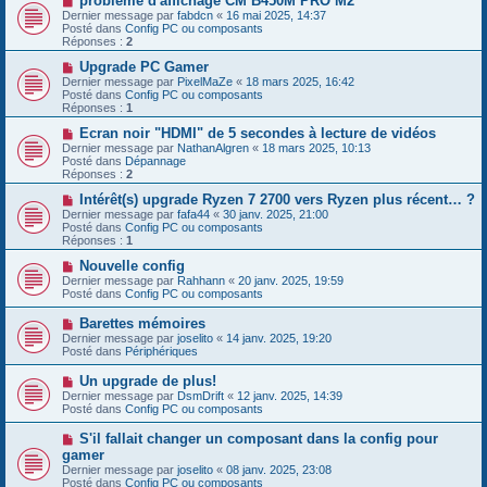
problème d'affichage CM B450M PRO M2
s
u
o
Dernier message par
fabdcn
«
16 mai 2025, 14:37
a
m
u
Posté dans
Config PC ou composants
g
e
v
Réponses :
2
e
s
e
s
a
N
Upgrade PC Gamer
a
u
o
Dernier message par
PixelMaZe
«
18 mars 2025, 16:42
g
m
u
Posté dans
Config PC ou composants
e
e
v
Réponses :
1
s
e
s
a
N
Ecran noir "HDMI" de 5 secondes à lecture de vidéos
a
u
o
Dernier message par
NathanAlgren
«
18 mars 2025, 10:13
g
m
u
Posté dans
Dépannage
e
e
v
Réponses :
2
s
e
s
a
N
Intérêt(s) upgrade Ryzen 7 2700 vers Ryzen plus récent… ?
a
u
o
Dernier message par
fafa44
«
30 janv. 2025, 21:00
g
m
u
Posté dans
Config PC ou composants
e
e
v
Réponses :
1
s
e
s
a
N
Nouvelle config
a
u
o
Dernier message par
Rahhann
«
20 janv. 2025, 19:59
g
m
u
Posté dans
Config PC ou composants
e
e
v
s
e
N
Barettes mémoires
s
a
o
Dernier message par
joselito
«
14 janv. 2025, 19:20
a
u
u
Posté dans
Périphériques
g
m
v
e
e
e
N
Un upgrade de plus!
s
a
o
s
Dernier message par
DsmDrift
«
12 janv. 2025, 14:39
u
u
a
Posté dans
Config PC ou composants
m
v
g
e
e
e
N
S'il fallait changer un composant dans la config pour
s
a
o
s
gamer
u
u
a
Dernier message par
m
joselito
«
08 janv. 2025, 23:08
v
g
Posté dans
e
Config PC ou composants