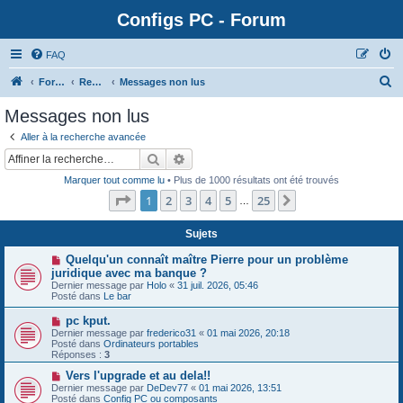
Configs PC - Forum
FAQ
Forum
Rechercher
Messages non lus
Messages non lus
Aller à la recherche avancée
Rechercher
Recherche avancée
Marquer tout comme lu
• Plus de 1000 résultats ont été trouvés
Page
1
sur
25
1
2
3
4
5
25
Suivante
…
Sujets
N
Quelqu'un connaît maître Pierre pour un problème
o
juridique avec ma banque ?
u
Dernier message par
Holo
«
31 juil. 2026, 05:46
v
Posté dans
Le bar
e
a
N
pc kput.
u
o
Dernier message par
m
frederico31
«
01 mai 2026, 20:18
u
Posté dans
e
Ordinateurs portables
v
Réponses :
s
3
e
s
a
N
Vers l'upgrade et au dela!!
a
u
o
g
Dernier message par
DeDev77
«
01 mai 2026, 13:51
m
u
e
Posté dans
Config PC ou composants