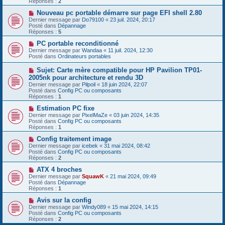
Réponses :
2
s
e
s
a
N
Nouveau pc portable démarre sur page EFI shell 2.80
a
u
o
Dernier message par
Do79100
«
23 juil. 2024, 20:17
g
m
u
Posté dans
Dépannage
e
e
v
Réponses :
5
s
e
s
a
N
PC portable reconditionné
a
u
o
Dernier message par
Wandaa
«
11 juil. 2024, 12:30
g
m
u
Posté dans
Ordinateurs portables
e
e
v
s
e
N
Sujet: Carte mère compatible pour HP Pavilion TP01-
s
a
o
2005nk pour architecture et rendu 3D
a
u
u
g
Dernier message par
m
Pilpoil
«
18 juin 2024, 22:07
v
e
Posté dans
e
Config PC ou composants
e
Réponses :
s
1
a
s
u
N
Estimation PC fixe
a
m
o
g
Dernier message par
PixelMaZe
«
03 juin 2024, 14:35
e
u
e
Posté dans
Config PC ou composants
s
v
Réponses :
1
s
e
a
a
N
Config traitement image
g
u
o
Dernier message par
icebek
«
31 mai 2024, 08:42
e
m
u
Posté dans
Config PC ou composants
e
v
Réponses :
2
s
e
s
a
N
ATX 4 broches
a
u
o
Dernier message par
SquawK
«
21 mai 2024, 09:49
g
m
u
Posté dans
Dépannage
e
e
v
Réponses :
1
s
e
s
a
N
Avis sur la config
a
u
o
Dernier message par
Windy089
«
15 mai 2024, 14:15
g
m
u
Posté dans
Config PC ou composants
e
e
v
Réponses :
2
s
e