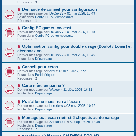
e
v
Réponses :
3
s
e
s
a
N
Demande de conseil pour configuration
a
u
o
Dernier message par
DeDev77
«
01 mai 2026, 13:49
g
m
u
Posté dans
Config PC ou composants
e
e
v
Réponses :
1
s
e
s
a
N
Config PC gamer low cost
a
u
o
Dernier message par
DeDev77
«
01 mai 2026, 13:48
g
m
u
Posté dans
Config PC ou composants
e
e
v
Réponses :
1
s
e
s
a
N
Optimisation config pour double usage (Boulot / Loisir) et
a
u
o
déconnexion
g
m
u
Dernier message par
DeDev77
«
01 mai 2026, 13:45
e
e
v
Posté dans
Dépannage
s
e
s
a
N
Conseil pour écran
a
u
o
g
Dernier message par
m
ordi
«
13 déc. 2025, 09:21
u
e
Posté dans
e
Périphériques
v
Réponses :
s
2
e
s
a
N
Carte mère en panne ?
a
u
o
g
Dernier message par
Waxxe
«
11 déc. 2025, 16:51
m
u
e
Posté dans
Dépannage
e
v
s
e
N
Pc s'allume mais rien à l'écran
s
a
o
Dernier message par
beruriers
«
03 nov. 2025, 10:12
a
u
u
Posté dans
Dépannage
g
m
v
e
e
e
N
Montage pc , ecran noir et 3 cliquetis au demarrage
s
a
o
s
Dernier message par
Shouchenn
«
30 sept. 2025, 12:39
u
u
a
Posté dans
Dépannage
m
v
g
Réponses :
2
e
e
e
s
a
N