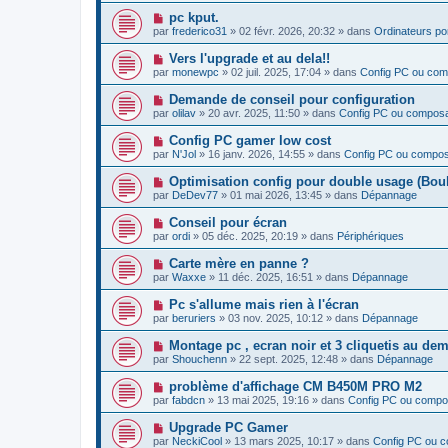
v
N
pc kput.
e
o
par
frederico31
»
02 févr. 2026, 20:32
» dans
Ordinateurs po
a
u
u
v
N
Vers l'upgrade et au dela!!
m
e
o
e
par
monewpc
»
02 juil. 2025, 17:04
» dans
Config PC ou co
a
u
s
u
v
s
N
Demande de conseil pour configuration
m
e
a
o
e
par
olilav
»
20 avr. 2025, 11:50
» dans
Config PC ou compos
a
g
u
s
u
e
v
s
N
Config PC gamer low cost
m
e
a
o
e
par
N'Jol
»
16 janv. 2026, 14:55
» dans
Config PC ou compo
a
g
u
s
u
e
v
s
N
Optimisation config pour double usage (Boulo
m
e
a
o
e
par
DeDev77
»
01 mai 2026, 13:45
» dans
Dépannage
a
g
u
s
u
e
v
s
N
Conseil pour écran
m
e
a
o
e
par
ordi
»
05 déc. 2025, 20:19
» dans
Périphériques
a
g
u
s
u
e
v
s
N
Carte mère en panne ?
m
e
a
o
e
par
Waxxe
»
11 déc. 2025, 16:51
» dans
Dépannage
a
g
u
s
u
e
v
s
N
Pc s'allume mais rien à l'écran
m
e
a
o
e
par
beruriers
»
03 nov. 2025, 10:12
» dans
Dépannage
a
g
u
s
u
e
v
s
N
Montage pc , ecran noir et 3 cliquetis au de
m
e
a
o
e
par
Shouchenn
»
22 sept. 2025, 12:48
» dans
Dépannage
a
g
u
s
u
e
v
s
N
problème d'affichage CM B450M PRO M2
m
e
a
o
e
par
fabdcn
»
13 mai 2025, 19:16
» dans
Config PC ou compo
a
g
u
s
u
e
v
s
N
Upgrade PC Gamer
m
e
a
o
e
par
NeckiCool
»
13 mars 2025, 10:17
» dans
Config PC ou 
a
g