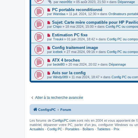
o
e
par
neon99z
»
05 août 2023, 21:50
» dans
Dépannage
a
g
u
s
u
e
v
s
N
PC portable reconditionné
m
e
a
o
e
par
Wandaa
»
11 juil. 2024, 12:30
» dans
Ordinateurs portabl
a
g
u
s
u
e
v
s
N
Sujet: Carte mère compatible pour HP Pavili
m
e
a
o
e
par
Chipo
»
18 mai 2024, 15:00
» dans
Config PC ou compos
a
g
u
s
u
e
v
s
N
Estimation PC fixe
m
e
a
o
e
par
Treukii
»
01 juin 2024, 18:42
» dans
Config PC ou compo
a
g
u
s
u
e
v
s
N
Config traitement image
m
e
a
o
e
par
icebek
»
27 mai 2024, 09:16
» dans
Config PC ou compo
a
g
u
s
u
e
v
s
N
ATX 4 broches
m
e
a
o
e
par
bedel80
»
20 mai 2024, 20:02
» dans
Dépannage
a
g
u
s
u
e
v
s
N
Avis sur la config
m
e
a
o
e
par
Windy089
»
11 mai 2024, 18:47
» dans
Config PC ou co
a
g
u
s
u
e
v
s
m
e
a
e
a
g
s
u
e
s
Aller à la recherche avancée
m
a
e
g
s
e
s
ConfigsPC
Forum
a
g
e
Les forums de
ConfigsPC.com
sont nés en 2004 et vous apportent de l'
matériel, dépanner votre PC, parler d'un jeu, configurer Windows ou un l
Actualités
-
Config PC
-
Portables
-
Boîtiers
-
Tablettes
-
Prix