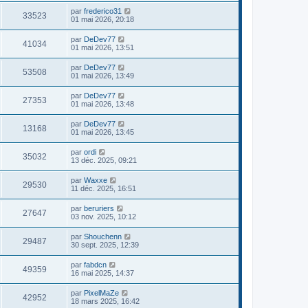
par
frederico31
33523
01 mai 2026, 20:18
par
DeDev77
41034
01 mai 2026, 13:51
par
DeDev77
53508
01 mai 2026, 13:49
par
DeDev77
27353
01 mai 2026, 13:48
par
DeDev77
13168
01 mai 2026, 13:45
par
ordi
35032
13 déc. 2025, 09:21
par
Waxxe
29530
11 déc. 2025, 16:51
par
beruriers
27647
03 nov. 2025, 10:12
par
Shouchenn
29487
30 sept. 2025, 12:39
par
fabdcn
49359
16 mai 2025, 14:37
par
PixelMaZe
42952
18 mars 2025, 16:42