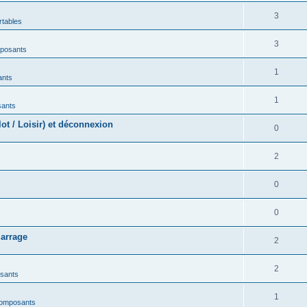
3
rtables
3
mposants
1
ants
1
sants
t / Loisir) et déconnexion
0
2
0
0
marrage
2
2
sants
1
composants