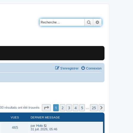
Rechercher
Recherche avancé
S’enregistrer
Connexion
Page
1
sur
25
1
2
3
4
5
25
Suivante
00 résultats ont été trouvés
…
VUES
DERNIER MESSAGE
par
Holo
465
31 juil. 2026, 05:46