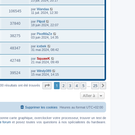
23 juil. 2024, 20:17
par
Wandaa
106545
11 juil. 2024, 12:30
par
Pilpoil
37840
18 juin 2024, 22:07
par
PixelMaZe
38275
03 juin 2024, 14:35
par
icebek
48347
31 mai 2024, 08:42
par
SquawK
42748
21 mai 2024, 09:49
par
Windy089
39524
15 mai 2024, 14:15
Page
1
sur
25
1
2
3
4
5
25
Suivante
00 résultats ont été trouvés
…
Aller à
Supprimer les cookies
Heures au format
UTC+02:00
bonne carte graphique, overclocker votre processeur, trouver un test de
le forum
et posez toutes vos questions à nos spécialistes du hardware.