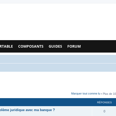
Configs PC - Forum
RTABLE
COMPOSANTS
GUIDES
FORUM
Marquer tout comme lu
• Plus de 10
RÉPONSES
oblème juridique avec ma banque ?
0