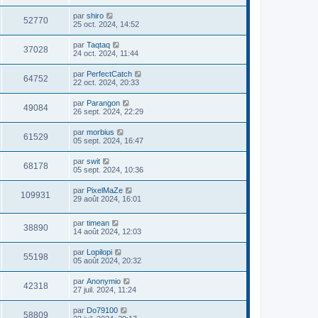
par
shiro
52770
25 oct. 2024, 14:52
par
Taqtaq
37028
24 oct. 2024, 11:44
par
PerfectCatch
64752
22 oct. 2024, 20:33
par
Parangon
49084
26 sept. 2024, 22:29
par
morbius
61529
05 sept. 2024, 16:47
par
swit
68178
05 sept. 2024, 10:36
par
PixelMaZe
109931
29 août 2024, 16:01
par
timean
38890
14 août 2024, 12:03
par
Lopilopi
55198
05 août 2024, 20:32
par
Anonymio
42318
27 juil. 2024, 11:24
par
Do79100
58809