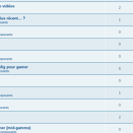
e vidéos
2
plus récent… ?
1
sants
0
mposants
0
0
mposants
nfig pour gamer
6
osants
0
1
mposants
0
osants
2
amer (mid-gamme)
0
 composants