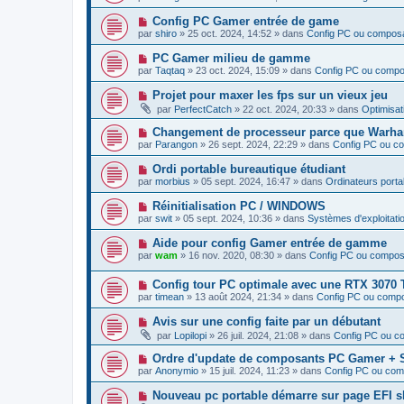
g
u
s
u
e
v
s
N
Config PC Gamer entrée de game
m
e
a
o
e
par
shiro
»
25 oct. 2024, 14:52
» dans
Config PC ou compos
a
g
u
s
u
e
v
s
N
PC Gamer milieu de gamme
m
e
a
o
e
par
Taqtaq
»
23 oct. 2024, 15:09
» dans
Config PC ou comp
a
g
u
s
u
e
v
s
N
Projet pour maxer les fps sur un vieux jeu
m
e
a
o
e
par
PerfectCatch
»
22 oct. 2024, 20:33
» dans
Optimisat
a
g
u
s
u
e
v
s
N
Changement de processeur parce que Warha
m
e
a
o
e
par
Parangon
»
26 sept. 2024, 22:29
» dans
Config PC ou c
a
g
u
s
u
e
v
s
N
Ordi portable bureautique étudiant
m
e
a
o
e
par
morbius
»
05 sept. 2024, 16:47
» dans
Ordinateurs porta
a
g
u
s
u
e
v
s
N
Réinitialisation PC / WINDOWS
m
e
a
o
e
par
swit
»
05 sept. 2024, 10:36
» dans
Systèmes d'exploitatio
a
g
u
s
u
e
v
s
N
Aide pour config Gamer entrée de gamme
m
e
a
o
e
par
wam
»
16 nov. 2020, 08:30
» dans
Config PC ou compos
a
g
u
s
u
e
v
s
m
N
Config tour PC optimale avec une RTX 3070 
e
a
e
o
a
g
par
timean
»
13 août 2024, 21:34
» dans
Config PC ou comp
s
u
u
e
s
v
m
N
Avis sur une config faite par un débutant
a
e
e
o
g
par
Lopilopi
»
26 juil. 2024, 21:08
» dans
Config PC ou c
a
s
u
e
u
s
v
N
Ordre d'update de composants PC Gamer + 
m
a
e
o
e
g
par
Anonymio
»
15 juil. 2024, 11:23
» dans
Config PC ou co
a
u
s
e
u
v
s
N
Nouveau pc portable démarre sur page EFI sh
m
e
a