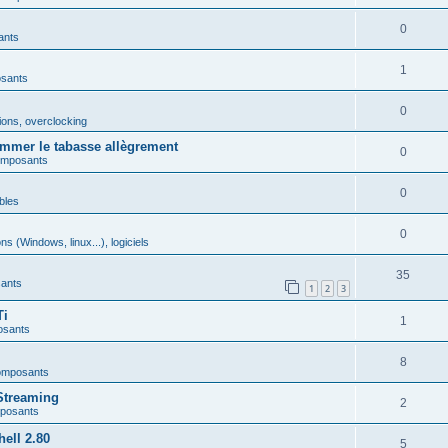
0
ants
1
osants
0
ions, overclocking
mmer le tabasse allègrement
0
omposants
0
bles
0
ns (Windows, linux...), logiciels
35
ants
1
2
3
Ti
1
osants
8
omposants
Streaming
2
mposants
ell 2.80
5