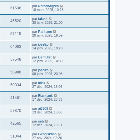
par
NathanAlgren
61636
18 mars 2025, 10:13
par
fafa44
46520
30 janv. 2025, 21:00
par
Rahhann
57115
20 janv. 2025, 19:59
par
joselito
64063
14 janv. 2025, 19:20
par
DsmDrift
57548
12 janv. 2025, 14:39
par
joselito
58988
08 janv. 2025, 23:08
par
mick
50334
27 déc. 2024, 18:06
par
Blackjack
41461
17 déc. 2024, 23:33
par
aj3309
57870
13 déc. 2024, 13:06
par
ordi
42565
12 déc. 2024, 13:51
par
Gengiskhan
51044
27 nov. 2024, 02:26