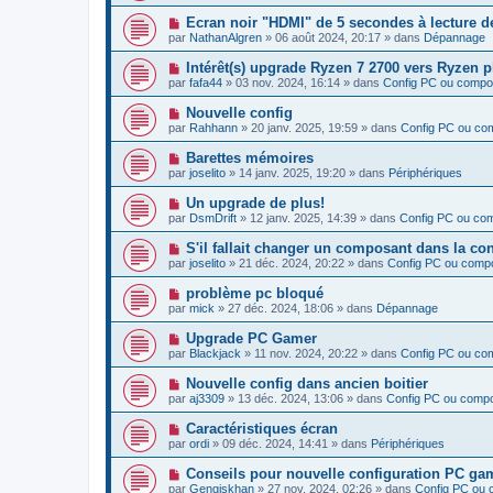
u
s
u
e
v
s
N
Ecran noir "HDMI" de 5 secondes à lecture d
m
e
a
o
e
par
NathanAlgren
»
06 août 2024, 20:17
» dans
Dépannage
a
g
u
s
u
e
v
s
N
Intérêt(s) upgrade Ryzen 7 2700 vers Ryzen 
m
e
a
o
e
par
fafa44
»
03 nov. 2024, 16:14
» dans
Config PC ou compo
a
g
u
s
u
e
v
s
N
Nouvelle config
m
e
a
o
e
par
Rahhann
»
20 janv. 2025, 19:59
» dans
Config PC ou co
a
g
u
s
u
e
v
s
N
Barettes mémoires
m
e
a
o
e
par
joselito
»
14 janv. 2025, 19:20
» dans
Périphériques
a
g
u
s
u
e
v
s
N
Un upgrade de plus!
m
e
a
o
e
par
DsmDrift
»
12 janv. 2025, 14:39
» dans
Config PC ou co
a
g
u
s
u
e
v
s
N
S'il fallait changer un composant dans la co
m
e
a
o
e
par
joselito
»
21 déc. 2024, 20:22
» dans
Config PC ou comp
a
g
u
s
u
e
v
s
N
problème pc bloqué
m
e
a
o
e
par
mick
»
27 déc. 2024, 18:06
» dans
Dépannage
a
g
u
s
u
e
v
s
N
Upgrade PC Gamer
m
e
a
o
e
par
Blackjack
»
11 nov. 2024, 20:22
» dans
Config PC ou co
a
g
u
s
u
e
v
s
N
Nouvelle config dans ancien boitier
m
e
a
o
e
par
aj3309
»
13 déc. 2024, 13:06
» dans
Config PC ou comp
a
g
u
s
u
e
v
s
N
Caractéristiques écran
m
e
a
o
e
par
ordi
»
09 déc. 2024, 14:41
» dans
Périphériques
a
g
u
s
u
e
v
s
N
Conseils pour nouvelle configuration PC g
m
e
a
o
e
par
Gengiskhan
»
27 nov. 2024, 02:26
» dans
Config PC ou
a