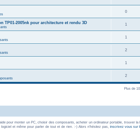
0
es
on TP01-2005nk pour architecture et rendu 3D
1
ants
1
sants
2
sants
1
2
mposants
Plus de 10
aide pour monter un PC, choisir des composants, acheter un ordinateur portable, trouver la 
ogiciel et même pour parler de tout et de rien. :-) Alors n'hésitez pas,
inscrivez vous sur 