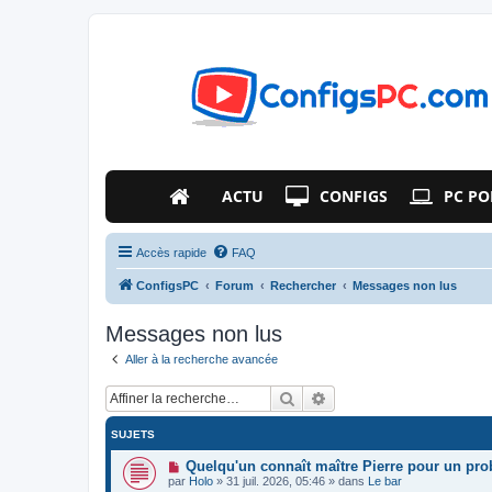
ACTU
CONFIGS
PC PO
Accès rapide
FAQ
ConfigsPC
Forum
Rechercher
Messages non lus
Messages non lus
Aller à la recherche avancée
Rechercher
Recherche avancée
SUJETS
N
Quelqu'un connaît maître Pierre pour un pr
o
par
Holo
»
31 juil. 2026, 05:46
» dans
Le bar
u