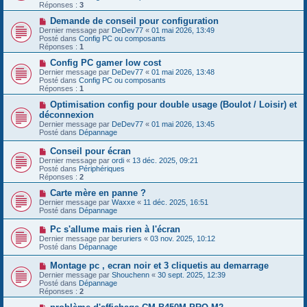
e
v
Réponses :
3
s
e
s
a
N
Demande de conseil pour configuration
a
u
o
Dernier message par
DeDev77
«
01 mai 2026, 13:49
g
m
u
Posté dans
Config PC ou composants
e
e
v
Réponses :
1
s
e
s
a
N
Config PC gamer low cost
a
u
o
Dernier message par
DeDev77
«
01 mai 2026, 13:48
g
m
u
Posté dans
Config PC ou composants
e
e
v
Réponses :
1
s
e
s
a
N
Optimisation config pour double usage (Boulot / Loisir) et
a
u
o
déconnexion
g
m
u
Dernier message par
DeDev77
«
01 mai 2026, 13:45
e
e
v
Posté dans
Dépannage
s
e
s
a
N
Conseil pour écran
a
u
o
g
Dernier message par
m
ordi
«
13 déc. 2025, 09:21
u
e
Posté dans
e
Périphériques
v
Réponses :
s
2
e
s
a
N
Carte mère en panne ?
a
u
o
g
Dernier message par
Waxxe
«
11 déc. 2025, 16:51
m
u
e
Posté dans
Dépannage
e
v
s
e
N
Pc s'allume mais rien à l'écran
s
a
o
Dernier message par
beruriers
«
03 nov. 2025, 10:12
a
u
u
Posté dans
Dépannage
g
m
v
e
e
e
N
Montage pc , ecran noir et 3 cliquetis au demarrage
s
a
o
s
Dernier message par
Shouchenn
«
30 sept. 2025, 12:39
u
u
a
Posté dans
Dépannage
m
v
g
Réponses :
2
e
e
e
s
a
N