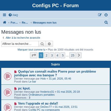
Configs PC - Forum
FAQ
Forum
Rechercher
Messages non lus
Messages non lus
Aller à la recherche avancée
Rechercher
Recherche avancée
Marquer tout comme lu
• Plus de 1000 résultats ont été trouvés
Page
1
sur
25
1
2
3
4
5
25
Suivante
…
Sujets
N
Quelqu'un connaît maître Pierre pour un problème
o
juridique avec ma banque ?
u
Dernier message par
Holo
«
31 juil. 2026, 05:46
v
Posté dans
Le bar
e
a
N
pc kput.
u
o
Dernier message par
m
frederico31
«
01 mai 2026, 20:18
u
Posté dans
e
Ordinateurs portables
v
Réponses :
s
3
e
s
a
N
Vers l'upgrade et au dela!!
a
u
o
g
Dernier message par
DeDev77
«
01 mai 2026, 13:51
m
u
e
Posté dans
Config PC ou composants