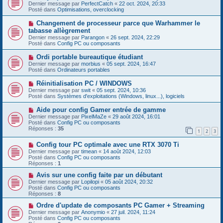
u
o
Dernier message par
PerfectCatch
«
22 oct. 2024, 20:33
a
m
u
Posté dans
Optimisations, overclocking
g
e
v
e
s
e
N
Changement de processeur parce que Warhammer le
s
a
o
tabasse allègrement
a
u
u
g
Dernier message par
m
Parangon
«
26 sept. 2024, 22:29
v
e
Posté dans
e
Config PC ou composants
e
s
a
s
N
Ordi portable bureautique étudiant
u
a
o
Dernier message par
m
morbius
«
05 sept. 2024, 16:47
g
u
Posté dans
e
Ordinateurs portables
e
v
s
e
s
N
Réinitialisation PC / WINDOWS
a
a
o
Dernier message par
swit
«
05 sept. 2024, 10:36
u
g
u
Posté dans
Systèmes d'exploitations (Windows, linux...), logiciels
m
e
v
e
e
N
Aide pour config Gamer entrée de gamme
s
a
o
s
Dernier message par
PixelMaZe
«
29 août 2024, 16:01
u
u
a
Posté dans
Config PC ou composants
m
v
g
Réponses :
35
e
1
2
3
e
e
s
a
s
N
Config tour PC optimale avec une RTX 3070 Ti
u
a
o
m
Dernier message par
timean
«
14 août 2024, 12:03
g
u
e
Posté dans
Config PC ou composants
e
v
s
Réponses :
1
e
s
a
N
a
Avis sur une config faite par un débutant
u
o
g
Dernier message par
Lopilopi
«
05 août 2024, 20:32
m
u
e
Posté dans
Config PC ou composants
e
v
Réponses :
8
s
e
s
a
N
Ordre d'update de composants PC Gamer + Streaming
a
u
o
Dernier message par
Anonymio
«
27 juil. 2024, 11:24
g
m
u
Posté dans
Config PC ou composants
e
e
v