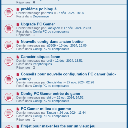
e
e
Réponses :
s
6
a
s
u
N
problème pc bloqué
a
m
o
g
Dernier message par
mick
«
27 déc. 2024, 18:06
e
u
e
Posté dans
Dépannage
s
v
s
e
N
Upgrade PC Gamer
a
a
o
g
Dernier message par
Blackjack
«
17 déc. 2024, 23:33
u
u
e
Posté dans
Config PC ou composants
m
v
Réponses :
1
e
e
s
a
N
Nouvelle config dans ancien boitier
s
u
o
Dernier message par
aj3309
«
13 déc. 2024, 13:06
a
m
u
Posté dans
Config PC ou composants
g
e
v
e
s
e
N
Caractéristiques écran
s
a
o
Dernier message par
ordi
«
12 déc. 2024, 13:51
a
u
u
Posté dans
Périphériques
g
m
v
Réponses :
2
e
e
e
s
a
N
Conseils pour nouvelle configuration PC gamer (mid-
s
u
o
gamme)
a
m
u
g
Dernier message par
Gengiskhan
«
27 nov. 2024, 02:26
e
v
e
Posté dans
Config PC ou composants
s
e
s
a
N
Config PC Gamer entrée de game
a
u
o
g
Dernier message par
m
shiro
«
25 oct. 2024, 14:52
u
e
Posté dans
e
Config PC ou composants
v
s
e
s
N
PC Gamer milieu de gamme
a
a
o
Dernier message par
Taqtaq
«
24 oct. 2024, 11:44
u
g
u
Posté dans
Config PC ou composants
m
e
v
Réponses :
1
e
e
s
a
N
Projet pour maxer les fps sur un vieux jeu
s