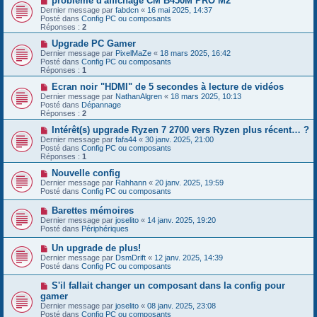
problème d'affichage CM B450M PRO M2
s
u
o
Dernier message par
fabdcn
«
16 mai 2025, 14:37
a
m
u
Posté dans
Config PC ou composants
g
e
v
Réponses :
2
e
s
e
s
a
N
Upgrade PC Gamer
a
u
o
Dernier message par
PixelMaZe
«
18 mars 2025, 16:42
g
m
u
Posté dans
Config PC ou composants
e
e
v
Réponses :
1
s
e
s
a
N
Ecran noir "HDMI" de 5 secondes à lecture de vidéos
a
u
o
Dernier message par
NathanAlgren
«
18 mars 2025, 10:13
g
m
u
Posté dans
Dépannage
e
e
v
Réponses :
2
s
e
s
a
N
Intérêt(s) upgrade Ryzen 7 2700 vers Ryzen plus récent… ?
a
u
o
Dernier message par
fafa44
«
30 janv. 2025, 21:00
g
m
u
Posté dans
Config PC ou composants
e
e
v
Réponses :
1
s
e
s
a
N
Nouvelle config
a
u
o
Dernier message par
Rahhann
«
20 janv. 2025, 19:59
g
m
u
Posté dans
Config PC ou composants
e
e
v
s
e
N
Barettes mémoires
s
a
o
Dernier message par
joselito
«
14 janv. 2025, 19:20
a
u
u
Posté dans
Périphériques
g
m
v
e
e
e
N
Un upgrade de plus!
s
a
o
s
Dernier message par
DsmDrift
«
12 janv. 2025, 14:39
u
u
a
Posté dans
Config PC ou composants
m
v
g
e
e
e
N
S'il fallait changer un composant dans la config pour
s
a
o
s
gamer
u
u
a
Dernier message par
m
joselito
«
08 janv. 2025, 23:08
v
g
Posté dans
e
Config PC ou composants