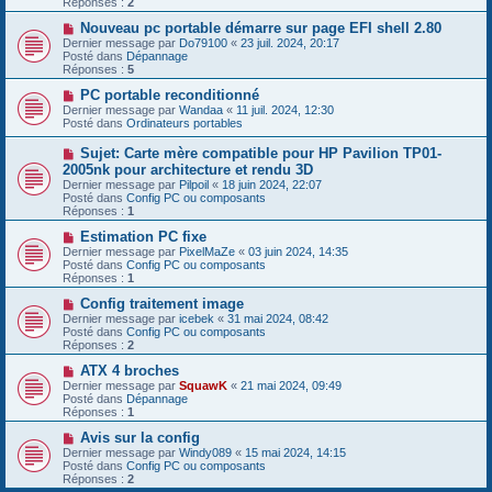
Réponses :
2
s
e
s
a
N
Nouveau pc portable démarre sur page EFI shell 2.80
a
u
o
Dernier message par
Do79100
«
23 juil. 2024, 20:17
g
m
u
Posté dans
Dépannage
e
e
v
Réponses :
5
s
e
s
a
N
PC portable reconditionné
a
u
o
Dernier message par
Wandaa
«
11 juil. 2024, 12:30
g
m
u
Posté dans
Ordinateurs portables
e
e
v
s
e
N
Sujet: Carte mère compatible pour HP Pavilion TP01-
s
a
o
2005nk pour architecture et rendu 3D
a
u
u
g
Dernier message par
m
Pilpoil
«
18 juin 2024, 22:07
v
e
Posté dans
e
Config PC ou composants
e
Réponses :
s
1
a
s
u
N
Estimation PC fixe
a
m
o
g
Dernier message par
PixelMaZe
«
03 juin 2024, 14:35
e
u
e
Posté dans
Config PC ou composants
s
v
Réponses :
1
s
e
a
a
N
Config traitement image
g
u
o
Dernier message par
icebek
«
31 mai 2024, 08:42
e
m
u
Posté dans
Config PC ou composants
e
v
Réponses :
2
s
e
s
a
N
ATX 4 broches
a
u
o
Dernier message par
SquawK
«
21 mai 2024, 09:49
g
m
u
Posté dans
Dépannage
e
e
v
Réponses :
1
s
e
s
a
N
Avis sur la config
a
u
o
Dernier message par
Windy089
«
15 mai 2024, 14:15
g
m
u
Posté dans
Config PC ou composants
e
e
v
Réponses :
2
s
e