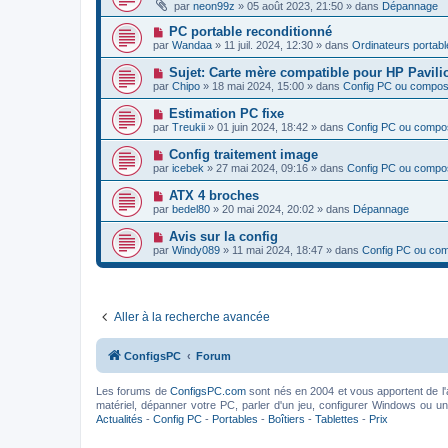
o
e
par
neon99z
»
05 août 2023, 21:50
» dans
Dépannage
a
g
u
s
u
e
v
s
N
PC portable reconditionné
m
e
a
o
e
par
Wandaa
»
11 juil. 2024, 12:30
» dans
Ordinateurs portabl
a
g
u
s
u
e
v
s
N
Sujet: Carte mère compatible pour HP Pavili
m
e
a
o
e
par
Chipo
»
18 mai 2024, 15:00
» dans
Config PC ou compos
a
g
u
s
u
e
v
s
N
Estimation PC fixe
m
e
a
o
e
par
Treukii
»
01 juin 2024, 18:42
» dans
Config PC ou compo
a
g
u
s
u
e
v
s
N
Config traitement image
m
e
a
o
e
par
icebek
»
27 mai 2024, 09:16
» dans
Config PC ou compo
a
g
u
s
u
e
v
s
N
ATX 4 broches
m
e
a
o
e
par
bedel80
»
20 mai 2024, 20:02
» dans
Dépannage
a
g
u
s
u
e
v
s
N
Avis sur la config
m
e
a
o
e
par
Windy089
»
11 mai 2024, 18:47
» dans
Config PC ou co
a
g
u
s
u
e
v
s
m
e
a
e
a
g
s
u
e
s
Aller à la recherche avancée
m
a
e
g
s
e
s
ConfigsPC
Forum
a
g
e
Les forums de
ConfigsPC.com
sont nés en 2004 et vous apportent de l'
matériel, dépanner votre PC, parler d'un jeu, configurer Windows ou un l
Actualités
-
Config PC
-
Portables
-
Boîtiers
-
Tablettes
-
Prix