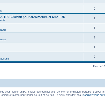
0
es
on TP01-2005nk pour architecture et rendu 3D
1
ants
1
sants
2
sants
1
2
mposants
Plus de 10
aide pour monter un PC, choisir des composants, acheter un ordinateur portable, trouver la 
ogiciel et même pour parler de tout et de rien. :-) Alors n'hésitez pas,
inscrivez vous sur 