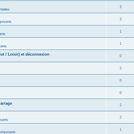
3
rtables
3
mposants
1
ants
1
sants
t / Loisir) et déconnexion
0
2
0
0
marrage
2
2
sants
1
composants