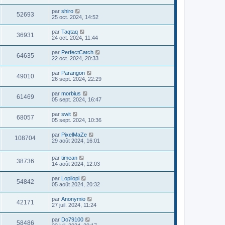
par
shiro
52693
25 oct. 2024, 14:52
par
Taqtaq
36931
24 oct. 2024, 11:44
par
PerfectCatch
64635
22 oct. 2024, 20:33
par
Parangon
49010
26 sept. 2024, 22:29
par
morbius
61469
05 sept. 2024, 16:47
par
swit
68057
05 sept. 2024, 10:36
par
PixelMaZe
108704
29 août 2024, 16:01
par
timean
38736
14 août 2024, 12:03
par
Lopilopi
54842
05 août 2024, 20:32
par
Anonymio
42171
27 juil. 2024, 11:24
par
Do79100
58486