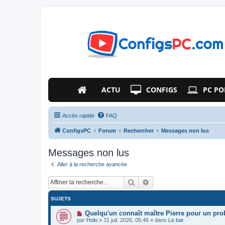
ACTU
CONFIGS
PC PO
Accès rapide
FAQ
ConfigsPC
Forum
Rechercher
Messages non lus
Messages non lus
Aller à la recherche avancée
Rechercher
Recherche avancée
SUJETS
N
Quelqu'un connaît maître Pierre pour un pr
o
par
Holo
»
31 juil. 2026, 05:46
» dans
Le bar
u