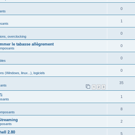
0
ants
1
osants
0
ions, overclocking
mmer le tabasse allègrement
0
omposants
0
bles
0
ns (Windows, linux...), logiciels
35
ants
1
2
3
Ti
1
osants
8
omposants
Streaming
2
mposants
ell 2.80
5