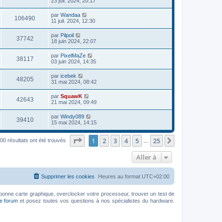
23 juil. 2024, 20:17
par
Wandaa
106490
11 juil. 2024, 12:30
par
Pilpoil
37742
18 juin 2024, 22:07
par
PixelMaZe
38117
03 juin 2024, 14:35
par
icebek
48205
31 mai 2024, 08:42
par
SquawK
42643
21 mai 2024, 09:49
par
Windy089
39410
15 mai 2024, 14:15
Page
1
sur
25
1
2
3
4
5
25
Suivante
00 résultats ont été trouvés
…
Aller à
Supprimer les cookies
Heures au format
UTC+02:00
bonne carte graphique, overclocker votre processeur, trouver un test de
le forum
et posez toutes vos questions à nos spécialistes du hardware.