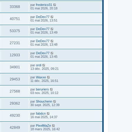
par
frederico31
33368
01 mai 2026, 20:18
par
DeDev77
40751
01 mai 2026, 13:51
par
DeDev77
53375
01 mai 2026, 13:49
par
DeDev77
27231
01 mai 2026, 13:48
par
DeDev77
12933
01 mai 2026, 13:45
par
ordi
34901
13 déc. 2025, 09:21
par
Waxxe
29453
11 déc. 2025, 16:51
par
beruriers
27568
03 nov. 2025, 10:12
par
Shouchenn
29362
30 sept. 2025, 12:39
par
fabdcn
49230
16 mai 2025, 14:37
par
PixelMaZe
42849
18 mars 2025, 16:42