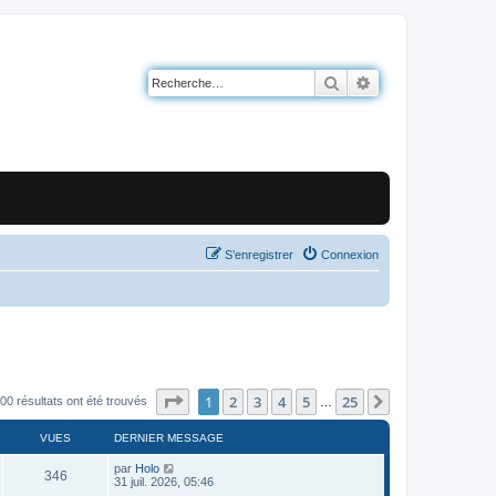
Rechercher
Recherche avancé
S’enregistrer
Connexion
Page
1
sur
25
1
2
3
4
5
25
Suivante
00 résultats ont été trouvés
…
VUES
DERNIER MESSAGE
par
Holo
346
31 juil. 2026, 05:46