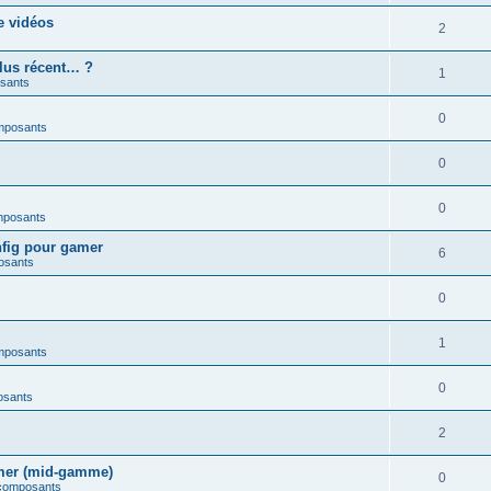
e vidéos
2
plus récent… ?
1
sants
0
mposants
0
0
mposants
nfig pour gamer
6
osants
0
1
mposants
0
osants
2
amer (mid-gamme)
0
 composants