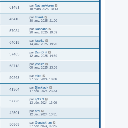
par
NathanAlgren
61481
18 mars 2025, 10:13
par
fafa44
46410
30 janv. 2025, 21:00
par
Rahhann
57034
20 janv. 2025, 19:59
par
joselito
64019
14 janv. 2025, 19:20
par
DsmDrift
57465
12 janv. 2025, 14:39
par
joselito
58718
08 janv. 2025, 23:08
par
mick
50263
27 déc. 2024, 18:06
par
Blackjack
41364
17 déc. 2024, 23:33
par
aj3309
57726
13 déc. 2024, 13:06
par
ordi
42501
12 déc. 2024, 13:51
par
Gengiskhan
50969
27 nov. 2024, 02:26