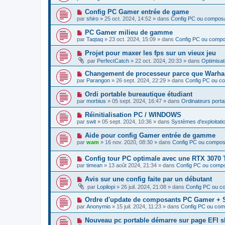
g
u
s
u
e
v
s
N
Config PC Gamer entrée de game
m
e
a
o
e
par
shiro
»
25 oct. 2024, 14:52
» dans
Config PC ou compos
a
g
u
s
u
e
v
s
N
PC Gamer milieu de gamme
m
e
a
o
e
par
Taqtaq
»
23 oct. 2024, 15:09
» dans
Config PC ou comp
a
g
u
s
u
e
v
s
N
Projet pour maxer les fps sur un vieux jeu
m
e
a
o
e
par
PerfectCatch
»
22 oct. 2024, 20:33
» dans
Optimisat
a
g
u
s
u
e
v
s
N
Changement de processeur parce que Warha
m
e
a
o
e
par
Parangon
»
26 sept. 2024, 22:29
» dans
Config PC ou c
a
g
u
s
u
e
v
s
N
Ordi portable bureautique étudiant
m
e
a
o
e
par
morbius
»
05 sept. 2024, 16:47
» dans
Ordinateurs porta
a
g
u
s
u
e
v
s
N
Réinitialisation PC / WINDOWS
m
e
a
o
e
par
swit
»
05 sept. 2024, 10:36
» dans
Systèmes d'exploitatio
a
g
u
s
u
e
v
s
N
Aide pour config Gamer entrée de gamme
m
e
a
o
e
par
wam
»
16 nov. 2020, 08:30
» dans
Config PC ou compos
a
g
u
s
u
e
v
s
m
N
Config tour PC optimale avec une RTX 3070 
e
a
e
o
a
g
par
timean
»
13 août 2024, 21:34
» dans
Config PC ou comp
s
u
u
e
s
v
m
N
Avis sur une config faite par un débutant
a
e
e
o
g
par
Lopilopi
»
26 juil. 2024, 21:08
» dans
Config PC ou c
a
s
u
e
u
s
v
N
Ordre d'update de composants PC Gamer + 
m
a
e
o
e
g
par
Anonymio
»
15 juil. 2024, 11:23
» dans
Config PC ou co
a
u
s
e
u
v
s
N
Nouveau pc portable démarre sur page EFI sh
m
e
a