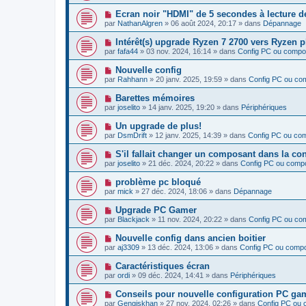
u
s
u
e
v
s
N
Ecran noir "HDMI" de 5 secondes à lecture d
m
e
a
o
e
par
NathanAlgren
»
06 août 2024, 20:17
» dans
Dépannage
a
g
u
s
u
e
v
s
N
Intérêt(s) upgrade Ryzen 7 2700 vers Ryzen 
m
e
a
o
e
par
fafa44
»
03 nov. 2024, 16:14
» dans
Config PC ou compo
a
g
u
s
u
e
v
s
N
Nouvelle config
m
e
a
o
e
par
Rahhann
»
20 janv. 2025, 19:59
» dans
Config PC ou co
a
g
u
s
u
e
v
s
N
Barettes mémoires
m
e
a
o
e
par
joselito
»
14 janv. 2025, 19:20
» dans
Périphériques
a
g
u
s
u
e
v
s
N
Un upgrade de plus!
m
e
a
o
e
par
DsmDrift
»
12 janv. 2025, 14:39
» dans
Config PC ou co
a
g
u
s
u
e
v
s
N
S'il fallait changer un composant dans la co
m
e
a
o
e
par
joselito
»
21 déc. 2024, 20:22
» dans
Config PC ou comp
a
g
u
s
u
e
v
s
N
problème pc bloqué
m
e
a
o
e
par
mick
»
27 déc. 2024, 18:06
» dans
Dépannage
a
g
u
s
u
e
v
s
N
Upgrade PC Gamer
m
e
a
o
e
par
Blackjack
»
11 nov. 2024, 20:22
» dans
Config PC ou co
a
g
u
s
u
e
v
s
N
Nouvelle config dans ancien boitier
m
e
a
o
e
par
aj3309
»
13 déc. 2024, 13:06
» dans
Config PC ou comp
a
g
u
s
u
e
v
s
N
Caractéristiques écran
m
e
a
o
e
par
ordi
»
09 déc. 2024, 14:41
» dans
Périphériques
a
g
u
s
u
e
v
s
N
Conseils pour nouvelle configuration PC g
m
e
a
o
e
par
Gengiskhan
»
27 nov. 2024, 02:26
» dans
Config PC ou
a