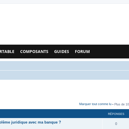
Configs PC - Forum
RTABLE
COMPOSANTS
GUIDES
FORUM
Marquer tout comme lu
• Plus de 10
RÉPONSES
oblème juridique avec ma banque ?
0