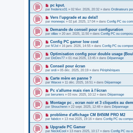
v
N
pc kput.
e
o
par
frederico31
»
02 févr. 2026, 20:32
» dans
Ordinateurs po
a
u
u
v
N
Vers l'upgrade et au dela!!
m
e
o
e
par
monewpc
»
02 juil. 2025, 17:04
» dans
Config PC ou co
a
u
s
u
v
s
N
Demande de conseil pour configuration
m
e
a
o
e
par
olilav
»
20 avr. 2025, 11:50
» dans
Config PC ou compos
a
g
u
s
u
e
v
s
N
Config PC gamer low cost
m
e
a
o
e
par
N'Jol
»
16 janv. 2026, 14:55
» dans
Config PC ou compo
a
g
u
s
u
e
v
s
N
Optimisation config pour double usage (Boulo
m
e
a
o
e
par
DeDev77
»
01 mai 2026, 13:45
» dans
Dépannage
a
g
u
s
u
e
v
s
N
Conseil pour écran
m
e
a
o
e
par
ordi
»
05 déc. 2025, 20:19
» dans
Périphériques
a
g
u
s
u
e
v
s
N
Carte mère en panne ?
m
e
a
o
e
par
Waxxe
»
11 déc. 2025, 16:51
» dans
Dépannage
a
g
u
s
u
e
v
s
N
Pc s'allume mais rien à l'écran
m
e
a
o
e
par
beruriers
»
03 nov. 2025, 10:12
» dans
Dépannage
a
g
u
s
u
e
v
s
N
Montage pc , ecran noir et 3 cliquetis au de
m
e
a
o
e
par
Shouchenn
»
22 sept. 2025, 12:48
» dans
Dépannage
a
g
u
s
u
e
v
s
N
problème d'affichage CM B450M PRO M2
m
e
a
o
e
par
fabdcn
»
13 mai 2025, 19:16
» dans
Config PC ou compo
a
g
u
s
u
e
v
s
N
Upgrade PC Gamer
m
e
a
o
e
par
NeckiCool
»
13 mars 2025, 10:17
» dans
Config PC ou 
a
g