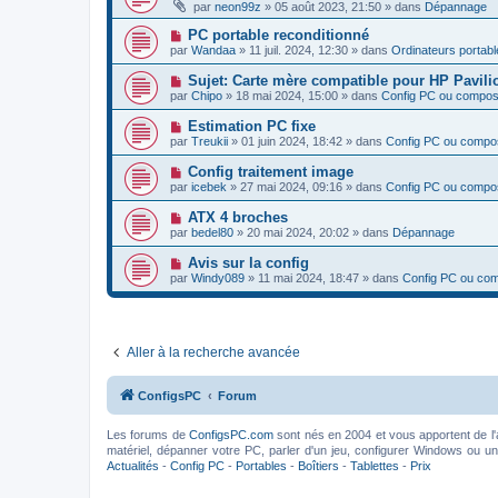
o
e
par
neon99z
»
05 août 2023, 21:50
» dans
Dépannage
a
g
u
s
u
e
v
s
N
PC portable reconditionné
m
e
a
o
e
par
Wandaa
»
11 juil. 2024, 12:30
» dans
Ordinateurs portabl
a
g
u
s
u
e
v
s
N
Sujet: Carte mère compatible pour HP Pavili
m
e
a
o
e
par
Chipo
»
18 mai 2024, 15:00
» dans
Config PC ou compos
a
g
u
s
u
e
v
s
N
Estimation PC fixe
m
e
a
o
e
par
Treukii
»
01 juin 2024, 18:42
» dans
Config PC ou compo
a
g
u
s
u
e
v
s
N
Config traitement image
m
e
a
o
e
par
icebek
»
27 mai 2024, 09:16
» dans
Config PC ou compo
a
g
u
s
u
e
v
s
N
ATX 4 broches
m
e
a
o
e
par
bedel80
»
20 mai 2024, 20:02
» dans
Dépannage
a
g
u
s
u
e
v
s
N
Avis sur la config
m
e
a
o
e
par
Windy089
»
11 mai 2024, 18:47
» dans
Config PC ou co
a
g
u
s
u
e
v
s
m
e
a
e
a
g
s
u
e
s
Aller à la recherche avancée
m
a
e
g
s
e
s
ConfigsPC
Forum
a
g
e
Les forums de
ConfigsPC.com
sont nés en 2004 et vous apportent de l'
matériel, dépanner votre PC, parler d'un jeu, configurer Windows ou un l
Actualités
-
Config PC
-
Portables
-
Boîtiers
-
Tablettes
-
Prix