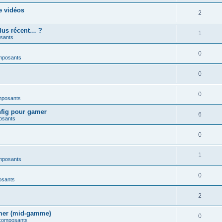
e vidéos
2
plus récent… ?
1
sants
0
mposants
0
0
mposants
nfig pour gamer
6
osants
0
1
mposants
0
osants
2
amer (mid-gamme)
0
 composants