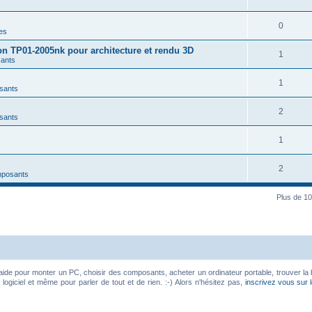
0
es
on TP01-2005nk pour architecture et rendu 3D
1
ants
1
sants
2
sants
1
2
mposants
Plus de 10
aide pour monter un PC, choisir des composants, acheter un ordinateur portable, trouver la 
ogiciel et même pour parler de tout et de rien. :-) Alors n'hésitez pas,
inscrivez vous sur 