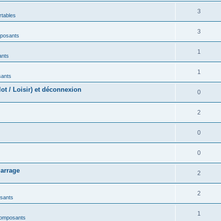
3
rtables
3
mposants
1
ants
1
sants
t / Loisir) et déconnexion
0
2
0
0
marrage
2
2
sants
1
composants