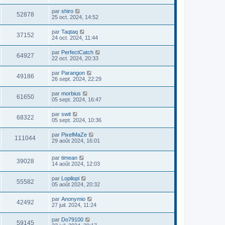
par
shiro
52878
25 oct. 2024, 14:52
par
Taqtaq
37152
24 oct. 2024, 11:44
par
PerfectCatch
64927
22 oct. 2024, 20:33
par
Parangon
49186
26 sept. 2024, 22:29
par
morbius
61650
05 sept. 2024, 16:47
par
swit
68322
05 sept. 2024, 10:36
par
PixelMaZe
111044
29 août 2024, 16:01
par
timean
39028
14 août 2024, 12:03
par
Lopilopi
55582
05 août 2024, 20:32
par
Anonymio
42492
27 juil. 2024, 11:24
par
Do79100
59145