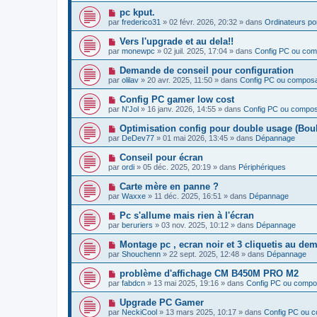
v
N
pc kput.
e
o
par
frederico31
»
02 févr. 2026, 20:32
» dans
Ordinateurs po
a
u
u
v
N
Vers l'upgrade et au dela!!
m
e
o
e
par
monewpc
»
02 juil. 2025, 17:04
» dans
Config PC ou co
a
u
s
u
v
s
N
Demande de conseil pour configuration
m
e
a
o
e
par
olilav
»
20 avr. 2025, 11:50
» dans
Config PC ou compos
a
g
u
s
u
e
v
s
N
Config PC gamer low cost
m
e
a
o
e
par
N'Jol
»
16 janv. 2026, 14:55
» dans
Config PC ou compo
a
g
u
s
u
e
v
s
N
Optimisation config pour double usage (Boulo
m
e
a
o
e
par
DeDev77
»
01 mai 2026, 13:45
» dans
Dépannage
a
g
u
s
u
e
v
s
N
Conseil pour écran
m
e
a
o
e
par
ordi
»
05 déc. 2025, 20:19
» dans
Périphériques
a
g
u
s
u
e
v
s
N
Carte mère en panne ?
m
e
a
o
e
par
Waxxe
»
11 déc. 2025, 16:51
» dans
Dépannage
a
g
u
s
u
e
v
s
N
Pc s'allume mais rien à l'écran
m
e
a
o
e
par
beruriers
»
03 nov. 2025, 10:12
» dans
Dépannage
a
g
u
s
u
e
v
s
N
Montage pc , ecran noir et 3 cliquetis au de
m
e
a
o
e
par
Shouchenn
»
22 sept. 2025, 12:48
» dans
Dépannage
a
g
u
s
u
e
v
s
N
problème d'affichage CM B450M PRO M2
m
e
a
o
e
par
fabdcn
»
13 mai 2025, 19:16
» dans
Config PC ou compo
a
g
u
s
u
e
v
s
N
Upgrade PC Gamer
m
e
a
o
e
par
NeckiCool
»
13 mars 2025, 10:17
» dans
Config PC ou 
a
g