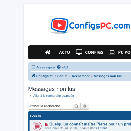
ACTU
CONFIGS
PC PO
Accès rapide
FAQ
ConfigsPC
Forum
Rechercher
Messages non lus
Messages non lus
Aller à la recherche avancée
Rechercher
Recherche avancée
SUJETS
N
Quelqu'un connaît maître Pierre pour un pr
o
par
Holo
»
31 juil. 2026, 05:46
» dans
Le bar
u