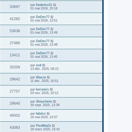
par
frederico31
33697
01 mai 2026, 20:18
par
DeDev77
41282
01 mai 2026, 13:51
par
DeDev77
53638
01 mai 2026, 13:49
par
DeDev77
27480
01 mai 2026, 13:48
par
DeDev77
13412
01 mai 2026, 13:45
par
ordi
35209
13 déc. 2025, 09:21
par
Waxxe
29642
11 déc. 2025, 16:51
par
beruriers
27757
03 nov. 2025, 10:12
par
Shouchenn
29640
30 sept. 2025, 12:39
par
fabdcn
49502
16 mai 2025, 14:37
par
PixelMaZe
43083
18 mars 2025, 16:42