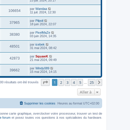
23 juil. 2024, 20:17
par
Wandaa
106654
11 juil. 2024, 12:30
par
Pilpoil
37965
18 juin 2024, 22:07
par
PixelMaZe
38380
03 juin 2024, 14:35
par
icebek
48501
31 mai 2024, 08:42
par
SquawK
42873
21 mai 2024, 09:49
par
Windy089
39662
15 mai 2024, 14:15
Page
1
sur
25
1
2
3
4
5
25
Suivante
00 résultats ont été trouvés
…
Aller à
Supprimer les cookies
Heures au format
UTC+02:00
bonne carte graphique, overclocker votre processeur, trouver un test de
le forum
et posez toutes vos questions à nos spécialistes du hardware.