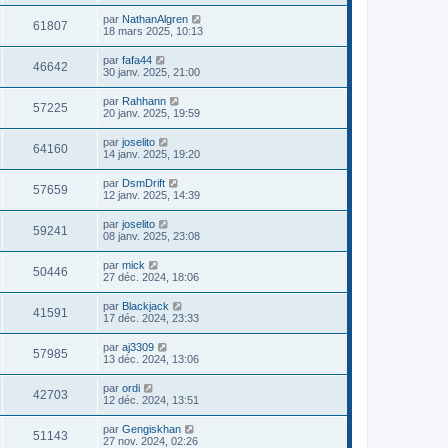
par
NathanAlgren
61807
18 mars 2025, 10:13
par
fafa44
46642
30 janv. 2025, 21:00
par
Rahhann
57225
20 janv. 2025, 19:59
par
joselito
64160
14 janv. 2025, 19:20
par
DsmDrift
57659
12 janv. 2025, 14:39
par
joselito
59241
08 janv. 2025, 23:08
par
mick
50446
27 déc. 2024, 18:06
par
Blackjack
41591
17 déc. 2024, 23:33
par
aj3309
57985
13 déc. 2024, 13:06
par
ordi
42703
12 déc. 2024, 13:51
par
Gengiskhan
51143
27 nov. 2024, 02:26