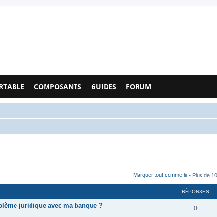
Configs PC - Forum
RTABLE
COMPOSANTS
GUIDES
FORUM
Marquer tout comme lu
• Plus de 10
RÉPONSES
oblème juridique avec ma banque ?
0