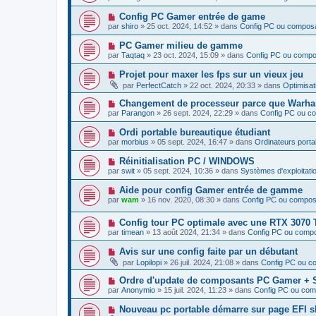
g
u
s
u
e
v
s
N
Config PC Gamer entrée de game
m
e
a
o
e
par
shiro
»
25 oct. 2024, 14:52
» dans
Config PC ou compos
a
g
u
s
u
e
v
s
N
PC Gamer milieu de gamme
m
e
a
o
e
par
Taqtaq
»
23 oct. 2024, 15:09
» dans
Config PC ou comp
a
g
u
s
u
e
v
s
N
Projet pour maxer les fps sur un vieux jeu
m
e
a
o
e
par
PerfectCatch
»
22 oct. 2024, 20:33
» dans
Optimisat
a
g
u
s
u
e
v
s
N
Changement de processeur parce que Warha
m
e
a
o
e
par
Parangon
»
26 sept. 2024, 22:29
» dans
Config PC ou c
a
g
u
s
u
e
v
s
N
Ordi portable bureautique étudiant
m
e
a
o
e
par
morbius
»
05 sept. 2024, 16:47
» dans
Ordinateurs porta
a
g
u
s
u
e
v
s
N
Réinitialisation PC / WINDOWS
m
e
a
o
e
par
swit
»
05 sept. 2024, 10:36
» dans
Systèmes d'exploitatio
a
g
u
s
u
e
v
s
N
Aide pour config Gamer entrée de gamme
m
e
a
o
e
par
wam
»
16 nov. 2020, 08:30
» dans
Config PC ou compos
a
g
u
s
u
e
v
s
m
N
Config tour PC optimale avec une RTX 3070 
e
a
e
o
a
g
par
timean
»
13 août 2024, 21:34
» dans
Config PC ou comp
s
u
u
e
s
v
m
N
Avis sur une config faite par un débutant
a
e
e
o
g
par
Lopilopi
»
26 juil. 2024, 21:08
» dans
Config PC ou c
a
s
u
e
u
s
v
N
Ordre d'update de composants PC Gamer + 
m
a
e
o
e
g
par
Anonymio
»
15 juil. 2024, 11:23
» dans
Config PC ou co
a
u
s
e
u
v
s
N
Nouveau pc portable démarre sur page EFI sh
m
e
a