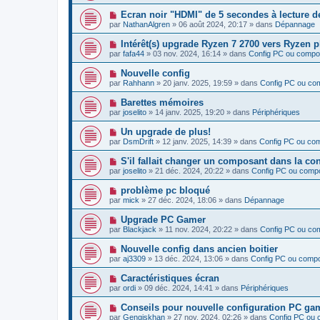
u
s
u
e
v
s
N
Ecran noir "HDMI" de 5 secondes à lecture d
m
e
a
o
e
par
NathanAlgren
»
06 août 2024, 20:17
» dans
Dépannage
a
g
u
s
u
e
v
s
N
Intérêt(s) upgrade Ryzen 7 2700 vers Ryzen 
m
e
a
o
e
par
fafa44
»
03 nov. 2024, 16:14
» dans
Config PC ou compo
a
g
u
s
u
e
v
s
N
Nouvelle config
m
e
a
o
e
par
Rahhann
»
20 janv. 2025, 19:59
» dans
Config PC ou co
a
g
u
s
u
e
v
s
N
Barettes mémoires
m
e
a
o
e
par
joselito
»
14 janv. 2025, 19:20
» dans
Périphériques
a
g
u
s
u
e
v
s
N
Un upgrade de plus!
m
e
a
o
e
par
DsmDrift
»
12 janv. 2025, 14:39
» dans
Config PC ou co
a
g
u
s
u
e
v
s
N
S'il fallait changer un composant dans la co
m
e
a
o
e
par
joselito
»
21 déc. 2024, 20:22
» dans
Config PC ou comp
a
g
u
s
u
e
v
s
N
problème pc bloqué
m
e
a
o
e
par
mick
»
27 déc. 2024, 18:06
» dans
Dépannage
a
g
u
s
u
e
v
s
N
Upgrade PC Gamer
m
e
a
o
e
par
Blackjack
»
11 nov. 2024, 20:22
» dans
Config PC ou co
a
g
u
s
u
e
v
s
N
Nouvelle config dans ancien boitier
m
e
a
o
e
par
aj3309
»
13 déc. 2024, 13:06
» dans
Config PC ou comp
a
g
u
s
u
e
v
s
N
Caractéristiques écran
m
e
a
o
e
par
ordi
»
09 déc. 2024, 14:41
» dans
Périphériques
a
g
u
s
u
e
v
s
N
Conseils pour nouvelle configuration PC g
m
e
a
o
e
par
Gengiskhan
»
27 nov. 2024, 02:26
» dans
Config PC ou
a