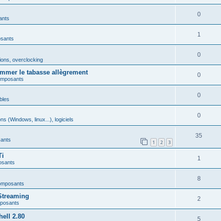
0
ants
1
osants
0
ions, overclocking
mmer le tabasse allègrement
0
omposants
0
bles
0
ns (Windows, linux...), logiciels
35
ants
1
2
3
Ti
1
osants
8
omposants
Streaming
2
mposants
ell 2.80
5