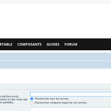
Configs PC - Forum
RTABLE
COMPOSANTS
GUIDES
FORUM
 doit être exclu.
Rechercher tous les termes
ement un des mots doit
s partielles.
Rechercher n’importe lequel de ces termes