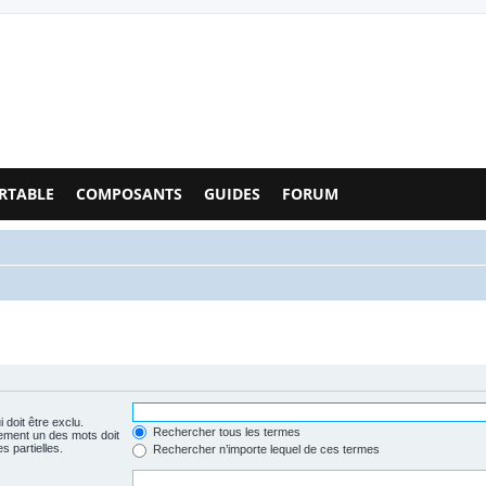
Configs PC - Forum
RTABLE
COMPOSANTS
GUIDES
FORUM
 doit être exclu.
Rechercher tous les termes
ement un des mots doit
s partielles.
Rechercher n’importe lequel de ces termes