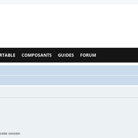
Configs PC - Forum
RTABLE
COMPOSANTS
GUIDES
FORUM
cette session