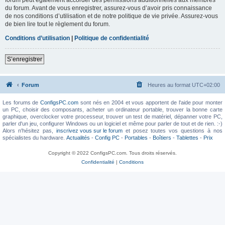
du forum. Avant de vous enregistrer, assurez-vous d’avoir pris connaissance
de nos conditions d’utilisation et de notre politique de vie privée. Assurez-vous
de bien lire tout le règlement du forum.
Conditions d’utilisation
|
Politique de confidentialité
S’enregistrer
Forum
Heures au format
UTC+02:00
Les forums de
ConfigsPC.com
sont nés en 2004 et vous apportent de l'aide pour monter
un PC, choisir des composants, acheter un ordinateur portable, trouver la bonne carte
graphique, overclocker votre processeur, trouver un test de matériel, dépanner votre PC,
parler d'un jeu, configurer Windows ou un logiciel et même pour parler de tout et de rien. :-)
Alors n'hésitez pas,
inscrivez vous sur le forum
et posez toutes vos questions à nos
spécialistes du hardware.
Actualités
-
Config PC
-
Portables
-
Boîtiers
-
Tablettes
-
Prix
Copyright © 2022 ConfigsPC.com. Tous droits réservés.
Confidentialité
|
Conditions