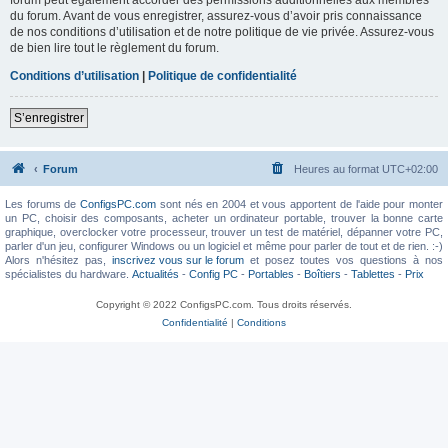
du forum. Avant de vous enregistrer, assurez-vous d’avoir pris connaissance
de nos conditions d’utilisation et de notre politique de vie privée. Assurez-vous
de bien lire tout le règlement du forum.
Conditions d’utilisation
|
Politique de confidentialité
S’enregistrer
Forum
Heures au format
UTC+02:00
Les forums de
ConfigsPC.com
sont nés en 2004 et vous apportent de l'aide pour monter
un PC, choisir des composants, acheter un ordinateur portable, trouver la bonne carte
graphique, overclocker votre processeur, trouver un test de matériel, dépanner votre PC,
parler d'un jeu, configurer Windows ou un logiciel et même pour parler de tout et de rien. :-)
Alors n'hésitez pas,
inscrivez vous sur le forum
et posez toutes vos questions à nos
spécialistes du hardware.
Actualités
-
Config PC
-
Portables
-
Boîtiers
-
Tablettes
-
Prix
Copyright © 2022 ConfigsPC.com. Tous droits réservés.
Confidentialité
|
Conditions