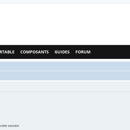
Configs PC - Forum
RTABLE
COMPOSANTS
GUIDES
FORUM
cette session