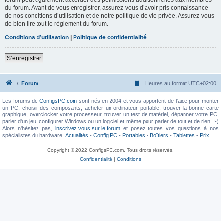
du forum. Avant de vous enregistrer, assurez-vous d’avoir pris connaissance
de nos conditions d’utilisation et de notre politique de vie privée. Assurez-vous
de bien lire tout le règlement du forum.
Conditions d’utilisation
|
Politique de confidentialité
S’enregistrer
Forum
Heures au format
UTC+02:00
Les forums de
ConfigsPC.com
sont nés en 2004 et vous apportent de l'aide pour monter
un PC, choisir des composants, acheter un ordinateur portable, trouver la bonne carte
graphique, overclocker votre processeur, trouver un test de matériel, dépanner votre PC,
parler d'un jeu, configurer Windows ou un logiciel et même pour parler de tout et de rien. :-)
Alors n'hésitez pas,
inscrivez vous sur le forum
et posez toutes vos questions à nos
spécialistes du hardware.
Actualités
-
Config PC
-
Portables
-
Boîtiers
-
Tablettes
-
Prix
Copyright © 2022 ConfigsPC.com. Tous droits réservés.
Confidentialité
|
Conditions