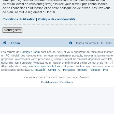
du forum. Avant de vous enregistrer, assurez-vous d’avoir pris connaissance
de nos conditions d’utilisation et de notre politique de vie privée. Assurez-vous
de bien lire tout le règlement du forum.
Conditions d’utilisation
|
Politique de confidentialité
S’enregistrer
Forum
Heures au format
UTC+02:00
Les forums de
ConfigsPC.com
sont nés en 2004 et vous apportent de l'aide pour monter
un PC, choisir des composants, acheter un ordinateur portable, trouver la bonne carte
graphique, overclocker votre processeur, trouver un test de matériel, dépanner votre PC,
parler d'un jeu, configurer Windows ou un logiciel et même pour parler de tout et de rien. :-)
Alors n'hésitez pas,
inscrivez vous sur le forum
et posez toutes vos questions à nos
spécialistes du hardware.
Actualités
-
Config PC
-
Portables
-
Boîtiers
-
Tablettes
-
Prix
Copyright © 2022 ConfigsPC.com. Tous droits réservés.
Confidentialité
|
Conditions