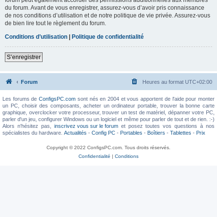
du forum. Avant de vous enregistrer, assurez-vous d’avoir pris connaissance
de nos conditions d’utilisation et de notre politique de vie privée. Assurez-vous
de bien lire tout le règlement du forum.
Conditions d’utilisation
|
Politique de confidentialité
S’enregistrer
Forum
Heures au format
UTC+02:00
Les forums de
ConfigsPC.com
sont nés en 2004 et vous apportent de l'aide pour monter
un PC, choisir des composants, acheter un ordinateur portable, trouver la bonne carte
graphique, overclocker votre processeur, trouver un test de matériel, dépanner votre PC,
parler d'un jeu, configurer Windows ou un logiciel et même pour parler de tout et de rien. :-)
Alors n'hésitez pas,
inscrivez vous sur le forum
et posez toutes vos questions à nos
spécialistes du hardware.
Actualités
-
Config PC
-
Portables
-
Boîtiers
-
Tablettes
-
Prix
Copyright © 2022 ConfigsPC.com. Tous droits réservés.
Confidentialité
|
Conditions