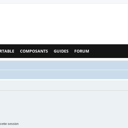
Configs PC - Forum
RTABLE
COMPOSANTS
GUIDES
FORUM
cette session