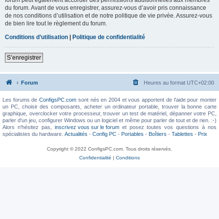
du forum. Avant de vous enregistrer, assurez-vous d’avoir pris connaissance
de nos conditions d’utilisation et de notre politique de vie privée. Assurez-vous
de bien lire tout le règlement du forum.
Conditions d’utilisation
|
Politique de confidentialité
S’enregistrer
Forum
Heures au format
UTC+02:00
Les forums de
ConfigsPC.com
sont nés en 2004 et vous apportent de l'aide pour monter
un PC, choisir des composants, acheter un ordinateur portable, trouver la bonne carte
graphique, overclocker votre processeur, trouver un test de matériel, dépanner votre PC,
parler d'un jeu, configurer Windows ou un logiciel et même pour parler de tout et de rien. :-)
Alors n'hésitez pas,
inscrivez vous sur le forum
et posez toutes vos questions à nos
spécialistes du hardware.
Actualités
-
Config PC
-
Portables
-
Boîtiers
-
Tablettes
-
Prix
Copyright © 2022 ConfigsPC.com. Tous droits réservés.
Confidentialité
|
Conditions