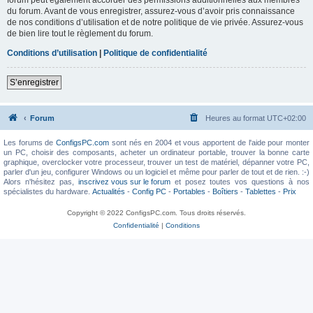
du forum. Avant de vous enregistrer, assurez-vous d’avoir pris connaissance
de nos conditions d’utilisation et de notre politique de vie privée. Assurez-vous
de bien lire tout le règlement du forum.
Conditions d’utilisation
|
Politique de confidentialité
S’enregistrer
Forum
Heures au format
UTC+02:00
Les forums de
ConfigsPC.com
sont nés en 2004 et vous apportent de l'aide pour monter
un PC, choisir des composants, acheter un ordinateur portable, trouver la bonne carte
graphique, overclocker votre processeur, trouver un test de matériel, dépanner votre PC,
parler d'un jeu, configurer Windows ou un logiciel et même pour parler de tout et de rien. :-)
Alors n'hésitez pas,
inscrivez vous sur le forum
et posez toutes vos questions à nos
spécialistes du hardware.
Actualités
-
Config PC
-
Portables
-
Boîtiers
-
Tablettes
-
Prix
Copyright © 2022 ConfigsPC.com. Tous droits réservés.
Confidentialité
|
Conditions