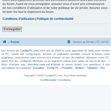
du forum. Avant de vous enregistrer, assurez-vous d’avoir pris connaissance
de nos conditions d’utilisation et de notre politique de vie privée. Assurez-vous
de bien lire tout le règlement du forum.
Conditions d’utilisation
|
Politique de confidentialité
S’enregistrer
Forum
Heures au format
UTC+02:00
Les forums de
ConfigsPC.com
sont nés en 2004 et vous apportent de l'aide pour monter
un PC, choisir des composants, acheter un ordinateur portable, trouver la bonne carte
graphique, overclocker votre processeur, trouver un test de matériel, dépanner votre PC,
parler d'un jeu, configurer Windows ou un logiciel et même pour parler de tout et de rien. :-)
Alors n'hésitez pas,
inscrivez vous sur le forum
et posez toutes vos questions à nos
spécialistes du hardware.
Actualités
-
Config PC
-
Portables
-
Boîtiers
-
Tablettes
-
Prix
Copyright © 2022 ConfigsPC.com. Tous droits réservés.
Confidentialité
|
Conditions