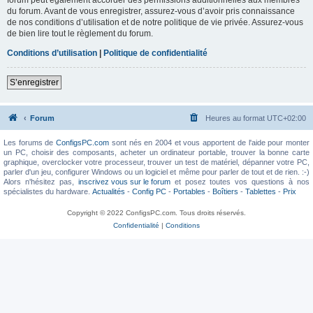
du forum. Avant de vous enregistrer, assurez-vous d’avoir pris connaissance
de nos conditions d’utilisation et de notre politique de vie privée. Assurez-vous
de bien lire tout le règlement du forum.
Conditions d’utilisation
|
Politique de confidentialité
S’enregistrer
Forum
Heures au format
UTC+02:00
Les forums de
ConfigsPC.com
sont nés en 2004 et vous apportent de l'aide pour monter
un PC, choisir des composants, acheter un ordinateur portable, trouver la bonne carte
graphique, overclocker votre processeur, trouver un test de matériel, dépanner votre PC,
parler d'un jeu, configurer Windows ou un logiciel et même pour parler de tout et de rien. :-)
Alors n'hésitez pas,
inscrivez vous sur le forum
et posez toutes vos questions à nos
spécialistes du hardware.
Actualités
-
Config PC
-
Portables
-
Boîtiers
-
Tablettes
-
Prix
Copyright © 2022 ConfigsPC.com. Tous droits réservés.
Confidentialité
|
Conditions