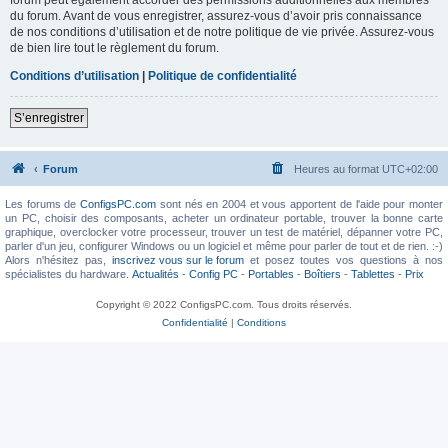
du forum. Avant de vous enregistrer, assurez-vous d’avoir pris connaissance
de nos conditions d’utilisation et de notre politique de vie privée. Assurez-vous
de bien lire tout le règlement du forum.
Conditions d’utilisation
|
Politique de confidentialité
S’enregistrer
Forum
Heures au format
UTC+02:00
Les forums de
ConfigsPC.com
sont nés en 2004 et vous apportent de l'aide pour monter
un PC, choisir des composants, acheter un ordinateur portable, trouver la bonne carte
graphique, overclocker votre processeur, trouver un test de matériel, dépanner votre PC,
parler d'un jeu, configurer Windows ou un logiciel et même pour parler de tout et de rien. :-)
Alors n'hésitez pas,
inscrivez vous sur le forum
et posez toutes vos questions à nos
spécialistes du hardware.
Actualités
-
Config PC
-
Portables
-
Boîtiers
-
Tablettes
-
Prix
Copyright © 2022 ConfigsPC.com. Tous droits réservés.
Confidentialité
|
Conditions