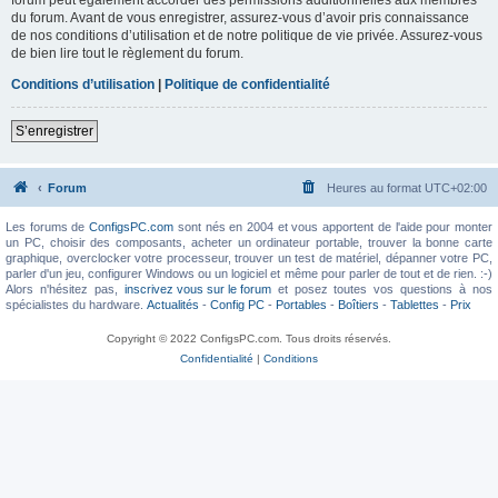
du forum. Avant de vous enregistrer, assurez-vous d’avoir pris connaissance
de nos conditions d’utilisation et de notre politique de vie privée. Assurez-vous
de bien lire tout le règlement du forum.
Conditions d’utilisation
|
Politique de confidentialité
S’enregistrer
Forum
Heures au format
UTC+02:00
Les forums de
ConfigsPC.com
sont nés en 2004 et vous apportent de l'aide pour monter
un PC, choisir des composants, acheter un ordinateur portable, trouver la bonne carte
graphique, overclocker votre processeur, trouver un test de matériel, dépanner votre PC,
parler d'un jeu, configurer Windows ou un logiciel et même pour parler de tout et de rien. :-)
Alors n'hésitez pas,
inscrivez vous sur le forum
et posez toutes vos questions à nos
spécialistes du hardware.
Actualités
-
Config PC
-
Portables
-
Boîtiers
-
Tablettes
-
Prix
Copyright © 2022 ConfigsPC.com. Tous droits réservés.
Confidentialité
|
Conditions