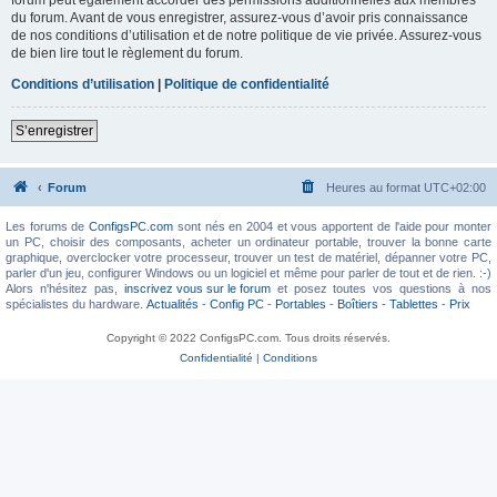
du forum. Avant de vous enregistrer, assurez-vous d’avoir pris connaissance
de nos conditions d’utilisation et de notre politique de vie privée. Assurez-vous
de bien lire tout le règlement du forum.
Conditions d’utilisation
|
Politique de confidentialité
S’enregistrer
Forum
Heures au format
UTC+02:00
Les forums de
ConfigsPC.com
sont nés en 2004 et vous apportent de l'aide pour monter
un PC, choisir des composants, acheter un ordinateur portable, trouver la bonne carte
graphique, overclocker votre processeur, trouver un test de matériel, dépanner votre PC,
parler d'un jeu, configurer Windows ou un logiciel et même pour parler de tout et de rien. :-)
Alors n'hésitez pas,
inscrivez vous sur le forum
et posez toutes vos questions à nos
spécialistes du hardware.
Actualités
-
Config PC
-
Portables
-
Boîtiers
-
Tablettes
-
Prix
Copyright © 2022 ConfigsPC.com. Tous droits réservés.
Confidentialité
|
Conditions