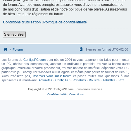
du forum. Avant de vous enregistrer, assurez-vous d’avoir pris connaissance
de nos conditions d’utilisation et de notre politique de vie privée. Assurez-vous
de bien lire tout le règlement du forum.
Conditions d’utilisation
|
Politique de confidentialité
S’enregistrer
Forum
Heures au format
UTC+02:00
Les forums de
ConfigsPC.com
sont nés en 2004 et vous apportent de l'aide pour monter
un PC, choisir des composants, acheter un ordinateur portable, trouver la bonne carte
graphique, overclocker votre processeur, trouver un test de matériel, dépanner votre PC,
parler d'un jeu, configurer Windows ou un logiciel et même pour parler de tout et de rien. :-)
Alors n'hésitez pas,
inscrivez vous sur le forum
et posez toutes vos questions à nos
spécialistes du hardware.
Actualités
-
Config PC
-
Portables
-
Boîtiers
-
Tablettes
-
Prix
Copyright © 2022 ConfigsPC.com. Tous droits réservés.
Confidentialité
|
Conditions