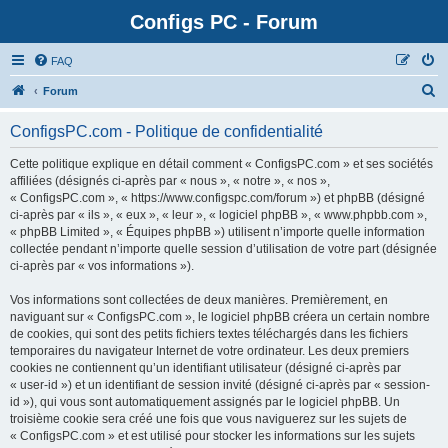
Configs PC - Forum
FAQ
Forum
ConfigsPC.com - Politique de confidentialité
Cette politique explique en détail comment « ConfigsPC.com » et ses sociétés
affiliées (désignés ci-après par « nous », « notre », « nos »,
« ConfigsPC.com », « https://www.configspc.com/forum ») et phpBB (désigné
ci-après par « ils », « eux », « leur », « logiciel phpBB », « www.phpbb.com »,
« phpBB Limited », « Équipes phpBB ») utilisent n’importe quelle information
collectée pendant n’importe quelle session d’utilisation de votre part (désignée
ci-après par « vos informations »).
Vos informations sont collectées de deux manières. Premièrement, en
naviguant sur « ConfigsPC.com », le logiciel phpBB créera un certain nombre
de cookies, qui sont des petits fichiers textes téléchargés dans les fichiers
temporaires du navigateur Internet de votre ordinateur. Les deux premiers
cookies ne contiennent qu’un identifiant utilisateur (désigné ci-après par
« user-id ») et un identifiant de session invité (désigné ci-après par « session-
id »), qui vous sont automatiquement assignés par le logiciel phpBB. Un
troisième cookie sera créé une fois que vous naviguerez sur les sujets de
« ConfigsPC.com » et est utilisé pour stocker les informations sur les sujets