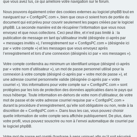
que vous avez lus, ce qui améliore votre navigation sur le forum.
Nous pouvons également créer des cookies externes au logiciel phpBB tout en
naviguant sur « ConfigsPC.com », bien que ceux-ci soient hors de portée du
document qui est prévu pour couvrir seulement les pages créées par le logiciel
phpBB. La seconde manière est de récupérer l’information que vous nous
envoyez et que nous collectons. Ceci peut être, et n’est pas limité à : la
publication de message en tant qu’utilisateur invité (désignée ci-après par
« messages invités »), l’enregistrement sur « ConfigsPC.com » (désignée ici
par « votre compte ») et les messages que vous envoyez après
l’enregistrement et lors d’une connexion (désignés ici par « vos messages »).
Votre compte contiendra au minimum un identifiant unique (désigné ci-après
par « votre nom d’utilisateur »), un mot de passe personnel utilisé pour la
connexion à votre compte (désigné ci-après par « votre mot de passe »), et
une adresse courriel personnelle valide (désignée ci-après par « votre
courriel »). Vos informations pour votre compte sur « ConfigsPC.com » sont
protégées par les lois de protection des données applicables dans le pays qui
nous héberge. Toute information en-dehors de votre nom d’utilisateur, de votre
mot de passe et de votre adresse courriel requise par « ConfigsPC.com »
durant la procédure d’enregistrement, qu’elle soit obligatoire ou non, reste à la
discrétion de « ConfigsPC.com ». Dans tous les cas, vous pouvez choisir
quelle information de votre compte sera affichée publiquement. De plus, dans
votre profil, vous pouvez souscrire ou non à l’envoi automatique de courriel par
le logiciel phpBB.
Votre mot de passe est crypté (hashage à sens unique) afin qu’il soit sécurisé.