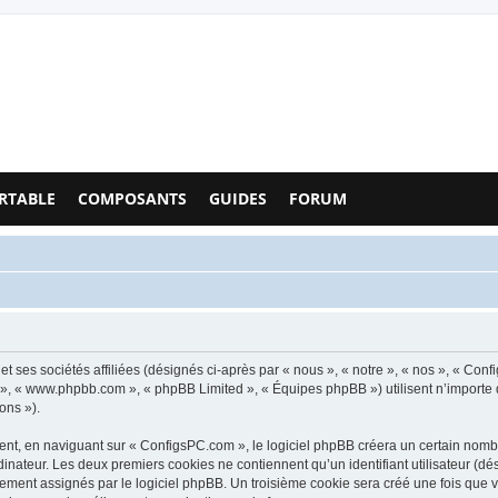
Configs PC - Forum
RTABLE
COMPOSANTS
GUIDES
FORUM
t ses sociétés affiliées (désignés ci-après par « nous », « notre », « nos », « Co
pBB », « www.phpbb.com », « phpBB Limited », « Équipes phpBB ») utilisent n’importe
ons »).
t, en naviguant sur « ConfigsPC.com », le logiciel phpBB créera un certain nombre 
inateur. Les deux premiers cookies ne contiennent qu’un identifiant utilisateur (dési
uement assignés par le logiciel phpBB. Un troisième cookie sera créé une fois que 