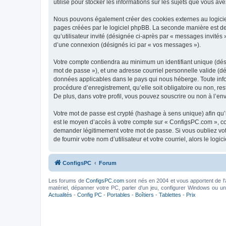
utilisé pour stocker les informations sur les sujets que vous ave
Nous pouvons également créer des cookies externes au logiciel
pages créées par le logiciel phpBB. La seconde manière est de r
qu’utilisateur invité (désignée ci-après par « messages invités
d’une connexion (désignés ici par « vos messages »).
Votre compte contiendra au minimum un identifiant unique (dési
mot de passe »), et une adresse courriel personnelle valide (dé
données applicables dans le pays qui nous héberge. Toute infor
procédure d’enregistrement, qu’elle soit obligatoire ou non, re
De plus, dans votre profil, vous pouvez souscrire ou non à l’en
Votre mot de passe est crypté (hashage à sens unique) afin qu’i
est le moyen d’accès à votre compte sur « ConfigsPC.com », c
demander légitimement votre mot de passe. Si vous oubliez vot
de fournir votre nom d’utilisateur et votre courriel, alors le 
ConfigsPC
Forum
Les forums de
ConfigsPC.com
sont nés en 2004 et vous apportent de l'
matériel, dépanner votre PC, parler d'un jeu, configurer Windows ou un l
Actualités
-
Config PC
-
Portables
-
Boîtiers
-
Tablettes
-
Prix