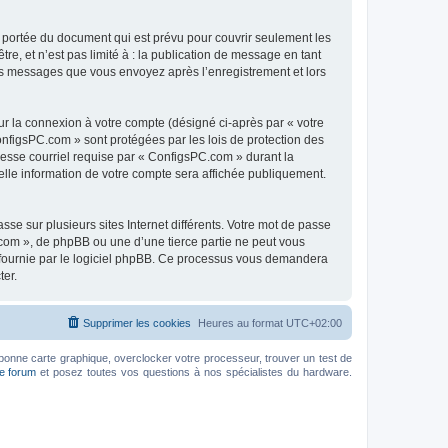
 portée du document qui est prévu pour couvrir seulement les
e, et n’est pas limité à : la publication de message en tant
 les messages que vous envoyez après l’enregistrement et lors
ur la connexion à votre compte (désigné ci-après par « votre
onfigsPC.com » sont protégées par les lois de protection des
resse courriel requise par « ConfigsPC.com » durant la
uelle information de votre compte sera affichée publiquement.
se sur plusieurs sites Internet différents. Votre mot de passe
com », de phpBB ou une d’une tierce partie ne peut vous
» fournie par le logiciel phpBB. Ce processus vous demandera
ter.
Supprimer les cookies
Heures au format
UTC+02:00
bonne carte graphique, overclocker votre processeur, trouver un test de
le forum
et posez toutes vos questions à nos spécialistes du hardware.