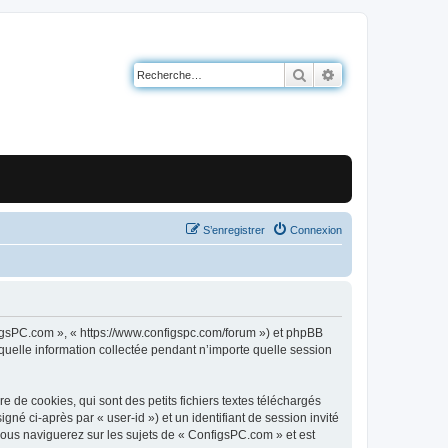
Rechercher
Recherche avancé
S’enregistrer
Connexion
nfigsPC.com », « https://www.configspc.com/forum ») et phpBB
 quelle information collectée pendant n’importe quelle session
de cookies, qui sont des petits fichiers textes téléchargés
gné ci-après par « user-id ») et un identifiant de session invité
vous naviguerez sur les sujets de « ConfigsPC.com » et est