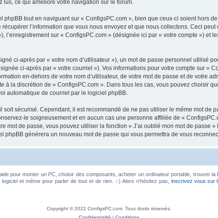
z lus, ce qui améliore votre navigation sur le forum.
 phpBB tout en naviguant sur « ConfigsPC.com », bien que ceux-ci soient hors de
écupérer l’information que vous nous envoyez et que nous collectons. Ceci peut êtr
 »), l’enregistrement sur « ConfigsPC.com » (désignée ici par « votre compte ») et
gné ci-après par « votre nom d’utilisateur »), un mot de passe personnel utilisé po
signée ci-après par « votre courriel »). Vos informations pour votre compte sur « C
mation en-dehors de votre nom d’utilisateur, de votre mot de passe et de votre ad
ste à la discrétion de « ConfigsPC.com ». Dans tous les cas, vous pouvez choisir q
voi automatique de courriel par le logiciel phpBB.
l soit sécurisé. Cependant, il est recommandé de ne pas utiliser le même mot de pas
onservez-le soigneusement et en aucun cas une personne affiliée de « ConfigsPC.
re mot de passe, vous pouvez utiliser la fonction « J’ai oublié mon mot de passe 
logiciel phpBB générera un nouveau mot de passe qui vous permettra de vous reconnec
aide pour monter un PC, choisir des composants, acheter un ordinateur portable, trouver la 
ogiciel et même pour parler de tout et de rien. :-) Alors n'hésitez pas,
inscrivez vous sur 
Copyright © 2022 ConfigsPC.com. Tous droits réservés.
Confidentialité
|
Conditions