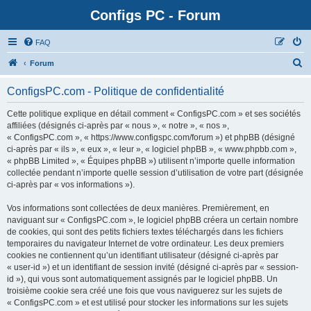
Configs PC - Forum
FAQ
Forum
ConfigsPC.com - Politique de confidentialité
Cette politique explique en détail comment « ConfigsPC.com » et ses sociétés
affiliées (désignés ci-après par « nous », « notre », « nos »,
« ConfigsPC.com », « https://www.configspc.com/forum ») et phpBB (désigné
ci-après par « ils », « eux », « leur », « logiciel phpBB », « www.phpbb.com »,
« phpBB Limited », « Équipes phpBB ») utilisent n’importe quelle information
collectée pendant n’importe quelle session d’utilisation de votre part (désignée
ci-après par « vos informations »).
Vos informations sont collectées de deux manières. Premièrement, en
naviguant sur « ConfigsPC.com », le logiciel phpBB créera un certain nombre
de cookies, qui sont des petits fichiers textes téléchargés dans les fichiers
temporaires du navigateur Internet de votre ordinateur. Les deux premiers
cookies ne contiennent qu’un identifiant utilisateur (désigné ci-après par
« user-id ») et un identifiant de session invité (désigné ci-après par « session-
id »), qui vous sont automatiquement assignés par le logiciel phpBB. Un
troisième cookie sera créé une fois que vous naviguerez sur les sujets de
« ConfigsPC.com » et est utilisé pour stocker les informations sur les sujets