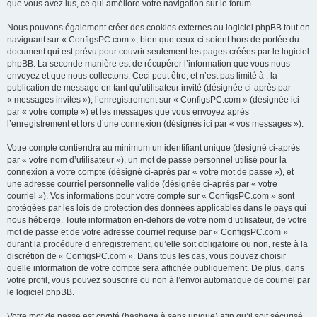
que vous avez lus, ce qui améliore votre navigation sur le forum.
Nous pouvons également créer des cookies externes au logiciel phpBB tout en
naviguant sur « ConfigsPC.com », bien que ceux-ci soient hors de portée du
document qui est prévu pour couvrir seulement les pages créées par le logiciel
phpBB. La seconde manière est de récupérer l’information que vous nous
envoyez et que nous collectons. Ceci peut être, et n’est pas limité à : la
publication de message en tant qu’utilisateur invité (désignée ci-après par
« messages invités »), l’enregistrement sur « ConfigsPC.com » (désignée ici
par « votre compte ») et les messages que vous envoyez après
l’enregistrement et lors d’une connexion (désignés ici par « vos messages »).
Votre compte contiendra au minimum un identifiant unique (désigné ci-après
par « votre nom d’utilisateur »), un mot de passe personnel utilisé pour la
connexion à votre compte (désigné ci-après par « votre mot de passe »), et
une adresse courriel personnelle valide (désignée ci-après par « votre
courriel »). Vos informations pour votre compte sur « ConfigsPC.com » sont
protégées par les lois de protection des données applicables dans le pays qui
nous héberge. Toute information en-dehors de votre nom d’utilisateur, de votre
mot de passe et de votre adresse courriel requise par « ConfigsPC.com »
durant la procédure d’enregistrement, qu’elle soit obligatoire ou non, reste à la
discrétion de « ConfigsPC.com ». Dans tous les cas, vous pouvez choisir
quelle information de votre compte sera affichée publiquement. De plus, dans
votre profil, vous pouvez souscrire ou non à l’envoi automatique de courriel par
le logiciel phpBB.
Votre mot de passe est crypté (hashage à sens unique) afin qu’il soit sécurisé.