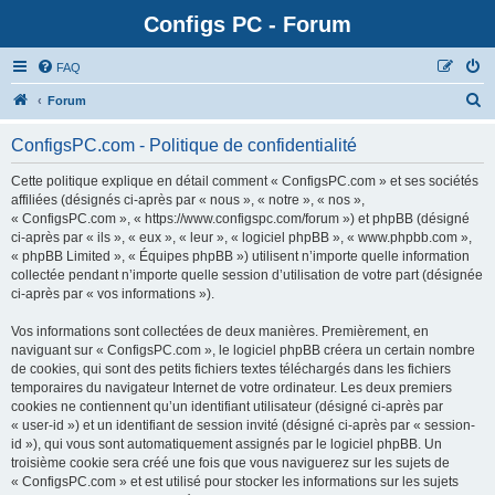
Configs PC - Forum
FAQ
Forum
ConfigsPC.com - Politique de confidentialité
Cette politique explique en détail comment « ConfigsPC.com » et ses sociétés
affiliées (désignés ci-après par « nous », « notre », « nos »,
« ConfigsPC.com », « https://www.configspc.com/forum ») et phpBB (désigné
ci-après par « ils », « eux », « leur », « logiciel phpBB », « www.phpbb.com »,
« phpBB Limited », « Équipes phpBB ») utilisent n’importe quelle information
collectée pendant n’importe quelle session d’utilisation de votre part (désignée
ci-après par « vos informations »).
Vos informations sont collectées de deux manières. Premièrement, en
naviguant sur « ConfigsPC.com », le logiciel phpBB créera un certain nombre
de cookies, qui sont des petits fichiers textes téléchargés dans les fichiers
temporaires du navigateur Internet de votre ordinateur. Les deux premiers
cookies ne contiennent qu’un identifiant utilisateur (désigné ci-après par
« user-id ») et un identifiant de session invité (désigné ci-après par « session-
id »), qui vous sont automatiquement assignés par le logiciel phpBB. Un
troisième cookie sera créé une fois que vous naviguerez sur les sujets de
« ConfigsPC.com » et est utilisé pour stocker les informations sur les sujets