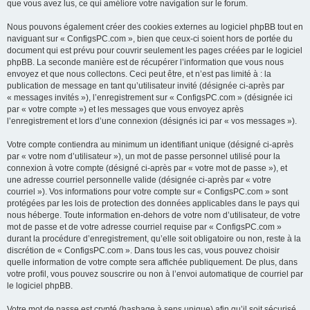
que vous avez lus, ce qui améliore votre navigation sur le forum.
Nous pouvons également créer des cookies externes au logiciel phpBB tout en
naviguant sur « ConfigsPC.com », bien que ceux-ci soient hors de portée du
document qui est prévu pour couvrir seulement les pages créées par le logiciel
phpBB. La seconde manière est de récupérer l’information que vous nous
envoyez et que nous collectons. Ceci peut être, et n’est pas limité à : la
publication de message en tant qu’utilisateur invité (désignée ci-après par
« messages invités »), l’enregistrement sur « ConfigsPC.com » (désignée ici
par « votre compte ») et les messages que vous envoyez après
l’enregistrement et lors d’une connexion (désignés ici par « vos messages »).
Votre compte contiendra au minimum un identifiant unique (désigné ci-après
par « votre nom d’utilisateur »), un mot de passe personnel utilisé pour la
connexion à votre compte (désigné ci-après par « votre mot de passe »), et
une adresse courriel personnelle valide (désignée ci-après par « votre
courriel »). Vos informations pour votre compte sur « ConfigsPC.com » sont
protégées par les lois de protection des données applicables dans le pays qui
nous héberge. Toute information en-dehors de votre nom d’utilisateur, de votre
mot de passe et de votre adresse courriel requise par « ConfigsPC.com »
durant la procédure d’enregistrement, qu’elle soit obligatoire ou non, reste à la
discrétion de « ConfigsPC.com ». Dans tous les cas, vous pouvez choisir
quelle information de votre compte sera affichée publiquement. De plus, dans
votre profil, vous pouvez souscrire ou non à l’envoi automatique de courriel par
le logiciel phpBB.
Votre mot de passe est crypté (hashage à sens unique) afin qu’il soit sécurisé.