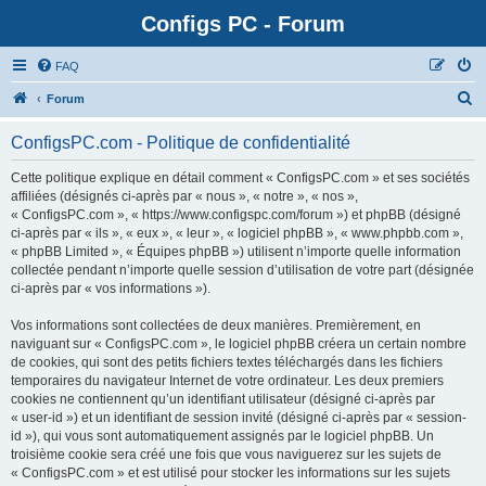
Configs PC - Forum
FAQ
Forum
ConfigsPC.com - Politique de confidentialité
Cette politique explique en détail comment « ConfigsPC.com » et ses sociétés
affiliées (désignés ci-après par « nous », « notre », « nos »,
« ConfigsPC.com », « https://www.configspc.com/forum ») et phpBB (désigné
ci-après par « ils », « eux », « leur », « logiciel phpBB », « www.phpbb.com »,
« phpBB Limited », « Équipes phpBB ») utilisent n’importe quelle information
collectée pendant n’importe quelle session d’utilisation de votre part (désignée
ci-après par « vos informations »).
Vos informations sont collectées de deux manières. Premièrement, en
naviguant sur « ConfigsPC.com », le logiciel phpBB créera un certain nombre
de cookies, qui sont des petits fichiers textes téléchargés dans les fichiers
temporaires du navigateur Internet de votre ordinateur. Les deux premiers
cookies ne contiennent qu’un identifiant utilisateur (désigné ci-après par
« user-id ») et un identifiant de session invité (désigné ci-après par « session-
id »), qui vous sont automatiquement assignés par le logiciel phpBB. Un
troisième cookie sera créé une fois que vous naviguerez sur les sujets de
« ConfigsPC.com » et est utilisé pour stocker les informations sur les sujets