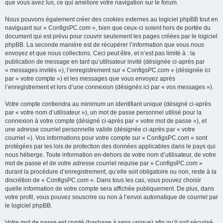
que vous avez lus, ce qui améliore votre navigation sur le forum.
Nous pouvons également créer des cookies externes au logiciel phpBB tout en
naviguant sur « ConfigsPC.com », bien que ceux-ci soient hors de portée du
document qui est prévu pour couvrir seulement les pages créées par le logiciel
phpBB. La seconde manière est de récupérer l’information que vous nous
envoyez et que nous collectons. Ceci peut être, et n’est pas limité à : la
publication de message en tant qu’utilisateur invité (désignée ci-après par
« messages invités »), l’enregistrement sur « ConfigsPC.com » (désignée ici
par « votre compte ») et les messages que vous envoyez après
l’enregistrement et lors d’une connexion (désignés ici par « vos messages »).
Votre compte contiendra au minimum un identifiant unique (désigné ci-après
par « votre nom d’utilisateur »), un mot de passe personnel utilisé pour la
connexion à votre compte (désigné ci-après par « votre mot de passe »), et
une adresse courriel personnelle valide (désignée ci-après par « votre
courriel »). Vos informations pour votre compte sur « ConfigsPC.com » sont
protégées par les lois de protection des données applicables dans le pays qui
nous héberge. Toute information en-dehors de votre nom d’utilisateur, de votre
mot de passe et de votre adresse courriel requise par « ConfigsPC.com »
durant la procédure d’enregistrement, qu’elle soit obligatoire ou non, reste à la
discrétion de « ConfigsPC.com ». Dans tous les cas, vous pouvez choisir
quelle information de votre compte sera affichée publiquement. De plus, dans
votre profil, vous pouvez souscrire ou non à l’envoi automatique de courriel par
le logiciel phpBB.
Votre mot de passe est crypté (hashage à sens unique) afin qu’il soit sécurisé.