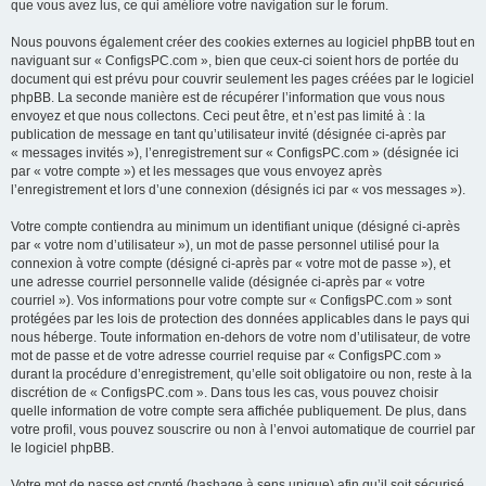
que vous avez lus, ce qui améliore votre navigation sur le forum.
Nous pouvons également créer des cookies externes au logiciel phpBB tout en
naviguant sur « ConfigsPC.com », bien que ceux-ci soient hors de portée du
document qui est prévu pour couvrir seulement les pages créées par le logiciel
phpBB. La seconde manière est de récupérer l’information que vous nous
envoyez et que nous collectons. Ceci peut être, et n’est pas limité à : la
publication de message en tant qu’utilisateur invité (désignée ci-après par
« messages invités »), l’enregistrement sur « ConfigsPC.com » (désignée ici
par « votre compte ») et les messages que vous envoyez après
l’enregistrement et lors d’une connexion (désignés ici par « vos messages »).
Votre compte contiendra au minimum un identifiant unique (désigné ci-après
par « votre nom d’utilisateur »), un mot de passe personnel utilisé pour la
connexion à votre compte (désigné ci-après par « votre mot de passe »), et
une adresse courriel personnelle valide (désignée ci-après par « votre
courriel »). Vos informations pour votre compte sur « ConfigsPC.com » sont
protégées par les lois de protection des données applicables dans le pays qui
nous héberge. Toute information en-dehors de votre nom d’utilisateur, de votre
mot de passe et de votre adresse courriel requise par « ConfigsPC.com »
durant la procédure d’enregistrement, qu’elle soit obligatoire ou non, reste à la
discrétion de « ConfigsPC.com ». Dans tous les cas, vous pouvez choisir
quelle information de votre compte sera affichée publiquement. De plus, dans
votre profil, vous pouvez souscrire ou non à l’envoi automatique de courriel par
le logiciel phpBB.
Votre mot de passe est crypté (hashage à sens unique) afin qu’il soit sécurisé.