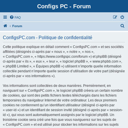
Configs PC - Forum
FAQ
Forum
ConfigsPC.com - Politique de confidentialité
Cette politique explique en détail comment « ConfigsPC.com » et ses sociétés
affiliées (désignés ci-après par « nous », « notre », « nos »,
« ConfigsPC.com », « https://www.configspc.com/forum ») et phpBB (désigné
ci-après par « ils », « eux », « leur », « logiciel phpBB », « www.phpbb.com »,
« phpBB Limited », « Équipes phpBB ») utilisent n’importe quelle information
collectée pendant n’importe quelle session d’utilisation de votre part (désignée
ci-après par « vos informations »).
Vos informations sont collectées de deux manières. Premièrement, en
naviguant sur « ConfigsPC.com », le logiciel phpBB créera un certain nombre
de cookies, qui sont des petits fichiers textes téléchargés dans les fichiers
temporaires du navigateur Internet de votre ordinateur. Les deux premiers
cookies ne contiennent qu’un identifiant utilisateur (désigné ci-après par
« user-id ») et un identifiant de session invité (désigné ci-après par « session-
id »), qui vous sont automatiquement assignés par le logiciel phpBB. Un
troisième cookie sera créé une fois que vous naviguerez sur les sujets de
« ConfigsPC.com » et est utilisé pour stocker les informations sur les sujets