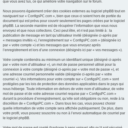
que vous avez lus, ce qui améliore votre navigation sur le forum.
Nous pouvons également créer des cookies externes au logiciel phpBB tout en
naviguant sur « ConfigsPC.com », bien que ceux-ci soient hors de portée du
document qui est prévu pour couvrir seulement les pages créées par le logiciel
phpBB. La seconde manière est de récupérer l’information que vous nous
envoyez et que nous collectons. Ceci peut être, et n’est pas limité à : la
publication de message en tant qu’utilisateur invité (désignée ci-après par
« messages invités »), l’enregistrement sur « ConfigsPC.com » (désignée ici
par « votre compte ») et les messages que vous envoyez après
l’enregistrement et lors d’une connexion (désignés ici par « vos messages »).
Votre compte contiendra au minimum un identifiant unique (désigné ci-après
par « votre nom d’utilisateur »), un mot de passe personnel utilisé pour la
connexion à votre compte (désigné ci-après par « votre mot de passe »), et
une adresse courriel personnelle valide (désignée ci-après par « votre
courriel »). Vos informations pour votre compte sur « ConfigsPC.com » sont
protégées par les lois de protection des données applicables dans le pays qui
nous héberge. Toute information en-dehors de votre nom d’utilisateur, de votre
mot de passe et de votre adresse courriel requise par « ConfigsPC.com »
durant la procédure d’enregistrement, qu’elle soit obligatoire ou non, reste à la
discrétion de « ConfigsPC.com ». Dans tous les cas, vous pouvez choisir
quelle information de votre compte sera affichée publiquement. De plus, dans
votre profil, vous pouvez souscrire ou non à l’envoi automatique de courriel par
le logiciel phpBB.
Votre mot de passe est crypté (hashage à sens unique) afin qu’il soit sécurisé.