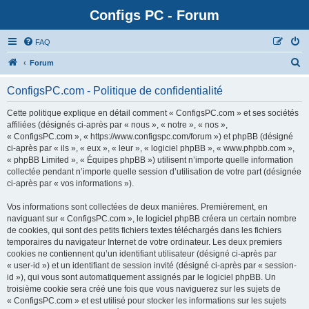
Configs PC - Forum
FAQ
Forum
ConfigsPC.com - Politique de confidentialité
Cette politique explique en détail comment « ConfigsPC.com » et ses sociétés
affiliées (désignés ci-après par « nous », « notre », « nos »,
« ConfigsPC.com », « https://www.configspc.com/forum ») et phpBB (désigné
ci-après par « ils », « eux », « leur », « logiciel phpBB », « www.phpbb.com »,
« phpBB Limited », « Équipes phpBB ») utilisent n’importe quelle information
collectée pendant n’importe quelle session d’utilisation de votre part (désignée
ci-après par « vos informations »).
Vos informations sont collectées de deux manières. Premièrement, en
naviguant sur « ConfigsPC.com », le logiciel phpBB créera un certain nombre
de cookies, qui sont des petits fichiers textes téléchargés dans les fichiers
temporaires du navigateur Internet de votre ordinateur. Les deux premiers
cookies ne contiennent qu’un identifiant utilisateur (désigné ci-après par
« user-id ») et un identifiant de session invité (désigné ci-après par « session-
id »), qui vous sont automatiquement assignés par le logiciel phpBB. Un
troisième cookie sera créé une fois que vous naviguerez sur les sujets de
« ConfigsPC.com » et est utilisé pour stocker les informations sur les sujets