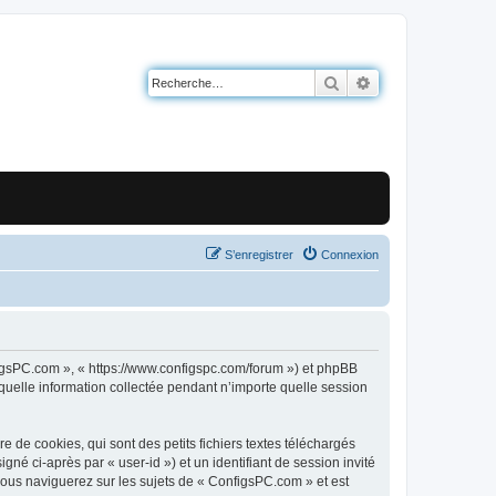
Rechercher
Recherche avancé
S’enregistrer
Connexion
nfigsPC.com », « https://www.configspc.com/forum ») et phpBB
 quelle information collectée pendant n’importe quelle session
de cookies, qui sont des petits fichiers textes téléchargés
gné ci-après par « user-id ») et un identifiant de session invité
vous naviguerez sur les sujets de « ConfigsPC.com » et est