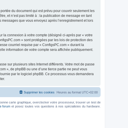
 portée du document qui est prévu pour couvrir seulement les
e, et n’est pas limité à : la publication de message en tant
 les messages que vous envoyez après l’enregistrement et lors
ur la connexion à votre compte (désigné ci-après par « votre
onfigsPC.com » sont protégées par les lois de protection des
resse courriel requise par « ConfigsPC.com » durant la
uelle information de votre compte sera affichée publiquement.
se sur plusieurs sites Internet différents. Votre mot de passe
com », de phpBB ou une d’une tierce partie ne peut vous
» fournie par le logiciel phpBB. Ce processus vous demandera
ter.
Supprimer les cookies
Heures au format
UTC+02:00
bonne carte graphique, overclocker votre processeur, trouver un test de
le forum
et posez toutes vos questions à nos spécialistes du hardware.