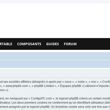
Configs PC - Forum
RTABLE
COMPOSANTS
GUIDES
FORUM
t ses sociétés affiliées (désignés ci-après par « nous », « notre », « nos », « Co
pBB », « www.phpbb.com », « phpBB Limited », « Équipes phpBB ») utilisent n’importe
ons »).
t, en naviguant sur « ConfigsPC.com », le logiciel phpBB créera un certain nombre 
inateur. Les deux premiers cookies ne contiennent qu’un identifiant utilisateur (dési
uement assignés par le logiciel phpBB. Un troisième cookie sera créé une fois que 