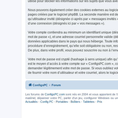
utilisé pour stocker les informations sur les sujets que vous ave
Nous pouvons également créer des cookies externes au logiciel
pages créées par le logiciel phpBB. La seconde manière est de r
qu’utilisateur invité (désignée ci-après par « messages invités
d’une connexion (désignés ici par « vos messages »).
Votre compte contiendra au minimum un identifiant unique (dési
mot de passe »), et une adresse courriel personnelle valide (dé
données applicables dans le pays qui nous héberge. Toute infor
procédure d’enregistrement, qu’elle soit obligatoire ou non, re
De plus, dans votre profil, vous pouvez souscrire ou non à l’en
Votre mot de passe est crypté (hashage à sens unique) afin qu’i
est le moyen d’accès à votre compte sur « ConfigsPC.com », c
demander légitimement votre mot de passe. Si vous oubliez vot
de fournir votre nom d’utilisateur et votre courriel, alors le 
ConfigsPC
Forum
Les forums de
ConfigsPC.com
sont nés en 2004 et vous apportent de l'
matériel, dépanner votre PC, parler d'un jeu, configurer Windows ou un l
Actualités
-
Config PC
-
Portables
-
Boîtiers
-
Tablettes
-
Prix