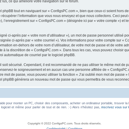
z lus, ce qui améliore votre navigation sur le forum.
 phpBB tout en naviguant sur « ConfigsPC.com », bien que ceux-ci soient hors de
écupérer l’information que vous nous envoyez et que nous collectons. Ceci peut êtr
 »), l’enregistrement sur « ConfigsPC.com » (désignée ici par « votre compte ») et
gné ci-après par « votre nom d’utilisateur »), un mot de passe personnel utilisé po
signée ci-après par « votre courriel »). Vos informations pour votre compte sur « C
mation en-dehors de votre nom d’utilisateur, de votre mot de passe et de votre ad
ste à la discrétion de « ConfigsPC.com ». Dans tous les cas, vous pouvez choisir q
voi automatique de courriel par le logiciel phpBB.
l soit sécurisé. Cependant, il est recommandé de ne pas utiliser le même mot de pas
onservez-le soigneusement et en aucun cas une personne affiliée de « ConfigsPC.
re mot de passe, vous pouvez utiliser la fonction « J’ai oublié mon mot de passe 
logiciel phpBB générera un nouveau mot de passe qui vous permettra de vous reconnec
aide pour monter un PC, choisir des composants, acheter un ordinateur portable, trouver la 
ogiciel et même pour parler de tout et de rien. :-) Alors n'hésitez pas,
inscrivez vous sur 
Copyright © 2022 ConfigsPC.com. Tous droits réservés.
Confidentialité
|
Conditions