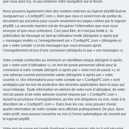
que vous avez lus, ce qui améliore votre navigation sur le forum.
Nous pouvons également créer des cookies externes au logiciel phpBB tout en
naviguant sur « ConfigsPC.com », bien que ceux-ci soient hors de portée du
document qui est prévu pour couvrir seulement les pages créées par le logiciel
phpBB. La seconde manière est de récupérer l’information que vous nous
envoyez et que nous collectons. Ceci peut être, et n’est pas limité à : la
publication de message en tant qu’utilisateur invité (désignée ci-après par
« messages invités »), l’enregistrement sur « ConfigsPC.com » (désignée ici
par « votre compte ») et les messages que vous envoyez après
l’enregistrement et lors d’une connexion (désignés ici par « vos messages »).
Votre compte contiendra au minimum un identifiant unique (désigné ci-après
par « votre nom d’utilisateur »), un mot de passe personnel utilisé pour la
connexion à votre compte (désigné ci-après par « votre mot de passe »), et
une adresse courriel personnelle valide (désignée ci-après par « votre
courriel »). Vos informations pour votre compte sur « ConfigsPC.com » sont
protégées par les lois de protection des données applicables dans le pays qui
nous héberge. Toute information en-dehors de votre nom d’utilisateur, de votre
mot de passe et de votre adresse courriel requise par « ConfigsPC.com »
durant la procédure d’enregistrement, qu’elle soit obligatoire ou non, reste à la
discrétion de « ConfigsPC.com ». Dans tous les cas, vous pouvez choisir
quelle information de votre compte sera affichée publiquement. De plus, dans
votre profil, vous pouvez souscrire ou non à l’envoi automatique de courriel par
le logiciel phpBB.
Votre mot de passe est crypté (hashage à sens unique) afin qu’il soit sécurisé.