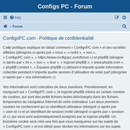
Configs PC - Forum
FAQ
Forum
ConfigsPC.com - Politique de confidentialité
Cette politique explique en détail comment « ConfigsPC.com » et ses sociétés
affiliées (désignés ci-après par « nous », « notre », « nos »,
« ConfigsPC.com », « https://www.configspc.com/forum ») et phpBB (désigné
ci-après par « ils », « eux », « leur », « logiciel phpBB », « www.phpbb.com »,
« phpBB Limited », « Équipes phpBB ») utilisent n’importe quelle information
collectée pendant n’importe quelle session d’utilisation de votre part (désignée
ci-après par « vos informations »).
Vos informations sont collectées de deux manières. Premièrement, en
naviguant sur « ConfigsPC.com », le logiciel phpBB créera un certain nombre
de cookies, qui sont des petits fichiers textes téléchargés dans les fichiers
temporaires du navigateur Internet de votre ordinateur. Les deux premiers
cookies ne contiennent qu’un identifiant utilisateur (désigné ci-après par
« user-id ») et un identifiant de session invité (désigné ci-après par « session-
id »), qui vous sont automatiquement assignés par le logiciel phpBB. Un
troisième cookie sera créé une fois que vous naviguerez sur les sujets de
« ConfigsPC.com » et est utilisé pour stocker les informations sur les sujets