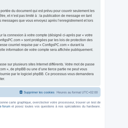
 portée du document qui est prévu pour couvrir seulement les
e, et n’est pas limité à : la publication de message en tant
 les messages que vous envoyez après l’enregistrement et lors
ur la connexion à votre compte (désigné ci-après par « votre
onfigsPC.com » sont protégées par les lois de protection des
resse courriel requise par « ConfigsPC.com » durant la
uelle information de votre compte sera affichée publiquement.
se sur plusieurs sites Internet différents. Votre mot de passe
com », de phpBB ou une d’une tierce partie ne peut vous
» fournie par le logiciel phpBB. Ce processus vous demandera
ter.
Supprimer les cookies
Heures au format
UTC+02:00
bonne carte graphique, overclocker votre processeur, trouver un test de
le forum
et posez toutes vos questions à nos spécialistes du hardware.